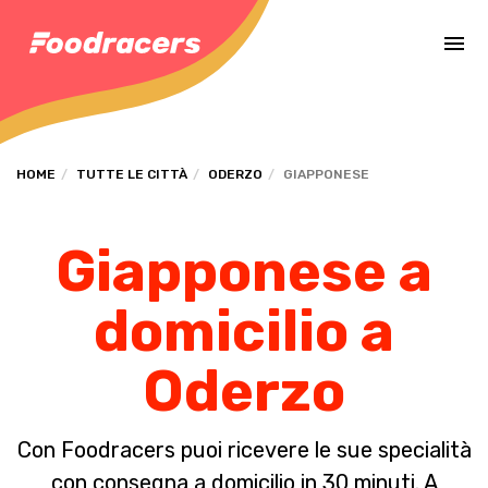
Completa il pagamento dell'ordine in [missing %{deadline} value].
HOME
TUTTE LE CITTÀ
ODERZO
GIAPPONESE
Giapponese a
domicilio a
Oderzo
Con Foodracers puoi ricevere le sue specialità
con consegna a domicilio in 30 minuti. A