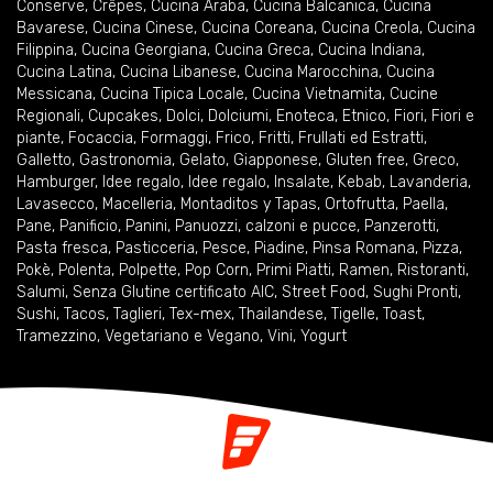
Conserve
,
Crêpes
,
Cucina Araba
,
Cucina Balcanica
,
Cucina
Bavarese
,
Cucina Cinese
,
Cucina Coreana
,
Cucina Creola
,
Cucina
Filippina
,
Cucina Georgiana
,
Cucina Greca
,
Cucina Indiana
,
Cucina Latina
,
Cucina Libanese
,
Cucina Marocchina
,
Cucina
Messicana
,
Cucina Tipica Locale
,
Cucina Vietnamita
,
Cucine
Regionali
,
Cupcakes
,
Dolci
,
Dolciumi
,
Enoteca
,
Etnico
,
Fiori
,
Fiori e
piante
,
Focaccia
,
Formaggi
,
Frico
,
Fritti
,
Frullati ed Estratti
,
Galletto
,
Gastronomia
,
Gelato
,
Giapponese
,
Gluten free
,
Greco
,
Hamburger
,
Idee regalo
,
Idee regalo
,
Insalate
,
Kebab
,
Lavanderia
,
Lavasecco
,
Macelleria
,
Montaditos y Tapas
,
Ortofrutta
,
Paella
,
Pane
,
Panificio
,
Panini
,
Panuozzi, calzoni e pucce
,
Panzerotti
,
Pasta fresca
,
Pasticceria
,
Pesce
,
Piadine
,
Pinsa Romana
,
Pizza
,
Pokè
,
Polenta
,
Polpette
,
Pop Corn
,
Primi Piatti
,
Ramen
,
Ristoranti
,
Salumi
,
Senza Glutine certificato AIC
,
Street Food
,
Sughi Pronti
,
Sushi
,
Tacos
,
Taglieri
,
Tex-mex
,
Thailandese
,
Tigelle
,
Toast
,
Tramezzino
,
Vegetariano e Vegano
,
Vini
,
Yogurt