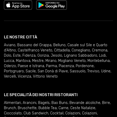
LE NOSTRE CITTÀ
Aviano
,
Bassano del Grappa
,
Belluno
,
Casale sul Sile e Quarto
d'Altino
,
Castelfranco Veneto
,
Cittadella
,
Conegliano
,
Cremona
,
Dolo
,
Este
,
Fidenza
,
Gorizia
,
Jesolo
,
Lignano Sabbiadoro
,
Lodi
,
Lucca
,
Mantova
,
Mestre
,
Mirano
,
Mogliano Veneto
,
Montebelluna
,
Oderzo
,
Paese e Istrana
,
Parma
,
Piacenza
,
Pordenone
,
Portogruaro
,
Sacile
,
San Donà di Piave
,
Sassuolo
,
Treviso
,
Udine
,
Vercelli
,
Vicenza
,
Vittorio Veneto
LE SPECIALITÀ DEI NOSTRI RISTORANTI
Alimentari
,
Arancini
,
Bagels
,
Bao Buns
,
Bevande alcoliche
,
Birre
,
Brunch
,
Bruschette
,
Bubble Tea
,
Carne
,
Ceste Natalizie
,
Cioccolato
,
Club Sandwich
,
Cocktail
,
Colazioni
,
Colazioni
,