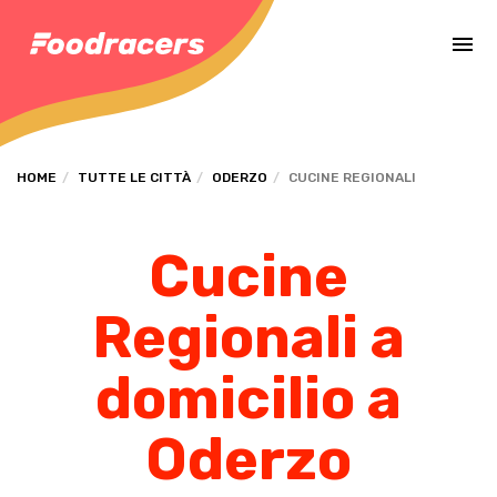
Completa il pagamento dell'ordine in [missing %{deadline} value].
HOME
TUTTE LE CITTÀ
ODERZO
CUCINE REGIONALI
Cucine
Regionali a
domicilio a
Oderzo