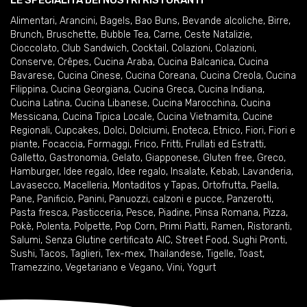
LE SPECIALITÀ DEI NOSTRI RISTORANTI
Alimentari
,
Arancini
,
Bagels
,
Bao Buns
,
Bevande alcoliche
,
Birre
,
Brunch
,
Bruschette
,
Bubble Tea
,
Carne
,
Ceste Natalizie
,
Cioccolato
,
Club Sandwich
,
Cocktail
,
Colazioni
,
Colazioni
,
Conserve
,
Crêpes
,
Cucina Araba
,
Cucina Balcanica
,
Cucina
Bavarese
,
Cucina Cinese
,
Cucina Coreana
,
Cucina Creola
,
Cucina
Filippina
,
Cucina Georgiana
,
Cucina Greca
,
Cucina Indiana
,
Cucina Latina
,
Cucina Libanese
,
Cucina Marocchina
,
Cucina
Messicana
,
Cucina Tipica Locale
,
Cucina Vietnamita
,
Cucine
Regionali
,
Cupcakes
,
Dolci
,
Dolciumi
,
Enoteca
,
Etnico
,
Fiori
,
Fiori e
piante
,
Focaccia
,
Formaggi
,
Frico
,
Fritti
,
Frullati ed Estratti
,
Galletto
,
Gastronomia
,
Gelato
,
Giapponese
,
Gluten free
,
Greco
,
Hamburger
,
Idee regalo
,
Idee regalo
,
Insalate
,
Kebab
,
Lavanderia
,
Lavasecco
,
Macelleria
,
Montaditos y Tapas
,
Ortofrutta
,
Paella
,
Pane
,
Panificio
,
Panini
,
Panuozzi, calzoni e pucce
,
Panzerotti
,
Pasta fresca
,
Pasticceria
,
Pesce
,
Piadine
,
Pinsa Romana
,
Pizza
,
Pokè
,
Polenta
,
Polpette
,
Pop Corn
,
Primi Piatti
,
Ramen
,
Ristoranti
,
Salumi
,
Senza Glutine certificato AIC
,
Street Food
,
Sughi Pronti
,
Sushi
,
Tacos
,
Taglieri
,
Tex-mex
,
Thailandese
,
Tigelle
,
Toast
,
Tramezzino
,
Vegetariano e Vegano
,
Vini
,
Yogurt