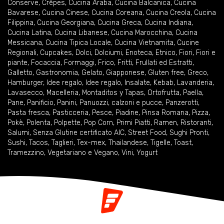
Conserve
,
Crêpes
,
Cucina Araba
,
Cucina Balcanica
,
Cucina
Bavarese
,
Cucina Cinese
,
Cucina Coreana
,
Cucina Creola
,
Cucina
Filippina
,
Cucina Georgiana
,
Cucina Greca
,
Cucina Indiana
,
Cucina Latina
,
Cucina Libanese
,
Cucina Marocchina
,
Cucina
Messicana
,
Cucina Tipica Locale
,
Cucina Vietnamita
,
Cucine
Regionali
,
Cupcakes
,
Dolci
,
Dolciumi
,
Enoteca
,
Etnico
,
Fiori
,
Fiori e
piante
,
Focaccia
,
Formaggi
,
Frico
,
Fritti
,
Frullati ed Estratti
,
Galletto
,
Gastronomia
,
Gelato
,
Giapponese
,
Gluten free
,
Greco
,
Hamburger
,
Idee regalo
,
Idee regalo
,
Insalate
,
Kebab
,
Lavanderia
,
Lavasecco
,
Macelleria
,
Montaditos y Tapas
,
Ortofrutta
,
Paella
,
Pane
,
Panificio
,
Panini
,
Panuozzi, calzoni e pucce
,
Panzerotti
,
Pasta fresca
,
Pasticceria
,
Pesce
,
Piadine
,
Pinsa Romana
,
Pizza
,
Pokè
,
Polenta
,
Polpette
,
Pop Corn
,
Primi Piatti
,
Ramen
,
Ristoranti
,
Salumi
,
Senza Glutine certificato AIC
,
Street Food
,
Sughi Pronti
,
Sushi
,
Tacos
,
Taglieri
,
Tex-mex
,
Thailandese
,
Tigelle
,
Toast
,
Tramezzino
,
Vegetariano e Vegano
,
Vini
,
Yogurt