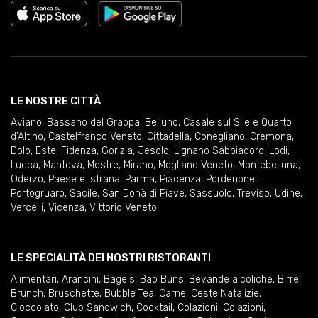
LE NOSTRE CITTÀ
Aviano
,
Bassano del Grappa
,
Belluno
,
Casale sul Sile e Quarto
d'Altino
,
Castelfranco Veneto
,
Cittadella
,
Conegliano
,
Cremona
,
Dolo
,
Este
,
Fidenza
,
Gorizia
,
Jesolo
,
Lignano Sabbiadoro
,
Lodi
,
Lucca
,
Mantova
,
Mestre
,
Mirano
,
Mogliano Veneto
,
Montebelluna
,
Oderzo
,
Paese e Istrana
,
Parma
,
Piacenza
,
Pordenone
,
Portogruaro
,
Sacile
,
San Donà di Piave
,
Sassuolo
,
Treviso
,
Udine
,
Vercelli
,
Vicenza
,
Vittorio Veneto
LE SPECIALITÀ DEI NOSTRI RISTORANTI
Alimentari
,
Arancini
,
Bagels
,
Bao Buns
,
Bevande alcoliche
,
Birre
,
Brunch
,
Bruschette
,
Bubble Tea
,
Carne
,
Ceste Natalizie
,
Cioccolato
,
Club Sandwich
,
Cocktail
,
Colazioni
,
Colazioni
,