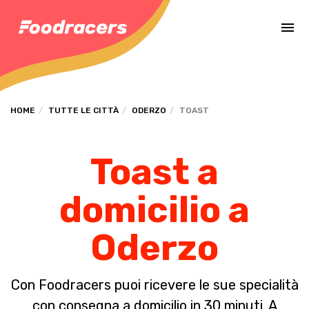
Completa il pagamento dell'ordine in [missing %{deadline} value].
HOME
TUTTE LE CITTÀ
ODERZO
TOAST
Toast a
domicilio a
Oderzo
Con Foodracers puoi ricevere le sue specialità
con consegna a domicilio in 30 minuti. A