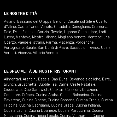
LE NOSTRE CITTÀ
Aviano
,
Bassano del Grappa
,
Belluno
,
Casale sul Sile e Quarto
d'Altino
,
Castelfranco Veneto
,
Cittadella
,
Conegliano
,
Cremona
,
Dolo
,
Este
,
Fidenza
,
Gorizia
,
Jesolo
,
Lignano Sabbiadoro
,
Lodi
,
Lucca
,
Mantova
,
Mestre
,
Mirano
,
Mogliano Veneto
,
Montebelluna
,
Oderzo
,
Paese e Istrana
,
Parma
,
Piacenza
,
Pordenone
,
Portogruaro
,
Sacile
,
San Donà di Piave
,
Sassuolo
,
Treviso
,
Udine
,
Vercelli
,
Vicenza
,
Vittorio Veneto
LE SPECIALITÀ DEI NOSTRI RISTORANTI
Alimentari
,
Arancini
,
Bagels
,
Bao Buns
,
Bevande alcoliche
,
Birre
,
Brunch
,
Bruschette
,
Bubble Tea
,
Carne
,
Ceste Natalizie
,
Cioccolato
,
Club Sandwich
,
Cocktail
,
Colazioni
,
Colazioni
,
Conserve
,
Crêpes
,
Cucina Araba
,
Cucina Balcanica
,
Cucina
Bavarese
,
Cucina Cinese
,
Cucina Coreana
,
Cucina Creola
,
Cucina
Filippina
,
Cucina Georgiana
,
Cucina Greca
,
Cucina Indiana
,
Cucina Latina
,
Cucina Libanese
,
Cucina Marocchina
,
Cucina
Messicana
,
Cucina Tipica Locale
,
Cucina Vietnamita
,
Cucine