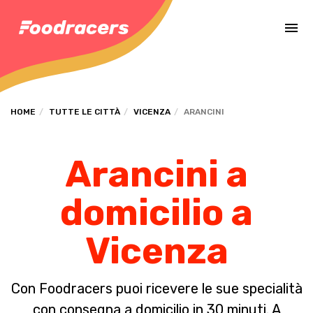
Completa il pagamento dell'ordine in [missing %{deadline} value].
HOME
TUTTE LE CITTÀ
VICENZA
ARANCINI
Arancini a
domicilio a
Vicenza
Con Foodracers puoi ricevere le sue specialità
con consegna a domicilio in 30 minuti. A