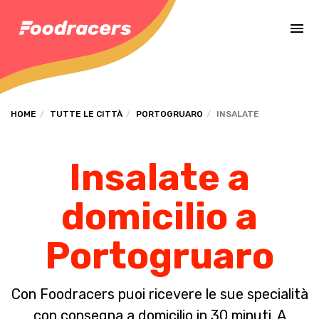
Completa il pagamento dell'ordine in [missing %{deadline} value].
HOME
TUTTE LE CITTÀ
PORTOGRUARO
INSALATE
Insalate a
domicilio a
Portogruaro
Con Foodracers puoi ricevere le sue specialità
con consegna a domicilio in 30 minuti. A