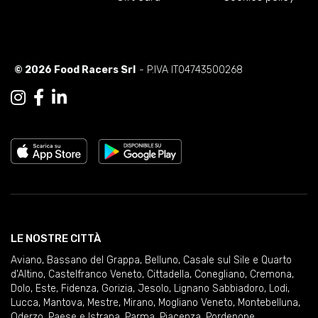
© 2026 Food Racers Srl
- P.IVA IT04743500268
LE NOSTRE CITTÀ
Aviano
,
Bassano del Grappa
,
Belluno
,
Casale sul Sile e Quarto
d'Altino
,
Castelfranco Veneto
,
Cittadella
,
Conegliano
,
Cremona
,
Dolo
,
Este
,
Fidenza
,
Gorizia
,
Jesolo
,
Lignano Sabbiadoro
,
Lodi
,
Lucca
,
Mantova
,
Mestre
,
Mirano
,
Mogliano Veneto
,
Montebelluna
,
Oderzo
,
Paese e Istrana
,
Parma
,
Piacenza
,
Pordenone
,