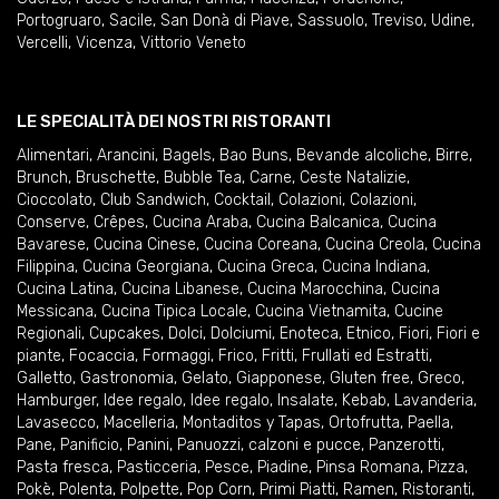
Portogruaro
,
Sacile
,
San Donà di Piave
,
Sassuolo
,
Treviso
,
Udine
,
Vercelli
,
Vicenza
,
Vittorio Veneto
LE SPECIALITÀ DEI NOSTRI RISTORANTI
Alimentari
,
Arancini
,
Bagels
,
Bao Buns
,
Bevande alcoliche
,
Birre
,
Brunch
,
Bruschette
,
Bubble Tea
,
Carne
,
Ceste Natalizie
,
Cioccolato
,
Club Sandwich
,
Cocktail
,
Colazioni
,
Colazioni
,
Conserve
,
Crêpes
,
Cucina Araba
,
Cucina Balcanica
,
Cucina
Bavarese
,
Cucina Cinese
,
Cucina Coreana
,
Cucina Creola
,
Cucina
Filippina
,
Cucina Georgiana
,
Cucina Greca
,
Cucina Indiana
,
Cucina Latina
,
Cucina Libanese
,
Cucina Marocchina
,
Cucina
Messicana
,
Cucina Tipica Locale
,
Cucina Vietnamita
,
Cucine
Regionali
,
Cupcakes
,
Dolci
,
Dolciumi
,
Enoteca
,
Etnico
,
Fiori
,
Fiori e
piante
,
Focaccia
,
Formaggi
,
Frico
,
Fritti
,
Frullati ed Estratti
,
Galletto
,
Gastronomia
,
Gelato
,
Giapponese
,
Gluten free
,
Greco
,
Hamburger
,
Idee regalo
,
Idee regalo
,
Insalate
,
Kebab
,
Lavanderia
,
Lavasecco
,
Macelleria
,
Montaditos y Tapas
,
Ortofrutta
,
Paella
,
Pane
,
Panificio
,
Panini
,
Panuozzi, calzoni e pucce
,
Panzerotti
,
Pasta fresca
,
Pasticceria
,
Pesce
,
Piadine
,
Pinsa Romana
,
Pizza
,
Pokè
,
Polenta
,
Polpette
,
Pop Corn
,
Primi Piatti
,
Ramen
,
Ristoranti
,