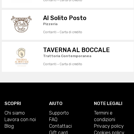
Contanti · Carta di credito
Al Solito Posto
Pizzeria
Contanti · Carta di credito
TAVERNA AL BOCCALE
Trattoria Contemporanea
Contanti · Carta di credito
SCOPRI
AIUTO
NOTE LEGALI
Chi siamo
Supporto
Termini e
Lavora con noi
FAQ
condizioni
Blog
Contattaci
Privacy policy
Gift card
Cookies policy