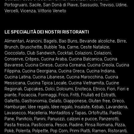
Portogruaro
,
Sacile
,
San Donà di Piave
,
Sassuolo
,
Treviso
,
Udine
,
Vercelli
,
Vicenza
,
Vittorio Veneto
LE SPECIALITÀ DEI NOSTRI RISTORANTI
Alimentari
,
Arancini
,
Bagels
,
Bao Buns
,
Bevande alcoliche
,
Birre
,
Brunch
,
Bruschette
,
Bubble Tea
,
Carne
,
Ceste Natalizie
,
Cioccolato
,
Club Sandwich
,
Cocktail
,
Colazioni
,
Colazioni
,
Conserve
,
Crêpes
,
Cucina Araba
,
Cucina Balcanica
,
Cucina
Bavarese
,
Cucina Cinese
,
Cucina Coreana
,
Cucina Creola
,
Cucina
Filippina
,
Cucina Georgiana
,
Cucina Greca
,
Cucina Indiana
,
Cucina Latina
,
Cucina Libanese
,
Cucina Marocchina
,
Cucina
Messicana
,
Cucina Tipica Locale
,
Cucina Vietnamita
,
Cucine
Regionali
,
Cupcakes
,
Dolci
,
Dolciumi
,
Enoteca
,
Etnico
,
Fiori
,
Fiori e
piante
,
Focaccia
,
Formaggi
,
Frico
,
Fritti
,
Frullati ed Estratti
,
Galletto
,
Gastronomia
,
Gelato
,
Giapponese
,
Gluten free
,
Greco
,
Hamburger
,
Idee regalo
,
Idee regalo
,
Insalate
,
Kebab
,
Lavanderia
,
Lavasecco
,
Macelleria
,
Montaditos y Tapas
,
Ortofrutta
,
Paella
,
Pane
,
Panificio
,
Panini
,
Panuozzi, calzoni e pucce
,
Panzerotti
,
Pasta fresca
,
Pasticceria
,
Pesce
,
Piadine
,
Pinsa Romana
,
Pizza
,
Pokè
,
Polenta
,
Polpette
,
Pop Corn
,
Primi Piatti
,
Ramen
,
Ristoranti
,