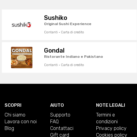
Sushiko
Original Sushi Experience
Contanti · Carta di credito
Gondal
Ristorante Indiano e Pakistano
Contanti · Carta di credito
SCOPRI
AIUTO
NOTE LEGALI
Chi siamo
Supporto
Termini e
Lavora con noi
FAQ
condizioni
Blog
Contattaci
Privacy policy
Gift card
Cookies policy