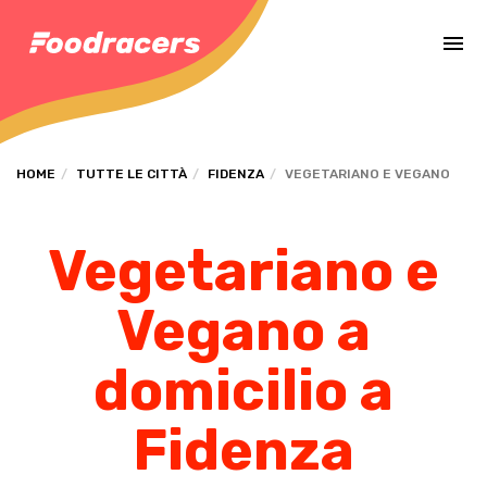
Completa il pagamento dell'ordine in [missing %{deadline} value].
HOME
TUTTE LE CITTÀ
FIDENZA
VEGETARIANO E VEGANO
Vegetariano e
Vegano a
domicilio a
Fidenza