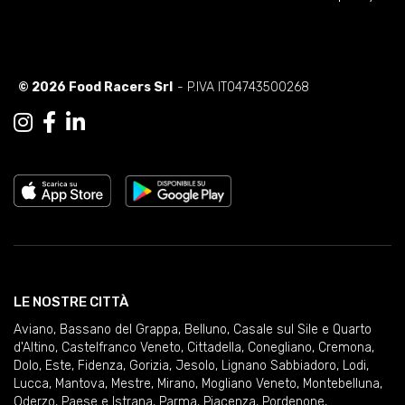
© 2026 Food Racers Srl
- P.IVA IT04743500268
LE NOSTRE CITTÀ
Aviano
,
Bassano del Grappa
,
Belluno
,
Casale sul Sile e Quarto
d'Altino
,
Castelfranco Veneto
,
Cittadella
,
Conegliano
,
Cremona
,
Dolo
,
Este
,
Fidenza
,
Gorizia
,
Jesolo
,
Lignano Sabbiadoro
,
Lodi
,
Lucca
,
Mantova
,
Mestre
,
Mirano
,
Mogliano Veneto
,
Montebelluna
,
Oderzo
,
Paese e Istrana
,
Parma
,
Piacenza
,
Pordenone
,