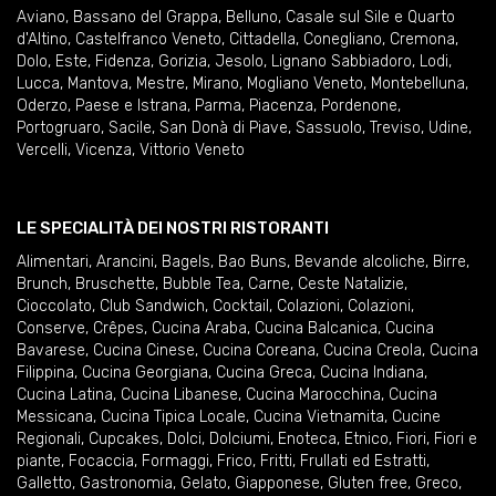
Aviano
,
Bassano del Grappa
,
Belluno
,
Casale sul Sile e Quarto
d'Altino
,
Castelfranco Veneto
,
Cittadella
,
Conegliano
,
Cremona
,
Dolo
,
Este
,
Fidenza
,
Gorizia
,
Jesolo
,
Lignano Sabbiadoro
,
Lodi
,
Lucca
,
Mantova
,
Mestre
,
Mirano
,
Mogliano Veneto
,
Montebelluna
,
Oderzo
,
Paese e Istrana
,
Parma
,
Piacenza
,
Pordenone
,
Portogruaro
,
Sacile
,
San Donà di Piave
,
Sassuolo
,
Treviso
,
Udine
,
Vercelli
,
Vicenza
,
Vittorio Veneto
LE SPECIALITÀ DEI NOSTRI RISTORANTI
Alimentari
,
Arancini
,
Bagels
,
Bao Buns
,
Bevande alcoliche
,
Birre
,
Brunch
,
Bruschette
,
Bubble Tea
,
Carne
,
Ceste Natalizie
,
Cioccolato
,
Club Sandwich
,
Cocktail
,
Colazioni
,
Colazioni
,
Conserve
,
Crêpes
,
Cucina Araba
,
Cucina Balcanica
,
Cucina
Bavarese
,
Cucina Cinese
,
Cucina Coreana
,
Cucina Creola
,
Cucina
Filippina
,
Cucina Georgiana
,
Cucina Greca
,
Cucina Indiana
,
Cucina Latina
,
Cucina Libanese
,
Cucina Marocchina
,
Cucina
Messicana
,
Cucina Tipica Locale
,
Cucina Vietnamita
,
Cucine
Regionali
,
Cupcakes
,
Dolci
,
Dolciumi
,
Enoteca
,
Etnico
,
Fiori
,
Fiori e
piante
,
Focaccia
,
Formaggi
,
Frico
,
Fritti
,
Frullati ed Estratti
,
Galletto
,
Gastronomia
,
Gelato
,
Giapponese
,
Gluten free
,
Greco
,