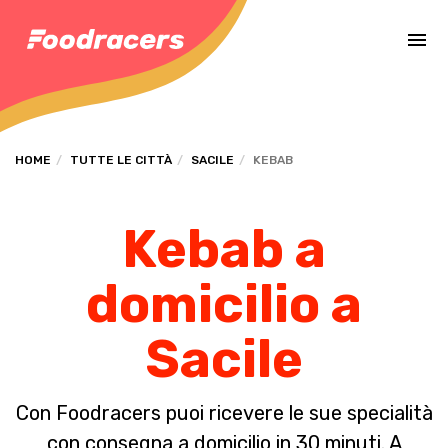
Completa il pagamento dell'ordine in [missing %{deadline} value].
HOME
TUTTE LE CITTÀ
SACILE
KEBAB
Kebab a
domicilio a
Sacile
Con Foodracers puoi ricevere le sue specialità
con consegna a domicilio in 30 minuti. A