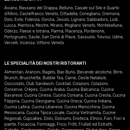
Aviano
,
Bassano del Grappa
,
Belluno
,
Casale sul Sile e Quarto
d'Altino
,
Castelfranco Veneto
,
Cittadella
,
Conegliano
,
Cremona
,
Dolo
,
Este
,
Fidenza
,
Gorizia
,
Jesolo
,
Lignano Sabbiadoro
,
Lodi
,
Lucca
,
Mantova
,
Mestre
,
Mirano
,
Mogliano Veneto
,
Montebelluna
,
Oderzo
,
Paese e Istrana
,
Parma
,
Piacenza
,
Pordenone
,
Portogruaro
,
Sacile
,
San Donà di Piave
,
Sassuolo
,
Treviso
,
Udine
,
Vercelli
,
Vicenza
,
Vittorio Veneto
LE SPECIALITÀ DEI NOSTRI RISTORANTI
Alimentari
,
Arancini
,
Bagels
,
Bao Buns
,
Bevande alcoliche
,
Birre
,
Brunch
,
Bruschette
,
Bubble Tea
,
Carne
,
Ceste Natalizie
,
Cioccolato
,
Club Sandwich
,
Cocktail
,
Colazioni
,
Colazioni
,
Conserve
,
Crêpes
,
Cucina Araba
,
Cucina Balcanica
,
Cucina
Bavarese
,
Cucina Cinese
,
Cucina Coreana
,
Cucina Creola
,
Cucina
Filippina
,
Cucina Georgiana
,
Cucina Greca
,
Cucina Indiana
,
Cucina Latina
,
Cucina Libanese
,
Cucina Marocchina
,
Cucina
Messicana
,
Cucina Tipica Locale
,
Cucina Vietnamita
,
Cucine
Regionali
,
Cupcakes
,
Dolci
,
Dolciumi
,
Enoteca
,
Etnico
,
Fiori
,
Fiori e
piante
,
Focaccia
,
Formaggi
,
Frico
,
Fritti
,
Frullati ed Estratti
,