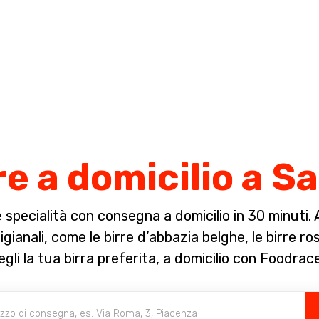
Completa il pagamento dell'ordine in [missing %{deadline} value].
re a domicilio a Sa
specialità con consegna a domicilio in 30 minuti. A 
igianali, come le birre d’abbazia belghe, le birre ro
gli la tua birra preferita, a domicilio con Foodrac