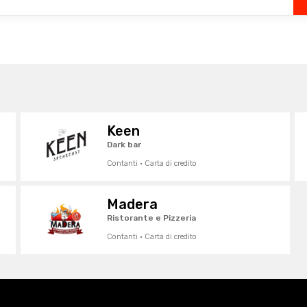
Keen
Dark bar
Contanti · Carta di credito
Madera
Ristorante e Pizzeria
Contanti · Carta di credito