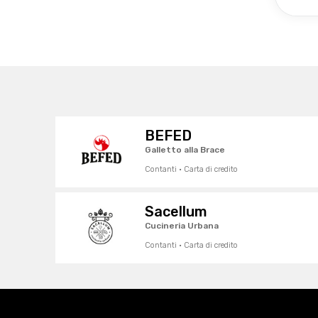
BEFED
Galletto alla Brace
Contanti · Carta di credito
Sacellum
Cucineria Urbana
Contanti · Carta di credito