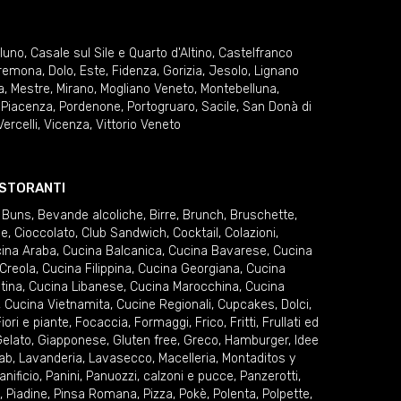
lluno
,
Casale sul Sile e Quarto d'Altino
,
Castelfranco
remona
,
Dolo
,
Este
,
Fidenza
,
Gorizia
,
Jesolo
,
Lignano
a
,
Mestre
,
Mirano
,
Mogliano Veneto
,
Montebelluna
,
,
Piacenza
,
Pordenone
,
Portogruaro
,
Sacile
,
San Donà di
Vercelli
,
Vicenza
,
Vittorio Veneto
RISTORANTI
 Buns
,
Bevande alcoliche
,
Birre
,
Brunch
,
Bruschette
,
ie
,
Cioccolato
,
Club Sandwich
,
Cocktail
,
Colazioni
,
ina Araba
,
Cucina Balcanica
,
Cucina Bavarese
,
Cucina
Creola
,
Cucina Filippina
,
Cucina Georgiana
,
Cucina
tina
,
Cucina Libanese
,
Cucina Marocchina
,
Cucina
,
Cucina Vietnamita
,
Cucine Regionali
,
Cupcakes
,
Dolci
,
iori e piante
,
Focaccia
,
Formaggi
,
Frico
,
Fritti
,
Frullati ed
elato
,
Giapponese
,
Gluten free
,
Greco
,
Hamburger
,
Idee
ab
,
Lavanderia
,
Lavasecco
,
Macelleria
,
Montaditos y
anificio
,
Panini
,
Panuozzi, calzoni e pucce
,
Panzerotti
,
,
Piadine
,
Pinsa Romana
,
Pizza
,
Pokè
,
Polenta
,
Polpette
,