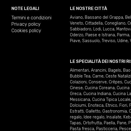
NOTE LEGALI
LE NOSTRE CITTÀ
Termini e condizioni
Aviano
,
Bassano del Grappa
,
Be
Veneto
,
Cittadella
,
Conegliano
,
C
Privacy policy
Sabbiadoro
,
Lodi
,
Lucca
,
Mantov
Cookies policy
Oderzo
,
Paese e Istrana
,
Parma
Piave
,
Sassuolo
,
Treviso
,
Udine
,
LE SPECIALITÀ DEI NOSTRI 
Alimentari
,
Arancini
,
Bagels
,
Bao
Bubble Tea
,
Carne
,
Ceste Nataliz
Colazioni
,
Conserve
,
Crêpes
,
Cuc
Cinese
,
Cucina Coreana
,
Cucina 
Greca
,
Cucina Indiana
,
Cucina La
Messicana
,
Cucina Tipica Locale
Dolciumi
,
Enoteca
,
Etnico
,
Fiori
,
F
Estratti
,
Galletto
,
Gastronomia
,
G
regalo
,
Idee regalo
,
Insalate
,
Keb
Tapas
,
Ortofrutta
,
Paella
,
Pane
,
P
Pasta fresca
,
Pasticceria
,
Pesce