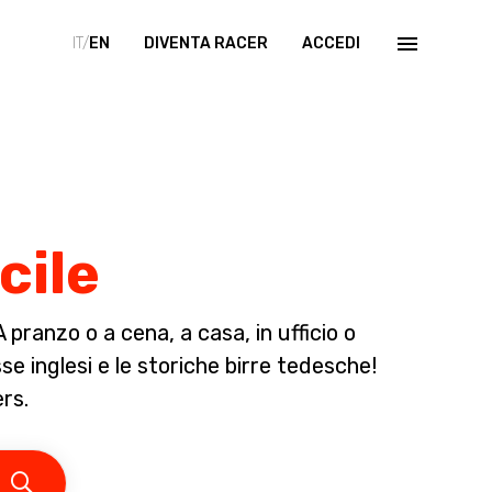
IT/
EN
DIVENTA RACER
ACCEDI
cile
pranzo o a cena, a casa, in ufficio o
sse inglesi e le storiche birre tedesche!
ers.