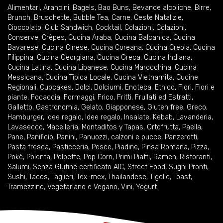
Alimentari
,
Arancini
,
Bagels
,
Bao Buns
,
Bevande alcoliche
,
Birre
,
Brunch
,
Bruschette
,
Bubble Tea
,
Carne
,
Ceste Natalizie
,
Cioccolato
,
Club Sandwich
,
Cocktail
,
Colazioni
,
Colazioni
,
Conserve
,
Crêpes
,
Cucina Araba
,
Cucina Balcanica
,
Cucina
Bavarese
,
Cucina Cinese
,
Cucina Coreana
,
Cucina Creola
,
Cucina
Filippina
,
Cucina Georgiana
,
Cucina Greca
,
Cucina Indiana
,
Cucina Latina
,
Cucina Libanese
,
Cucina Marocchina
,
Cucina
Messicana
,
Cucina Tipica Locale
,
Cucina Vietnamita
,
Cucine
Regionali
,
Cupcakes
,
Dolci
,
Dolciumi
,
Enoteca
,
Etnico
,
Fiori
,
Fiori e
piante
,
Focaccia
,
Formaggi
,
Frico
,
Fritti
,
Frullati ed Estratti
,
Galletto
,
Gastronomia
,
Gelato
,
Giapponese
,
Gluten free
,
Greco
,
Hamburger
,
Idee regalo
,
Idee regalo
,
Insalate
,
Kebab
,
Lavanderia
,
Lavasecco
,
Macelleria
,
Montaditos y Tapas
,
Ortofrutta
,
Paella
,
Pane
,
Panificio
,
Panini
,
Panuozzi, calzoni e pucce
,
Panzerotti
,
Pasta fresca
,
Pasticceria
,
Pesce
,
Piadine
,
Pinsa Romana
,
Pizza
,
Pokè
,
Polenta
,
Polpette
,
Pop Corn
,
Primi Piatti
,
Ramen
,
Ristoranti
,
Salumi
,
Senza Glutine certificato AIC
,
Street Food
,
Sughi Pronti
,
Sushi
,
Tacos
,
Taglieri
,
Tex-mex
,
Thailandese
,
Tigelle
,
Toast
,
Tramezzino
,
Vegetariano e Vegano
,
Vini
,
Yogurt