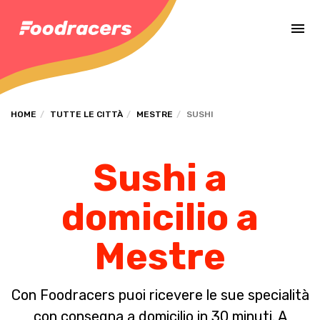
Completa il pagamento dell'ordine in [missing %{deadline} value].
HOME
TUTTE LE CITTÀ
MESTRE
SUSHI
Sushi a
domicilio a
Mestre
Con Foodracers puoi ricevere le sue specialità
con consegna a domicilio in 30 minuti. A