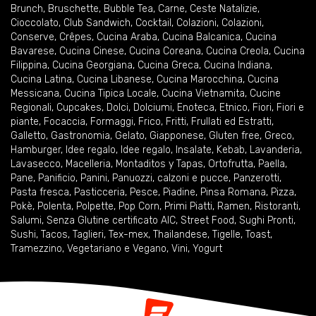
Brunch
,
Bruschette
,
Bubble Tea
,
Carne
,
Ceste Natalizie
,
Cioccolato
,
Club Sandwich
,
Cocktail
,
Colazioni
,
Colazioni
,
Conserve
,
Crêpes
,
Cucina Araba
,
Cucina Balcanica
,
Cucina
Bavarese
,
Cucina Cinese
,
Cucina Coreana
,
Cucina Creola
,
Cucina
Filippina
,
Cucina Georgiana
,
Cucina Greca
,
Cucina Indiana
,
Cucina Latina
,
Cucina Libanese
,
Cucina Marocchina
,
Cucina
Messicana
,
Cucina Tipica Locale
,
Cucina Vietnamita
,
Cucine
Regionali
,
Cupcakes
,
Dolci
,
Dolciumi
,
Enoteca
,
Etnico
,
Fiori
,
Fiori e
piante
,
Focaccia
,
Formaggi
,
Frico
,
Fritti
,
Frullati ed Estratti
,
Galletto
,
Gastronomia
,
Gelato
,
Giapponese
,
Gluten free
,
Greco
,
Hamburger
,
Idee regalo
,
Idee regalo
,
Insalate
,
Kebab
,
Lavanderia
,
Lavasecco
,
Macelleria
,
Montaditos y Tapas
,
Ortofrutta
,
Paella
,
Pane
,
Panificio
,
Panini
,
Panuozzi, calzoni e pucce
,
Panzerotti
,
Pasta fresca
,
Pasticceria
,
Pesce
,
Piadine
,
Pinsa Romana
,
Pizza
,
Pokè
,
Polenta
,
Polpette
,
Pop Corn
,
Primi Piatti
,
Ramen
,
Ristoranti
,
Salumi
,
Senza Glutine certificato AIC
,
Street Food
,
Sughi Pronti
,
Sushi
,
Tacos
,
Taglieri
,
Tex-mex
,
Thailandese
,
Tigelle
,
Toast
,
Tramezzino
,
Vegetariano e Vegano
,
Vini
,
Yogurt