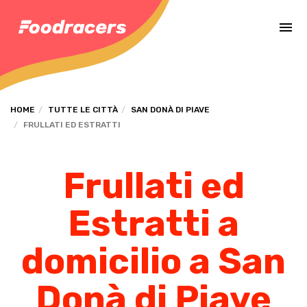
Completa il pagamento dell'ordine in [missing %{deadline} value].
HOME
TUTTE LE CITTÀ
SAN DONÀ DI PIAVE
FRULLATI ED ESTRATTI
Frullati ed
Estratti a
domicilio a San
Donà di Piave