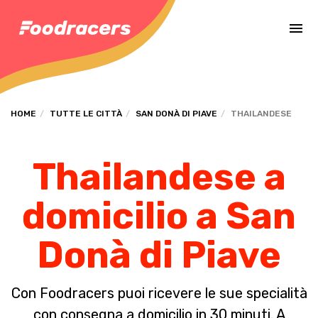
Completa il pagamento dell'ordine in [missing %{deadline} value].
HOME
TUTTE LE CITTÀ
SAN DONÀ DI PIAVE
THAILANDESE
Thailandese a
domicilio a San
Donà di Piave
Con Foodracers puoi ricevere le sue specialità
con consegna a domicilio in 30 minuti. A