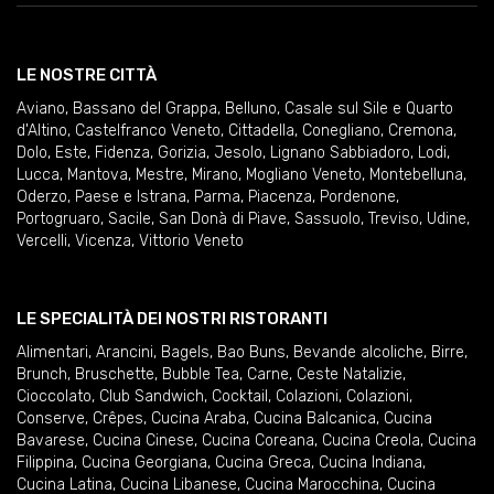
LE NOSTRE CITTÀ
Aviano
,
Bassano del Grappa
,
Belluno
,
Casale sul Sile e Quarto
d'Altino
,
Castelfranco Veneto
,
Cittadella
,
Conegliano
,
Cremona
,
Dolo
,
Este
,
Fidenza
,
Gorizia
,
Jesolo
,
Lignano Sabbiadoro
,
Lodi
,
Lucca
,
Mantova
,
Mestre
,
Mirano
,
Mogliano Veneto
,
Montebelluna
,
Oderzo
,
Paese e Istrana
,
Parma
,
Piacenza
,
Pordenone
,
Portogruaro
,
Sacile
,
San Donà di Piave
,
Sassuolo
,
Treviso
,
Udine
,
Vercelli
,
Vicenza
,
Vittorio Veneto
LE SPECIALITÀ DEI NOSTRI RISTORANTI
Alimentari
,
Arancini
,
Bagels
,
Bao Buns
,
Bevande alcoliche
,
Birre
,
Brunch
,
Bruschette
,
Bubble Tea
,
Carne
,
Ceste Natalizie
,
Cioccolato
,
Club Sandwich
,
Cocktail
,
Colazioni
,
Colazioni
,
Conserve
,
Crêpes
,
Cucina Araba
,
Cucina Balcanica
,
Cucina
Bavarese
,
Cucina Cinese
,
Cucina Coreana
,
Cucina Creola
,
Cucina
Filippina
,
Cucina Georgiana
,
Cucina Greca
,
Cucina Indiana
,
Cucina Latina
,
Cucina Libanese
,
Cucina Marocchina
,
Cucina