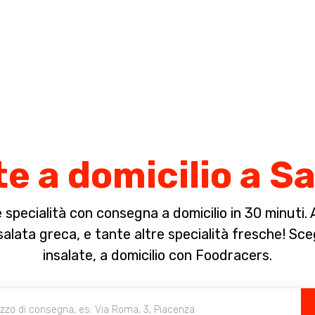
Completa il pagamento dell'ordine in [missing %{deadline} value].
te a domicilio a S
specialità con consegna a domicilio in 30 minuti. A 
alata greca, e tante altre specialità fresche! Sceg
insalate, a domicilio con Foodracers.