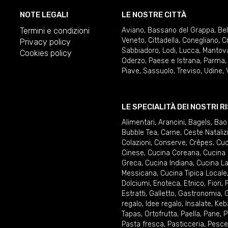
NOTE LEGALI
LE NOSTRE CITTÀ
Termini e condizioni
Aviano
,
Bassano del Grappa
,
Be
Veneto
,
Cittadella
,
Conegliano
,
C
Privacy policy
Sabbiadoro
,
Lodi
,
Lucca
,
Mantov
Cookies policy
Oderzo
,
Paese e Istrana
,
Parma
Piave
,
Sassuolo
,
Treviso
,
Udine
,
LE SPECIALITÀ DEI NOSTRI 
Alimentari
,
Arancini
,
Bagels
,
Bao
Bubble Tea
,
Carne
,
Ceste Nataliz
Colazioni
,
Conserve
,
Crêpes
,
Cuc
Cinese
,
Cucina Coreana
,
Cucina 
Greca
,
Cucina Indiana
,
Cucina La
Messicana
,
Cucina Tipica Locale
Dolciumi
,
Enoteca
,
Etnico
,
Fiori
,
F
Estratti
,
Galletto
,
Gastronomia
,
G
regalo
,
Idee regalo
,
Insalate
,
Keb
Tapas
,
Ortofrutta
,
Paella
,
Pane
,
P
Pasta fresca
,
Pasticceria
,
Pesce