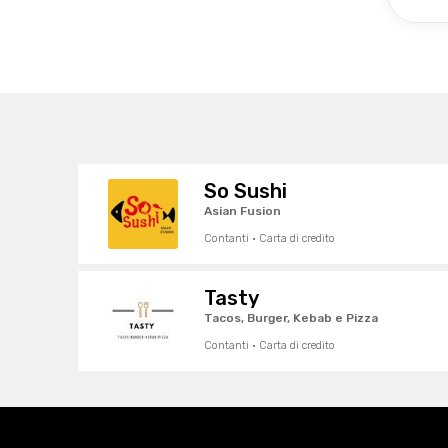
So Sushi
Asian Fusion
Contanti · Carta di credito
Tasty
Tacos, Burger, Kebab e Pizza
Contanti · Carta di credito