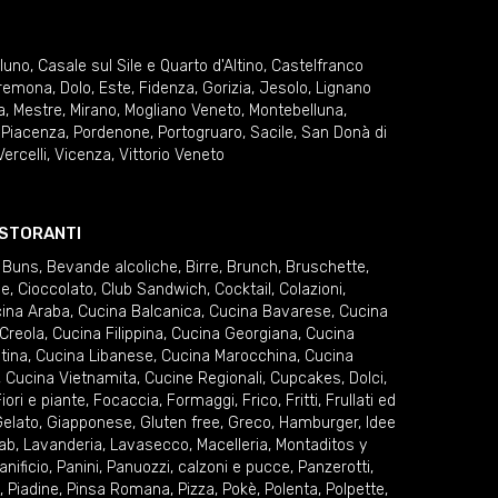
lluno
,
Casale sul Sile e Quarto d'Altino
,
Castelfranco
remona
,
Dolo
,
Este
,
Fidenza
,
Gorizia
,
Jesolo
,
Lignano
a
,
Mestre
,
Mirano
,
Mogliano Veneto
,
Montebelluna
,
,
Piacenza
,
Pordenone
,
Portogruaro
,
Sacile
,
San Donà di
Vercelli
,
Vicenza
,
Vittorio Veneto
RISTORANTI
 Buns
,
Bevande alcoliche
,
Birre
,
Brunch
,
Bruschette
,
ie
,
Cioccolato
,
Club Sandwich
,
Cocktail
,
Colazioni
,
ina Araba
,
Cucina Balcanica
,
Cucina Bavarese
,
Cucina
Creola
,
Cucina Filippina
,
Cucina Georgiana
,
Cucina
tina
,
Cucina Libanese
,
Cucina Marocchina
,
Cucina
,
Cucina Vietnamita
,
Cucine Regionali
,
Cupcakes
,
Dolci
,
iori e piante
,
Focaccia
,
Formaggi
,
Frico
,
Fritti
,
Frullati ed
elato
,
Giapponese
,
Gluten free
,
Greco
,
Hamburger
,
Idee
ab
,
Lavanderia
,
Lavasecco
,
Macelleria
,
Montaditos y
anificio
,
Panini
,
Panuozzi, calzoni e pucce
,
Panzerotti
,
,
Piadine
,
Pinsa Romana
,
Pizza
,
Pokè
,
Polenta
,
Polpette
,