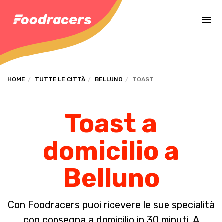
Completa il pagamento dell'ordine in [missing %{deadline} value].
HOME
TUTTE LE CITTÀ
BELLUNO
TOAST
Toast a
domicilio a
Belluno
Con Foodracers puoi ricevere le sue specialità
con consegna a domicilio in 30 minuti. A