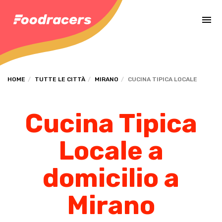
Completa il pagamento dell'ordine in [missing %{deadline} value].
HOME
TUTTE LE CITTÀ
MIRANO
CUCINA TIPICA LOCALE
Cucina Tipica
Locale a
domicilio a
Mirano