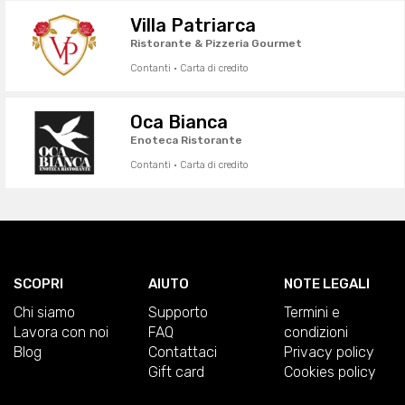
Villa Patriarca
Ristorante & Pizzeria Gourmet
Contanti · Carta di credito
Oca Bianca
Enoteca Ristorante
Contanti · Carta di credito
SCOPRI
AIUTO
NOTE LEGALI
Chi siamo
Supporto
Termini e
Lavora con noi
FAQ
condizioni
Blog
Contattaci
Privacy policy
Gift card
Cookies policy