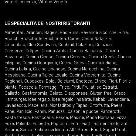
Vercelli
,
Vicenza
,
Vittorio Veneto
LE SPECIALITÀ DEI NOSTRI RISTORANTI
Alimentari
,
Arancini
,
Bagels
,
Bao Buns
,
Bevande alcoliche
,
Birre
,
Brunch
,
Bruschette
,
Bubble Tea
,
Carne
,
Ceste Natalizie
,
Cioccolato
,
Club Sandwich
,
Cocktail
,
Colazioni
,
Colazioni
,
Conserve
,
Crêpes
,
Cucina Araba
,
Cucina Balcanica
,
Cucina
Bavarese
,
Cucina Cinese
,
Cucina Coreana
,
Cucina Creola
,
Cucina
Filippina
,
Cucina Georgiana
,
Cucina Greca
,
Cucina Indiana
,
Cucina Latina
,
Cucina Libanese
,
Cucina Marocchina
,
Cucina
Messicana
,
Cucina Tipica Locale
,
Cucina Vietnamita
,
Cucine
Regionali
,
Cupcakes
,
Dolci
,
Dolciumi
,
Enoteca
,
Etnico
,
Fiori
,
Fiori e
piante
,
Focaccia
,
Formaggi
,
Frico
,
Fritti
,
Frullati ed Estratti
,
Galletto
,
Gastronomia
,
Gelato
,
Giapponese
,
Gluten free
,
Greco
,
Hamburger
,
Idee regalo
,
Idee regalo
,
Insalate
,
Kebab
,
Lavanderia
,
Lavasecco
,
Macelleria
,
Montaditos y Tapas
,
Ortofrutta
,
Paella
,
Pane
,
Panificio
,
Panini
,
Panuozzi, calzoni e pucce
,
Panzerotti
,
Pasta fresca
,
Pasticceria
,
Pesce
,
Piadine
,
Pinsa Romana
,
Pizza
,
Pokè
,
Polenta
,
Polpette
,
Pop Corn
,
Primi Piatti
,
Ramen
,
Ristoranti
,
Salumi
,
Senza Glutine certificato AIC
,
Street Food
,
Sughi Pronti
,
Sushi
,
Tacos
,
Taglieri
,
Tex-mex
,
Thailandese
,
Tigelle
,
Toast
,