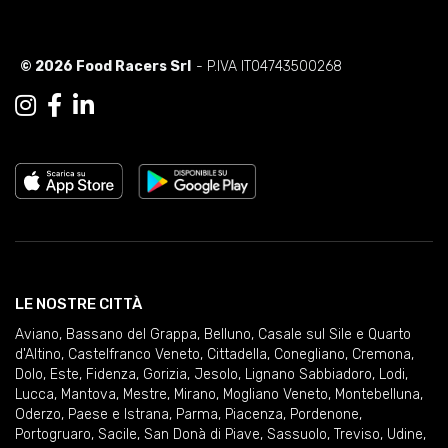
© 2026 Food Racers Srl
- P.IVA IT04743500268
LE NOSTRE CITTÀ
Aviano
,
Bassano del Grappa
,
Belluno
,
Casale sul Sile e Quarto
d'Altino
,
Castelfranco Veneto
,
Cittadella
,
Conegliano
,
Cremona
,
Dolo
,
Este
,
Fidenza
,
Gorizia
,
Jesolo
,
Lignano Sabbiadoro
,
Lodi
,
Lucca
,
Mantova
,
Mestre
,
Mirano
,
Mogliano Veneto
,
Montebelluna
,
Oderzo
,
Paese e Istrana
,
Parma
,
Piacenza
,
Pordenone
,
Portogruaro
,
Sacile
,
San Donà di Piave
,
Sassuolo
,
Treviso
,
Udine
,