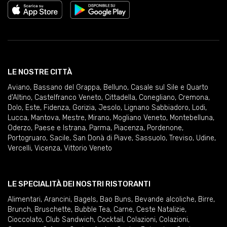
LE NOSTRE CITTÀ
Aviano
,
Bassano del Grappa
,
Belluno
,
Casale sul Sile e Quarto
d'Altino
,
Castelfranco Veneto
,
Cittadella
,
Conegliano
,
Cremona
,
Dolo
,
Este
,
Fidenza
,
Gorizia
,
Jesolo
,
Lignano Sabbiadoro
,
Lodi
,
Lucca
,
Mantova
,
Mestre
,
Mirano
,
Mogliano Veneto
,
Montebelluna
,
Oderzo
,
Paese e Istrana
,
Parma
,
Piacenza
,
Pordenone
,
Portogruaro
,
Sacile
,
San Donà di Piave
,
Sassuolo
,
Treviso
,
Udine
,
Vercelli
,
Vicenza
,
Vittorio Veneto
LE SPECIALITÀ DEI NOSTRI RISTORANTI
Alimentari
,
Arancini
,
Bagels
,
Bao Buns
,
Bevande alcoliche
,
Birre
,
Brunch
,
Bruschette
,
Bubble Tea
,
Carne
,
Ceste Natalizie
,
Cioccolato
,
Club Sandwich
,
Cocktail
,
Colazioni
,
Colazioni
,