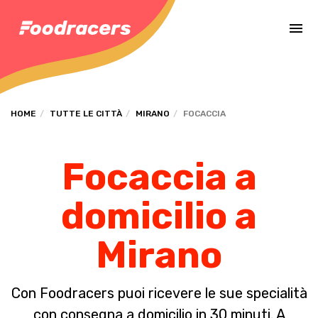
Completa il pagamento dell'ordine in [missing %{deadline} value].
HOME
TUTTE LE CITTÀ
MIRANO
FOCACCIA
Focaccia a
domicilio a
Mirano
Con Foodracers puoi ricevere le sue specialità
con consegna a domicilio in 30 minuti. A