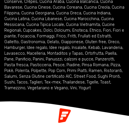
Conserve
,
Crêpes
,
Cucina Araba
,
Cucina Balcanica
,
Cucina
Bavarese
,
Cucina Cinese
,
Cucina Coreana
,
Cucina Creola
,
Cucina
Filippina
,
Cucina Georgiana
,
Cucina Greca
,
Cucina Indiana
,
Cucina Latina
,
Cucina Libanese
,
Cucina Marocchina
,
Cucina
Messicana
,
Cucina Tipica Locale
,
Cucina Vietnamita
,
Cucine
Regionali
,
Cupcakes
,
Dolci
,
Dolciumi
,
Enoteca
,
Etnico
,
Fiori
,
Fiori e
piante
,
Focaccia
,
Formaggi
,
Frico
,
Fritti
,
Frullati ed Estratti
,
Galletto
,
Gastronomia
,
Gelato
,
Giapponese
,
Gluten free
,
Greco
,
Hamburger
,
Idee regalo
,
Idee regalo
,
Insalate
,
Kebab
,
Lavanderia
,
Lavasecco
,
Macelleria
,
Montaditos y Tapas
,
Ortofrutta
,
Paella
,
Pane
,
Panificio
,
Panini
,
Panuozzi, calzoni e pucce
,
Panzerotti
,
Pasta fresca
,
Pasticceria
,
Pesce
,
Piadine
,
Pinsa Romana
,
Pizza
,
Pokè
,
Polenta
,
Polpette
,
Pop Corn
,
Primi Piatti
,
Ramen
,
Ristoranti
,
Salumi
,
Senza Glutine certificato AIC
,
Street Food
,
Sughi Pronti
,
Sushi
,
Tacos
,
Taglieri
,
Tex-mex
,
Thailandese
,
Tigelle
,
Toast
,
Tramezzino
,
Vegetariano e Vegano
,
Vini
,
Yogurt