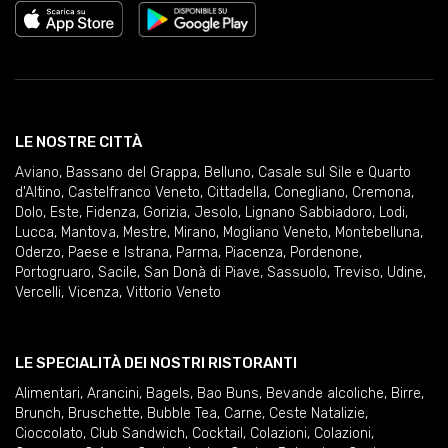
LE NOSTRE CITTÀ
Aviano
,
Bassano del Grappa
,
Belluno
,
Casale sul Sile e Quarto
d'Altino
,
Castelfranco Veneto
,
Cittadella
,
Conegliano
,
Cremona
,
Dolo
,
Este
,
Fidenza
,
Gorizia
,
Jesolo
,
Lignano Sabbiadoro
,
Lodi
,
Lucca
,
Mantova
,
Mestre
,
Mirano
,
Mogliano Veneto
,
Montebelluna
,
Oderzo
,
Paese e Istrana
,
Parma
,
Piacenza
,
Pordenone
,
Portogruaro
,
Sacile
,
San Donà di Piave
,
Sassuolo
,
Treviso
,
Udine
,
Vercelli
,
Vicenza
,
Vittorio Veneto
LE SPECIALITÀ DEI NOSTRI RISTORANTI
Alimentari
,
Arancini
,
Bagels
,
Bao Buns
,
Bevande alcoliche
,
Birre
,
Brunch
,
Bruschette
,
Bubble Tea
,
Carne
,
Ceste Natalizie
,
Cioccolato
,
Club Sandwich
,
Cocktail
,
Colazioni
,
Colazioni
,