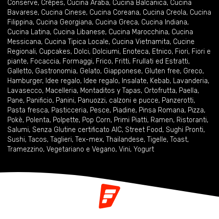
Conserve
,
Crêpes
,
Cucina Araba
,
Cucina Balcanica
,
Cucina
Bavarese
,
Cucina Cinese
,
Cucina Coreana
,
Cucina Creola
,
Cucina
Filippina
,
Cucina Georgiana
,
Cucina Greca
,
Cucina Indiana
,
Cucina Latina
,
Cucina Libanese
,
Cucina Marocchina
,
Cucina
Messicana
,
Cucina Tipica Locale
,
Cucina Vietnamita
,
Cucine
Regionali
,
Cupcakes
,
Dolci
,
Dolciumi
,
Enoteca
,
Etnico
,
Fiori
,
Fiori e
piante
,
Focaccia
,
Formaggi
,
Frico
,
Fritti
,
Frullati ed Estratti
,
Galletto
,
Gastronomia
,
Gelato
,
Giapponese
,
Gluten free
,
Greco
,
Hamburger
,
Idee regalo
,
Idee regalo
,
Insalate
,
Kebab
,
Lavanderia
,
Lavasecco
,
Macelleria
,
Montaditos y Tapas
,
Ortofrutta
,
Paella
,
Pane
,
Panificio
,
Panini
,
Panuozzi, calzoni e pucce
,
Panzerotti
,
Pasta fresca
,
Pasticceria
,
Pesce
,
Piadine
,
Pinsa Romana
,
Pizza
,
Pokè
,
Polenta
,
Polpette
,
Pop Corn
,
Primi Piatti
,
Ramen
,
Ristoranti
,
Salumi
,
Senza Glutine certificato AIC
,
Street Food
,
Sughi Pronti
,
Sushi
,
Tacos
,
Taglieri
,
Tex-mex
,
Thailandese
,
Tigelle
,
Toast
,
Tramezzino
,
Vegetariano e Vegano
,
Vini
,
Yogurt