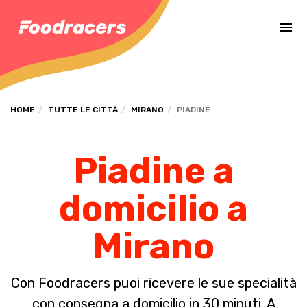
Completa il pagamento dell'ordine in [missing %{deadline} value].
HOME
TUTTE LE CITTÀ
MIRANO
PIADINE
Piadine a
domicilio a
Mirano
Con Foodracers puoi ricevere le sue specialità
con consegna a domicilio in 30 minuti. A