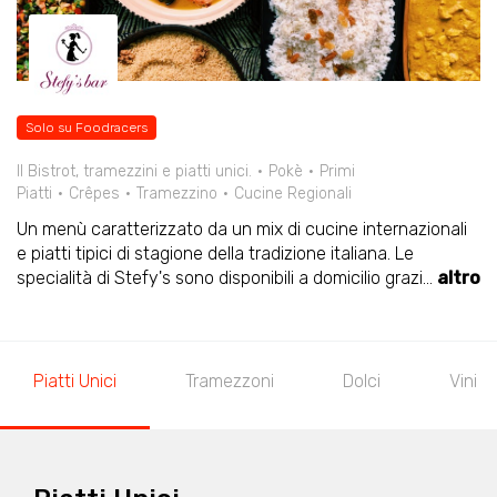
Solo su Foodracers
Il Bistrot, tramezzini e piatti unici.
Pokè
Primi
Piatti
Crêpes
Tramezzino
Cucine Regionali
Un menù caratterizzato da un mix di cucine internazionali
e piatti tipici di stagione della tradizione italiana. Le
specialità di Stefy's sono disponibili a domicilio grazi
...
altro
Piatti Unici
Tramezzoni
Dolci
Vini