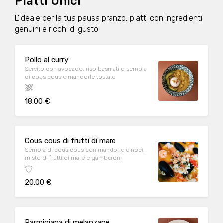
Piatti Unici
L'ideale per la tua pausa pranzo, piatti con ingredienti
genuini e ricchi di gusto!
Pollo al curry
Servito con avocado, riso basmati o semola
di cous cous e mandorle tostate
18.00 €
Cous cous di frutti di mare
Semola di cous cous con mandorle e noci,
misto di frutti di mare e gamberoni
20.00 €
Parmigiana di melanzane