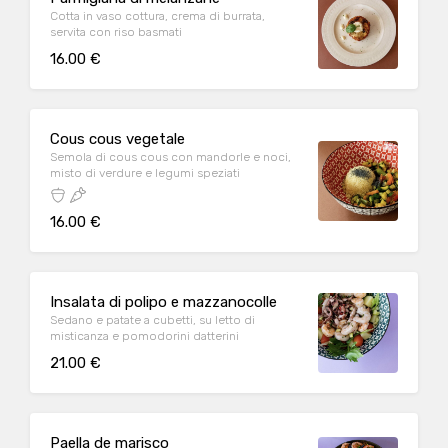
Cotta in vaso cottura, crema di burrata,
servita con riso basmati
16.00 €
Cous cous vegetale
Semola di cous cous con mandorle e noci,
misto di verdure e legumi speziati
16.00 €
Insalata di polipo e mazzanocolle
Sedano e patate a cubetti, su letto di
misticanza e pomodorini datterini
21.00 €
Paella de marisco