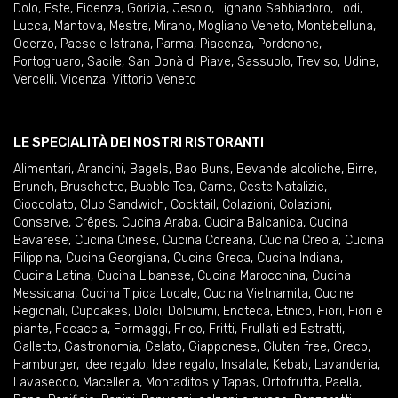
Dolo
,
Este
,
Fidenza
,
Gorizia
,
Jesolo
,
Lignano Sabbiadoro
,
Lodi
,
Lucca
,
Mantova
,
Mestre
,
Mirano
,
Mogliano Veneto
,
Montebelluna
,
Oderzo
,
Paese e Istrana
,
Parma
,
Piacenza
,
Pordenone
,
Portogruaro
,
Sacile
,
San Donà di Piave
,
Sassuolo
,
Treviso
,
Udine
,
Vercelli
,
Vicenza
,
Vittorio Veneto
LE SPECIALITÀ DEI NOSTRI RISTORANTI
Alimentari
,
Arancini
,
Bagels
,
Bao Buns
,
Bevande alcoliche
,
Birre
,
Brunch
,
Bruschette
,
Bubble Tea
,
Carne
,
Ceste Natalizie
,
Cioccolato
,
Club Sandwich
,
Cocktail
,
Colazioni
,
Colazioni
,
Conserve
,
Crêpes
,
Cucina Araba
,
Cucina Balcanica
,
Cucina
Bavarese
,
Cucina Cinese
,
Cucina Coreana
,
Cucina Creola
,
Cucina
Filippina
,
Cucina Georgiana
,
Cucina Greca
,
Cucina Indiana
,
Cucina Latina
,
Cucina Libanese
,
Cucina Marocchina
,
Cucina
Messicana
,
Cucina Tipica Locale
,
Cucina Vietnamita
,
Cucine
Regionali
,
Cupcakes
,
Dolci
,
Dolciumi
,
Enoteca
,
Etnico
,
Fiori
,
Fiori e
piante
,
Focaccia
,
Formaggi
,
Frico
,
Fritti
,
Frullati ed Estratti
,
Galletto
,
Gastronomia
,
Gelato
,
Giapponese
,
Gluten free
,
Greco
,
Hamburger
,
Idee regalo
,
Idee regalo
,
Insalate
,
Kebab
,
Lavanderia
,
Lavasecco
,
Macelleria
,
Montaditos y Tapas
,
Ortofrutta
,
Paella
,