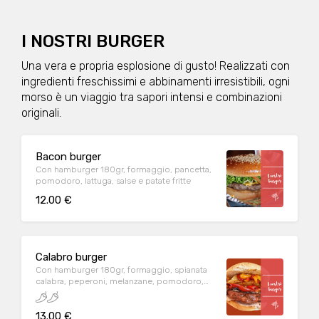
I NOSTRI BURGER
Una vera e propria esplosione di gusto! Realizzati con
ingredienti freschissimi e abbinamenti irresistibili, ogni
morso è un viaggio tra sapori intensi e combinazioni
originali.
Bacon burger
Con hamburger 180gr, formaggio, pancetta,
pomodoro, lattuga, salse e patate fritte
12.00 €
Calabro burger
Con hamburger 180gr, formaggio, spianata
calabra, peperoni, melanzane, pomodoro,
lattuga, salse e patate fritte
13.00 €