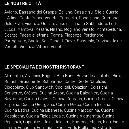
LE NOSTRE CITTÀ
Aviano
,
Bassano del Grappa
,
Belluno
,
Casale sul Sile e Quarto
d'Altino
,
Castelfranco Veneto
,
Cittadella
,
Conegliano
,
Cremona
,
Dolo
,
Este
,
Fidenza
,
Gorizia
,
Jesolo
,
Lignano Sabbiadoro
,
Lodi
,
Lucca
,
Mantova
,
Mestre
,
Mirano
,
Mogliano Veneto
,
Montebelluna
,
Oderzo
,
Paese e Istrana
,
Parma
,
Piacenza
,
Pordenone
,
Portogruaro
,
Sacile
,
San Donà di Piave
,
Sassuolo
,
Treviso
,
Udine
,
Vercelli
,
Vicenza
,
Vittorio Veneto
LE SPECIALITÀ DEI NOSTRI RISTORANTI
Alimentari
,
Arancini
,
Bagels
,
Bao Buns
,
Bevande alcoliche
,
Birre
,
Brunch
,
Bruschette
,
Bubble Tea
,
Carne
,
Ceste Natalizie
,
Cioccolato
,
Club Sandwich
,
Cocktail
,
Colazioni
,
Colazioni
,
Conserve
,
Crêpes
,
Cucina Araba
,
Cucina Balcanica
,
Cucina
Bavarese
,
Cucina Cinese
,
Cucina Coreana
,
Cucina Creola
,
Cucina
Filippina
,
Cucina Georgiana
,
Cucina Greca
,
Cucina Indiana
,
Cucina Latina
,
Cucina Libanese
,
Cucina Marocchina
,
Cucina
Messicana
,
Cucina Tipica Locale
,
Cucina Vietnamita
,
Cucine
Regionali
,
Cupcakes
,
Dolci
,
Dolciumi
,
Enoteca
,
Etnico
,
Fiori
,
Fiori e
piante
,
Focaccia
,
Formaggi
,
Frico
,
Fritti
,
Frullati ed Estratti
,