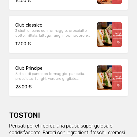
14.00 €
Club classico
3 strati di pane con formaggio, prosciutto
cotto, frittata, lattuga, funghi, pomodoro e
salsa rosa
12.00 €
Club Principe
6 strati di pane con formaggio, pancetta,
prosciutto, funghi, verdure grigliate,
pomodoro, frittata e lattuga
23.00 €
TOSTONI
Pensati per chi cerca una pausa super golosa e
soddisfacente. Farciti con ingredienti freschi, cremosi