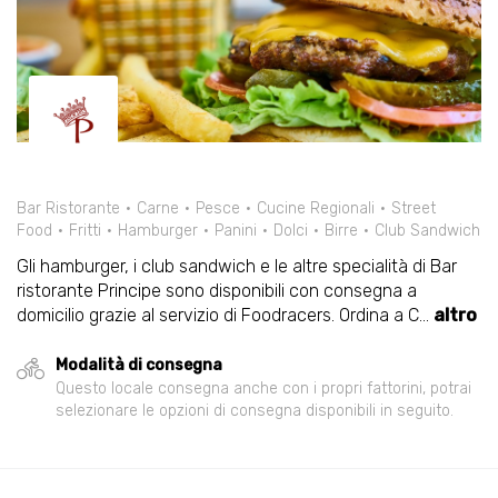
Bar Ristorante
Carne
Pesce
Cucine Regionali
Street
Food
Fritti
Hamburger
Panini
Dolci
Birre
Club Sandwich
Gli hamburger, i club sandwich e le altre specialità di Bar
ristorante Principe sono disponibili con consegna a
domicilio grazie al servizio di Foodracers. Ordina a C
...
altro
Modalità di consegna
Questo locale consegna anche con i propri fattorini, potrai
selezionare le opzioni di consegna disponibili in seguito.