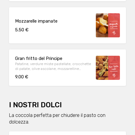
Mozzarelle impanate
5.50 €
Gran fritto del Principe
Patatine, verdure miste pastellate, crocchette
di patate, olive ascolane, mozzarelline
impanate e nuggets di pollo.
9.00 €
I NOSTRI DOLCI
La coccola perfetta per chiudere il pasto con
dolcezza.