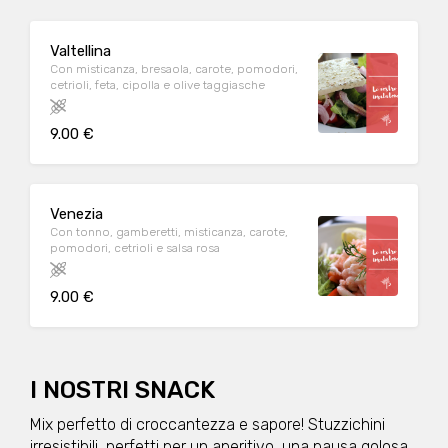
Valtellina
Con misticanza, bresaola, carote, pomodori,
cetrioli, feta, cipolla e olive taggiasche
9.00 €
Venezia
Con tonno, gamberetti, misticanza, carote,
pomodori, cetrioli e salsa rosa
9.00 €
I NOSTRI SNACK
Mix perfetto di croccantezza e sapore! Stuzzichini
irresistibili, perfetti per un aperitivo, una pausa golosa