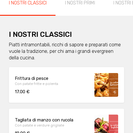
I NOSTRI CLASSICI
I NOSTRI PRIMI
I NOSTRI
I NOSTRI CLASSICI
Piatti intramontabili, ricchi di sapore e preparati come
vuole la tradizione, per chi ama i grandi evergreen
della cucina.
Frittura di pesce
Con patate fritte e polenta
17.00 €
Tagliata di manzo con rucola
Con patate e verdure grigliate