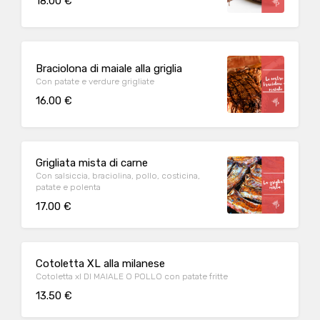
18.00 €
Braciolona di maiale alla griglia
Con patate e verdure grigliate
16.00 €
Grigliata mista di carne
Con salsiccia, braciolina, pollo, costicina,
patate e polenta
17.00 €
Cotoletta XL alla milanese
Cotoletta xl DI MAIALE O POLLO con patate fritte
13.50 €