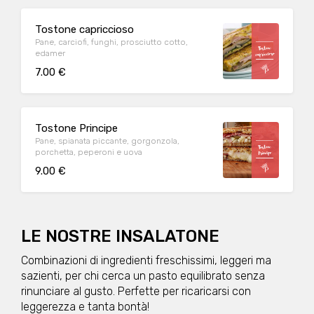
Tostone capriccioso
Pane, carciofi, funghi, prosciutto cotto,
edamer
7.00 €
Tostone Principe
Pane, spianata piccante, gorgonzola,
porchetta, peperoni e uova
9.00 €
LE NOSTRE INSALATONE
Combinazioni di ingredienti freschissimi, leggeri ma
sazienti, per chi cerca un pasto equilibrato senza
rinunciare al gusto. Perfette per ricaricarsi con
leggerezza e tanta bontà!