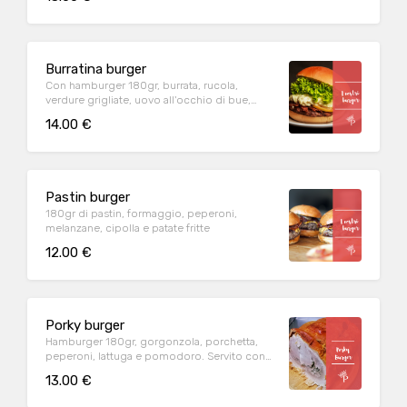
Burratina burger
Con hamburger 180gr, burrata, rucola,
verdure grigliate, uovo all'occhio di bue,
salse e patate fritte
14.00 €
Pastin burger
180gr di pastin, formaggio, peperoni,
melanzane, cipolla e patate fritte
12.00 €
Porky burger
Hamburger 180gr, gorgonzola, porchetta,
peperoni, lattuga e pomodoro. Servito con
patatine fritte.
13.00 €