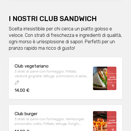
I NOSTRI CLUB SANDWICH
Scelta irresistibile per chi cerca un piatto goloso e
veloce. Con strati di freschezza e ingredienti di qualità,
ogni morso è un’esplosione di sapori. Perfetti per un
pranzo rapido ma ricco di gusto!
Club vegetariano
3 strati di pane con formaggio, frittata,
verdure grigliate, lattuga, pomodoro e salsa
rosa
14.00 €
Club burger
3 strati di pane con formaggio, hamburger,
prosciutto cotto, frittata, lattuga, funghi,
pomodoro e salsa rosa