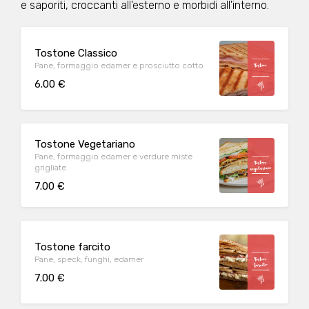
e saporiti, croccanti all'esterno e morbidi all'interno.
Tostone Classico
Pane, formaggio edamer e prosciutto cotto
6.00 €
Tostone Vegetariano
Pane, formaggio edamer e verdure miste
grigliate
7.00 €
Tostone farcito
Pane, speck, funghi, edamer
7.00 €