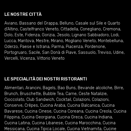
LE NOSTRE CITTÀ
Aviano
,
Bassano del Grappa
,
Belluno
,
Casale sul Sile e Quarto
d'Altino
,
Castelfranco Veneto
,
Cittadella
,
Conegliano
,
Cremona
,
Dolo
,
Este
,
Fidenza
,
Gorizia
,
Jesolo
,
Lignano Sabbiadoro
,
Lodi
,
Lucca
,
Mantova
,
Mestre
,
Mirano
,
Mogliano Veneto
,
Montebelluna
,
Oderzo
,
Paese e Istrana
,
Parma
,
Piacenza
,
Pordenone
,
Portogruaro
,
Sacile
,
San Donà di Piave
,
Sassuolo
,
Treviso
,
Udine
,
Vercelli
,
Vicenza
,
Vittorio Veneto
LE SPECIALITÀ DEI NOSTRI RISTORANTI
Alimentari
,
Arancini
,
Bagels
,
Bao Buns
,
Bevande alcoliche
,
Birre
,
Brunch
,
Bruschette
,
Bubble Tea
,
Carne
,
Ceste Natalizie
,
Cioccolato
,
Club Sandwich
,
Cocktail
,
Colazioni
,
Colazioni
,
Conserve
,
Crêpes
,
Cucina Araba
,
Cucina Balcanica
,
Cucina
Bavarese
,
Cucina Cinese
,
Cucina Coreana
,
Cucina Creola
,
Cucina
Filippina
,
Cucina Georgiana
,
Cucina Greca
,
Cucina Indiana
,
Cucina Latina
,
Cucina Libanese
,
Cucina Marocchina
,
Cucina
Messicana
,
Cucina Tipica Locale
,
Cucina Vietnamita
,
Cucine