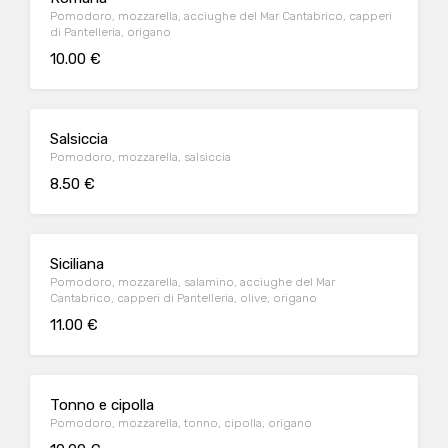
Pomodoro, mozzarella, acciughe del Mar Cantabrico, capperi
di Pantelleria, origano
10.00 €
Salsiccia
Pomodoro, mozzarella, salsiccia
8.50 €
Siciliana
Pomodoro, mozzarella, salamino, acciughe del Mar
Cantabrico, capperi di Pantelleria, olive, origano
11.00 €
Tonno e cipolla
Pomodoro, mozzarella, tonno, cipolla, origano