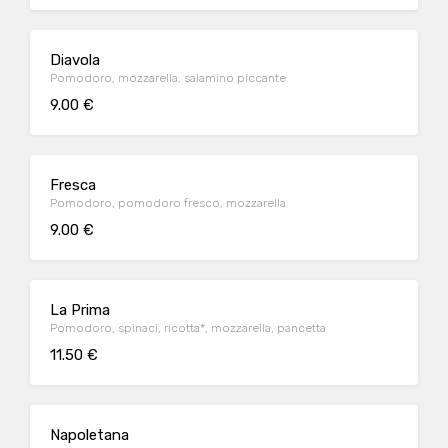
Diavola
Pomodoro, mozzarella, salamino piccante
9.00 €
Fresca
Pomodoro, pomodoro fresco, mozzarella
9.00 €
La Prima
Pomodoro, spinaci, ricotta*, mozzarella, pancetta
11.50 €
Napoletana