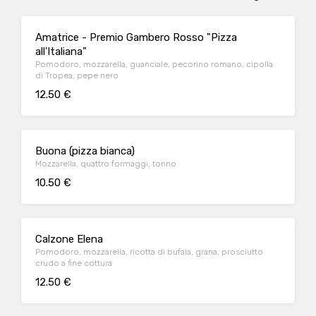
Amatrice - Premio Gambero Rosso "Pizza
all'Italiana"
Pomodoro, mozzarella, guanciale, pecorino romano, cipolla
di Tropea, pepe nero
12.50 €
Buona (pizza bianca)
Mozzarella, quattro formaggi, tonno
10.50 €
Calzone Elena
Pomodoro, mozzarella, ricotta di bufala, grana, prosciutto
crudo a fine cottura
12.50 €