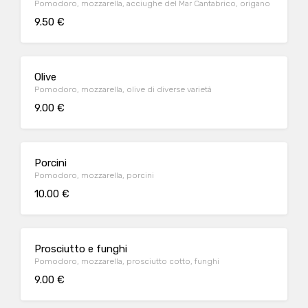
Pomodoro, mozzarella, acciughe del Mar Cantabrico, origano
9.50 €
Olive
Pomodoro, mozzarella, olive di diverse varietà
9.00 €
Porcini
Pomodoro, mozzarella, porcini
10.00 €
Prosciutto e funghi
Pomodoro, mozzarella, prosciutto cotto, funghi
9.00 €