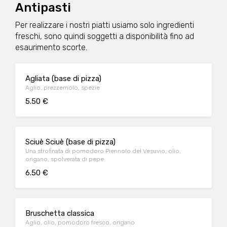
Antipasti
Per realizzare i nostri piatti usiamo solo ingredienti
freschi, sono quindi soggetti a disponibilità fino ad
esaurimento scorte.
Agliata (base di pizza)
Aglio, prezzemolo, spezie
5.50 €
Sciuè Sciuè (base di pizza)
Una strofinata di pomodoro Piennolo del Vesuvio, olio,
origano, spolverata di pepe
6.50 €
Bruschetta classica
Aglio, olio, pomodoro fresco, origano