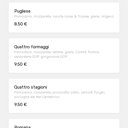
Pugliese
Pomodoro, mozzarella, cipolla rossa di Tropea, grana, origano
8.50 €
Quattro formaggi
Pomodoro, mozzarella, latteria, grana, Comté, fontina
valdostana DOP, gorgonzola DOP
9.50 €
Quattro stagioni
Pomodoro, mozzarella, prosciutto cotto, carciofi, funghi,
acciughe del Mar Cantabrico
9.50 €
Romana