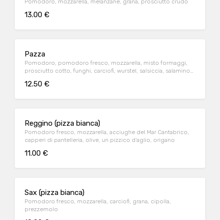
Pomodoro, mozzarella, melanzane, grana, prosciutto crudo
13.00 €
Pazza
Pomodoro, pomodoro fresco, mozzarella, misto formaggi,
prosciutto cotto, funghi, carciofi, wurstel, salsiccia, salamino
piccante, cipolla, olive
12.50 €
Reggino (pizza bianca)
Pomodoro fresco, mozzarella, acciughe del Mar Cantabrico,
capperi di pantelleria, olive, un pizzico d'aglio, origano
11.00 €
Sax (pizza bianca)
Pomodoro fresco, mozzarella, carciofi, grana, cipolla,
prezzemolo