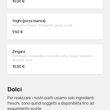
10.00 €
Yoghi (pizza bianca)
Pomodoro fresco, mozzarella, grana, rucola
9.50 €
Zingara
Pomodoro, mozzarella, prosciutto cotto, funghi, peperoni,
salsiccia, uovo
10.50 €
Dolci
Per realizzare i nostri piatti usiamo solo ingredienti
freschi, sono quindi soggetti a disponibilità fino ad
esaurimento scorte.