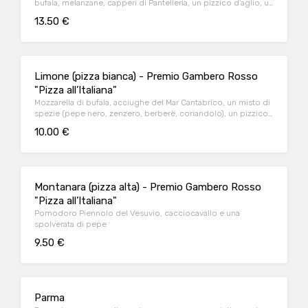
bufala, melanzane, capperi di Pantelleria, un pizzico d'aglio, un
accenno di peperoncino, origano
13.50 €
Limone (pizza bianca) - Premio Gambero Rosso
"Pizza all’Italiana"
Mozzarella di bufala, acciughe del Mar Cantabrico, un misto di
spezie (pepe nero, zenzero, berberè, coriandolo), un pizzico
d'aglio, gocce di limone a fine cottura
10.00 €
Montanara (pizza alta) - Premio Gambero Rosso
"Pizza all’Italiana"
Pomodoro Piennolo del Vesuvio, cacciocavallo e una
spolverata di pepe
9.50 €
Parma