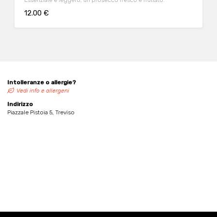
Essenziale e leggero, un prosecco fresco e fruttato.
12.00 €
Intolleranze o allergie?
Vedi info e allergeni
Indirizzo
Piazzale Pistoia 5, Treviso