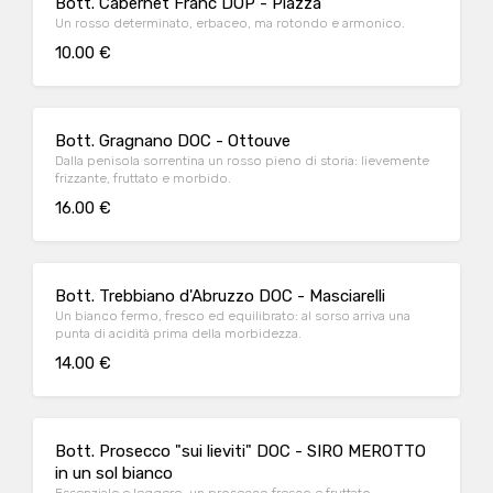
Bott. Cabernet Franc DOP - Piazza
Un rosso determinato, erbaceo, ma rotondo e armonico.
10.00 €
Bott. Gragnano DOC - Ottouve
Dalla penisola sorrentina un rosso pieno di storia: lievemente
frizzante, fruttato e morbido.
16.00 €
Bott. Trebbiano d'Abruzzo DOC - Masciarelli
Un bianco fermo, fresco ed equilibrato: al sorso arriva una
punta di acidità prima della morbidezza.
14.00 €
Bott. Prosecco "sui lieviti" DOC - SIRO MEROTTO
in un sol bianco