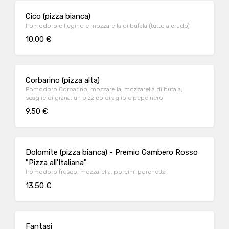
Cico (pizza bianca)
Pomodoro ciliegino e mozzarella di bufala (tutto a crudo)
10.00 €
Corbarino (pizza alta)
Pomodoro Corbarino, mozzarella, mozzarella di bufala,
scaglie di grana, un pizzico di aglio e pepe nero
9.50 €
Dolomite (pizza bianca) - Premio Gambero Rosso
"Pizza all'Italiana"
Pomodoro fresco, mozzarella, porcini, porchetta
13.50 €
Fantasi