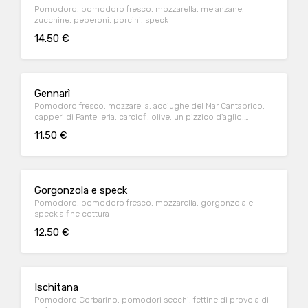
Pomodoro, pomodoro fresco, mozzarella, melanzane,
zucchine, peperoni, porcini, speck
14.50 €
Gennarì
Pomodoro fresco, mozzarella, acciughe del Mar Cantabrico,
capperi di Pantelleria, carciofi, olive, un pizzico d'aglio,
prezzemolo
11.50 €
Gorgonzola e speck
Pomodoro, pomodoro fresco, mozzarella, gorgonzola e
speck a fine cottura
12.50 €
Ischitana
Pomodoro Corbarino, pomodori secchi, fettine di provola di