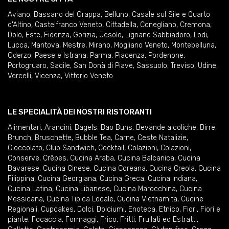
Aviano
,
Bassano del Grappa
,
Belluno
,
Casale sul Sile e Quarto
d'Altino
,
Castelfranco Veneto
,
Cittadella
,
Conegliano
,
Cremona
,
Dolo
,
Este
,
Fidenza
,
Gorizia
,
Jesolo
,
Lignano Sabbiadoro
,
Lodi
,
Lucca
,
Mantova
,
Mestre
,
Mirano
,
Mogliano Veneto
,
Montebelluna
,
Oderzo
,
Paese e Istrana
,
Parma
,
Piacenza
,
Pordenone
,
Portogruaro
,
Sacile
,
San Donà di Piave
,
Sassuolo
,
Treviso
,
Udine
,
Vercelli
,
Vicenza
,
Vittorio Veneto
LE SPECIALITÀ DEI NOSTRI RISTORANTI
Alimentari
,
Arancini
,
Bagels
,
Bao Buns
,
Bevande alcoliche
,
Birre
,
Brunch
,
Bruschette
,
Bubble Tea
,
Carne
,
Ceste Natalizie
,
Cioccolato
,
Club Sandwich
,
Cocktail
,
Colazioni
,
Colazioni
,
Conserve
,
Crêpes
,
Cucina Araba
,
Cucina Balcanica
,
Cucina
Bavarese
,
Cucina Cinese
,
Cucina Coreana
,
Cucina Creola
,
Cucina
Filippina
,
Cucina Georgiana
,
Cucina Greca
,
Cucina Indiana
,
Cucina Latina
,
Cucina Libanese
,
Cucina Marocchina
,
Cucina
Messicana
,
Cucina Tipica Locale
,
Cucina Vietnamita
,
Cucine
Regionali
,
Cupcakes
,
Dolci
,
Dolciumi
,
Enoteca
,
Etnico
,
Fiori
,
Fiori e
piante
,
Focaccia
,
Formaggi
,
Frico
,
Fritti
,
Frullati ed Estratti
,