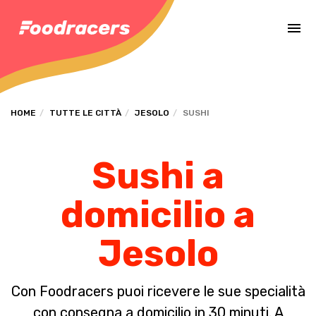
Completa il pagamento dell'ordine in [missing %{deadline} value].
HOME
TUTTE LE CITTÀ
JESOLO
SUSHI
Sushi a
domicilio a
Jesolo
Con Foodracers puoi ricevere le sue specialità
con consegna a domicilio in 30 minuti. A