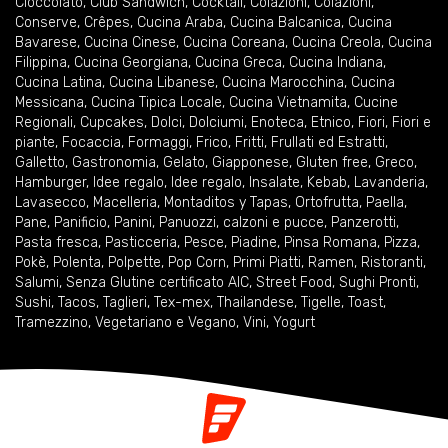
Cioccolato
,
Club Sandwich
,
Cocktail
,
Colazioni
,
Colazioni
,
Conserve
,
Crêpes
,
Cucina Araba
,
Cucina Balcanica
,
Cucina
Bavarese
,
Cucina Cinese
,
Cucina Coreana
,
Cucina Creola
,
Cucina
Filippina
,
Cucina Georgiana
,
Cucina Greca
,
Cucina Indiana
,
Cucina Latina
,
Cucina Libanese
,
Cucina Marocchina
,
Cucina
Messicana
,
Cucina Tipica Locale
,
Cucina Vietnamita
,
Cucine
Regionali
,
Cupcakes
,
Dolci
,
Dolciumi
,
Enoteca
,
Etnico
,
Fiori
,
Fiori e
piante
,
Focaccia
,
Formaggi
,
Frico
,
Fritti
,
Frullati ed Estratti
,
Galletto
,
Gastronomia
,
Gelato
,
Giapponese
,
Gluten free
,
Greco
,
Hamburger
,
Idee regalo
,
Idee regalo
,
Insalate
,
Kebab
,
Lavanderia
,
Lavasecco
,
Macelleria
,
Montaditos y Tapas
,
Ortofrutta
,
Paella
,
Pane
,
Panificio
,
Panini
,
Panuozzi, calzoni e pucce
,
Panzerotti
,
Pasta fresca
,
Pasticceria
,
Pesce
,
Piadine
,
Pinsa Romana
,
Pizza
,
Pokè
,
Polenta
,
Polpette
,
Pop Corn
,
Primi Piatti
,
Ramen
,
Ristoranti
,
Salumi
,
Senza Glutine certificato AIC
,
Street Food
,
Sughi Pronti
,
Sushi
,
Tacos
,
Taglieri
,
Tex-mex
,
Thailandese
,
Tigelle
,
Toast
,
Tramezzino
,
Vegetariano e Vegano
,
Vini
,
Yogurt