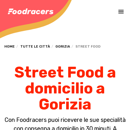
Completa il pagamento dell'ordine in [missing %{deadline} value].
HOME
TUTTE LE CITTÀ
GORIZIA
STREET FOOD
Street Food a
domicilio a
Gorizia
Con Foodracers puoi ricevere le sue specialità
con consegna a domicilio in 30 minuti. A