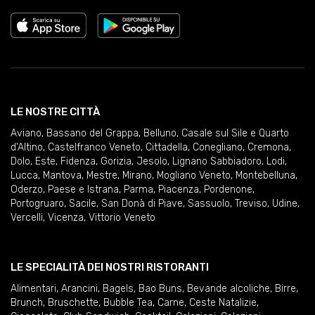
LE NOSTRE CITTÀ
Aviano
,
Bassano del Grappa
,
Belluno
,
Casale sul Sile e Quarto
d'Altino
,
Castelfranco Veneto
,
Cittadella
,
Conegliano
,
Cremona
,
Dolo
,
Este
,
Fidenza
,
Gorizia
,
Jesolo
,
Lignano Sabbiadoro
,
Lodi
,
Lucca
,
Mantova
,
Mestre
,
Mirano
,
Mogliano Veneto
,
Montebelluna
,
Oderzo
,
Paese e Istrana
,
Parma
,
Piacenza
,
Pordenone
,
Portogruaro
,
Sacile
,
San Donà di Piave
,
Sassuolo
,
Treviso
,
Udine
,
Vercelli
,
Vicenza
,
Vittorio Veneto
LE SPECIALITÀ DEI NOSTRI RISTORANTI
Alimentari
,
Arancini
,
Bagels
,
Bao Buns
,
Bevande alcoliche
,
Birre
,
Brunch
,
Bruschette
,
Bubble Tea
,
Carne
,
Ceste Natalizie
,