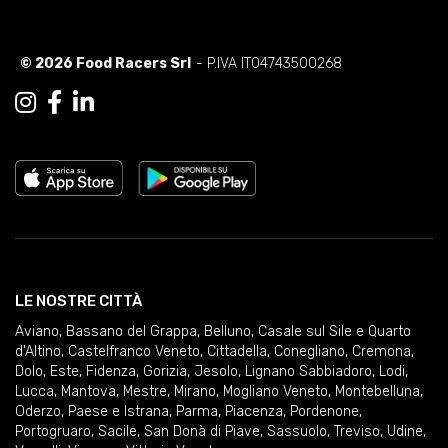
© 2026 Food Racers Srl
- P.IVA IT04743500268
LE NOSTRE CITTÀ
Aviano
,
Bassano del Grappa
,
Belluno
,
Casale sul Sile e Quarto
d'Altino
,
Castelfranco Veneto
,
Cittadella
,
Conegliano
,
Cremona
,
Dolo
,
Este
,
Fidenza
,
Gorizia
,
Jesolo
,
Lignano Sabbiadoro
,
Lodi
,
Lucca
,
Mantova
,
Mestre
,
Mirano
,
Mogliano Veneto
,
Montebelluna
,
Oderzo
,
Paese e Istrana
,
Parma
,
Piacenza
,
Pordenone
,
Portogruaro
,
Sacile
,
San Donà di Piave
,
Sassuolo
,
Treviso
,
Udine
,