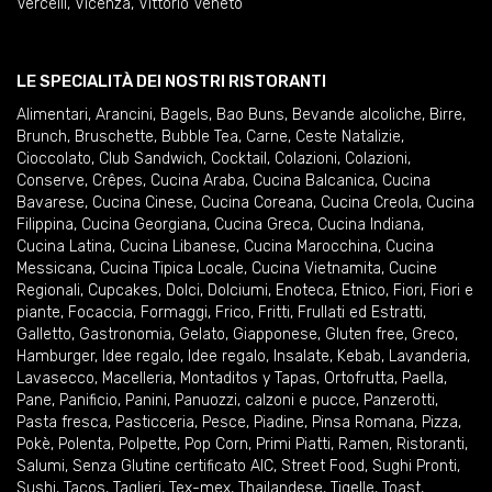
Vercelli
,
Vicenza
,
Vittorio Veneto
LE SPECIALITÀ DEI NOSTRI RISTORANTI
Alimentari
,
Arancini
,
Bagels
,
Bao Buns
,
Bevande alcoliche
,
Birre
,
Brunch
,
Bruschette
,
Bubble Tea
,
Carne
,
Ceste Natalizie
,
Cioccolato
,
Club Sandwich
,
Cocktail
,
Colazioni
,
Colazioni
,
Conserve
,
Crêpes
,
Cucina Araba
,
Cucina Balcanica
,
Cucina
Bavarese
,
Cucina Cinese
,
Cucina Coreana
,
Cucina Creola
,
Cucina
Filippina
,
Cucina Georgiana
,
Cucina Greca
,
Cucina Indiana
,
Cucina Latina
,
Cucina Libanese
,
Cucina Marocchina
,
Cucina
Messicana
,
Cucina Tipica Locale
,
Cucina Vietnamita
,
Cucine
Regionali
,
Cupcakes
,
Dolci
,
Dolciumi
,
Enoteca
,
Etnico
,
Fiori
,
Fiori e
piante
,
Focaccia
,
Formaggi
,
Frico
,
Fritti
,
Frullati ed Estratti
,
Galletto
,
Gastronomia
,
Gelato
,
Giapponese
,
Gluten free
,
Greco
,
Hamburger
,
Idee regalo
,
Idee regalo
,
Insalate
,
Kebab
,
Lavanderia
,
Lavasecco
,
Macelleria
,
Montaditos y Tapas
,
Ortofrutta
,
Paella
,
Pane
,
Panificio
,
Panini
,
Panuozzi, calzoni e pucce
,
Panzerotti
,
Pasta fresca
,
Pasticceria
,
Pesce
,
Piadine
,
Pinsa Romana
,
Pizza
,
Pokè
,
Polenta
,
Polpette
,
Pop Corn
,
Primi Piatti
,
Ramen
,
Ristoranti
,
Salumi
,
Senza Glutine certificato AIC
,
Street Food
,
Sughi Pronti
,
Sushi
,
Tacos
,
Taglieri
,
Tex-mex
,
Thailandese
,
Tigelle
,
Toast
,