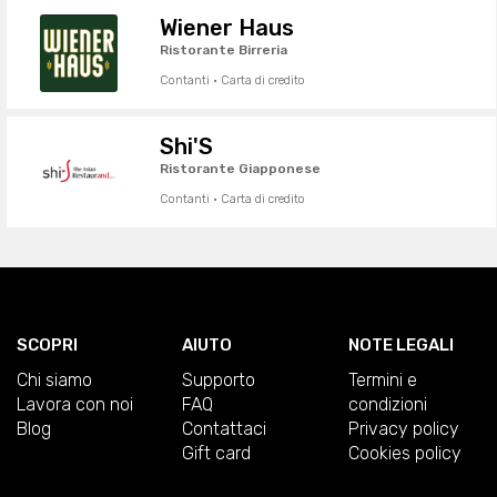
Wiener Haus
Ristorante Birreria
Contanti · Carta di credito
Shi'S
Ristorante Giapponese
Contanti · Carta di credito
SCOPRI
AIUTO
NOTE LEGALI
Chi siamo
Supporto
Termini e
Lavora con noi
FAQ
condizioni
Blog
Contattaci
Privacy policy
Gift card
Cookies policy