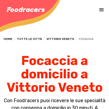
Completa il pagamento dell'ordine in [missing %{deadline} value].
HOME
TUTTE LE CITTÀ
VITTORIO VENETO
FOCACCIA
Focaccia a
domicilio a
Vittorio Veneto
Con Foodracers puoi ricevere le sue specialità
con consegna a domicilio in 30 minuti. A