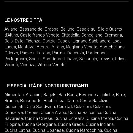
LE NOSTRE CITTÀ
Aviano
,
Bassano del Grappa
,
Belluno
,
Casale sul Sile e Quarto
d'Altino
,
Castelfranco Veneto
,
Cittadella
,
Conegliano
,
Cremona
,
Dolo
,
Este
,
Fidenza
,
Gorizia
,
Jesolo
,
Lignano Sabbiadoro
,
Lodi
,
Lucca
,
Mantova
,
Mestre
,
Mirano
,
Mogliano Veneto
,
Montebelluna
,
Oderzo
,
Paese e Istrana
,
Parma
,
Piacenza
,
Pordenone
,
Portogruaro
,
Sacile
,
San Donà di Piave
,
Sassuolo
,
Treviso
,
Udine
,
Vercelli
,
Vicenza
,
Vittorio Veneto
LE SPECIALITÀ DEI NOSTRI RISTORANTI
Alimentari
,
Arancini
,
Bagels
,
Bao Buns
,
Bevande alcoliche
,
Birre
,
Brunch
,
Bruschette
,
Bubble Tea
,
Carne
,
Ceste Natalizie
,
Cioccolato
,
Club Sandwich
,
Cocktail
,
Colazioni
,
Colazioni
,
Conserve
,
Crêpes
,
Cucina Araba
,
Cucina Balcanica
,
Cucina
Bavarese
,
Cucina Cinese
,
Cucina Coreana
,
Cucina Creola
,
Cucina
Filippina
,
Cucina Georgiana
,
Cucina Greca
,
Cucina Indiana
,
Cucina Latina
,
Cucina Libanese
,
Cucina Marocchina
,
Cucina