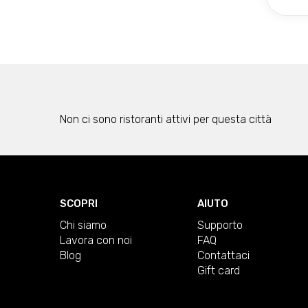
Non ci sono ristoranti attivi per questa città
SCOPRI
AIUTO
Chi siamo
Supporto
Lavora con noi
FAQ
Blog
Contattaci
Gift card