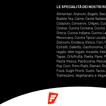
LE SPECIALITÀ DEI NOSTRI 
Alimentari
,
Arancini
,
Bagels
,
Bao
Bubble Tea
,
Carne
,
Ceste Nataliz
Colazioni
,
Conserve
,
Crêpes
,
Cuc
Cinese
,
Cucina Coreana
,
Cucina 
Greca
,
Cucina Indiana
,
Cucina La
Messicana
,
Cucina Tipica Locale
Dolciumi
,
Enoteca
,
Etnico
,
Fiori
,
F
Estratti
,
Galletto
,
Gastronomia
,
G
regalo
,
Idee regalo
,
Insalate
,
Keb
Tapas
,
Ortofrutta
,
Paella
,
Pane
,
P
Pasta fresca
,
Pasticceria
,
Pesce
Pop Corn
,
Primi Piatti
,
Ramen
,
Ri
Food
,
Sughi Pronti
,
Sushi
,
Tacos
Tramezzino
,
Vegetariano e Vega