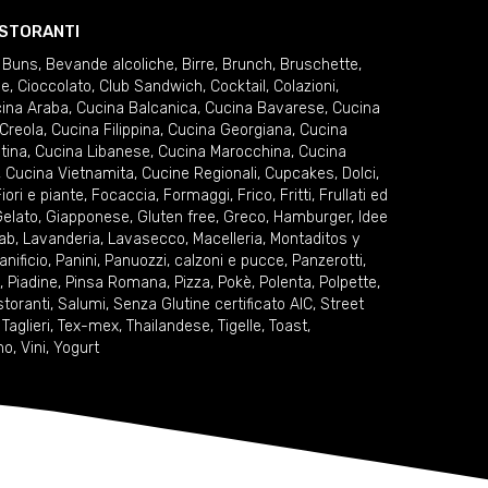
RISTORANTI
 Buns
,
Bevande alcoliche
,
Birre
,
Brunch
,
Bruschette
,
ie
,
Cioccolato
,
Club Sandwich
,
Cocktail
,
Colazioni
,
ina Araba
,
Cucina Balcanica
,
Cucina Bavarese
,
Cucina
Creola
,
Cucina Filippina
,
Cucina Georgiana
,
Cucina
tina
,
Cucina Libanese
,
Cucina Marocchina
,
Cucina
,
Cucina Vietnamita
,
Cucine Regionali
,
Cupcakes
,
Dolci
,
iori e piante
,
Focaccia
,
Formaggi
,
Frico
,
Fritti
,
Frullati ed
elato
,
Giapponese
,
Gluten free
,
Greco
,
Hamburger
,
Idee
ab
,
Lavanderia
,
Lavasecco
,
Macelleria
,
Montaditos y
anificio
,
Panini
,
Panuozzi, calzoni e pucce
,
Panzerotti
,
,
Piadine
,
Pinsa Romana
,
Pizza
,
Pokè
,
Polenta
,
Polpette
,
storanti
,
Salumi
,
Senza Glutine certificato AIC
,
Street
,
Taglieri
,
Tex-mex
,
Thailandese
,
Tigelle
,
Toast
,
no
,
Vini
,
Yogurt