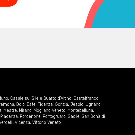
lluno
,
Casale sul Sile e Quarto d'Altino
,
Castelfranco
remona
,
Dolo
,
Este
,
Fidenza
,
Gorizia
,
Jesolo
,
Lignano
a
,
Mestre
,
Mirano
,
Mogliano Veneto
,
Montebelluna
,
,
Piacenza
,
Pordenone
,
Portogruaro
,
Sacile
,
San Donà di
Vercelli
,
Vicenza
,
Vittorio Veneto