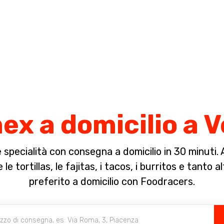
Completa il pagamento dell'ordine in [missing %{deadline} value].
x a domicilio a V
specialità con consegna a domicilio in 30 minuti. A 
e tortillas, le fajitas, i tacos, i burritos e tanto a
preferito a domicilio con Foodracers.