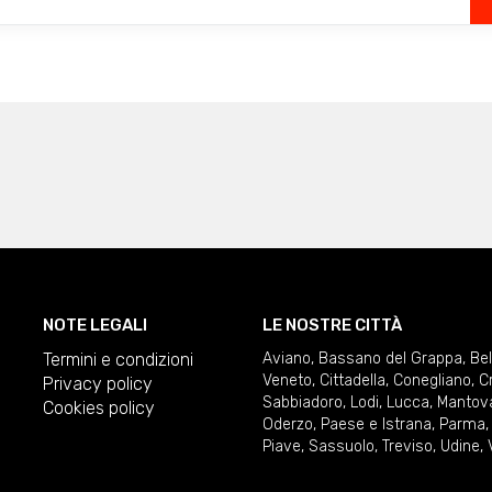
NOTE LEGALI
LE NOSTRE CITTÀ
Termini e condizioni
Aviano
,
Bassano del Grappa
,
Be
Veneto
,
Cittadella
,
Conegliano
,
C
Privacy policy
Sabbiadoro
,
Lodi
,
Lucca
,
Mantov
Cookies policy
Oderzo
,
Paese e Istrana
,
Parma
Piave
,
Sassuolo
,
Treviso
,
Udine
,