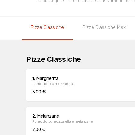
La consegna sarà effettuata esclusivamente dal loca
Pizze Classiche
Pizze Classiche Maxi
Pizze Classiche
1. Margherita
Pomodoro e mozzarella
5.00 €
2. Melanzane
Pomodoro, mozzarella e melanzane
7.00 €