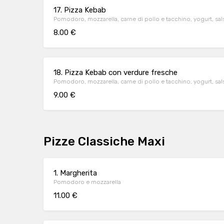
17. Pizza Kebab
Pomodoro, mozzarella, carne di pollo e tacchino, yogurt, sal
8.00 €
18. Pizza Kebab con verdure fresche
Pomodoro, mozzarella, carne di pollo e tacchino, yogurt, sal
9.00 €
Pizze Classiche Maxi
1. Margherita
Pomodoro e mozzarella
11.00 €