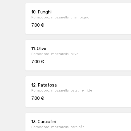
10. Funghi
Pomodoro, mozzarella, champignon
7.00 €
11. Olive
Pomodoro, mozzarella, olive
7.00 €
12. Patatosa
Pomodoro, mozzarella, patatine fritte
7.00 €
13. Carciofini
Pomodoro, mozzarella, carciofini