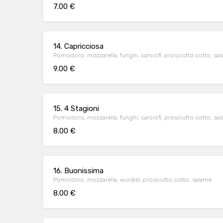
7.00 €
14. Capricciosa
Pomodoro, mozzarella, funghi, carciofi, prosciutto cotto, sal
9.00 €
15. 4 Stagioni
Pomodoro, mozzarella, funghi, carciofi, prosciutto cotto, sa
8.00 €
16. Buonissima
Pomodoro, mozzarella, wurstel, prosciutto cotto, salame
8.00 €