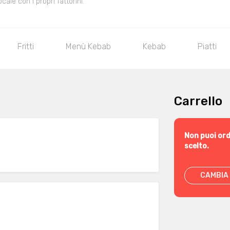
le con i propri fattorini.
Fritti
Menù Kebab
Kebab
Piatti
Carrello
Non puoi ord
scelto.
CAMBIA 