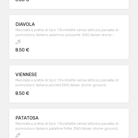
DIAVOLA
Macinata a pietra di tipo 1,fiordilatte senza lattosio,passata di
pomodoro italiano,salamino piccante. ENG:Italian stone-
ground flour,lactose-free italian milk mozzarella,italian
tomatoes souce.
8.50 €
VIENNESE
Macinata a pietra di tipo 1,fiordilatte senza lattosio,passata di
pomodoro italiano,würstel ENG:Italian stone-ground
flour,lactose-free italian milk mozzarella,italian tomatoes
8.50 €
source,hot dog
PATATOSA
Macinata a pietra di tipo 1,fiordilatte senza lattosio,passata di
pomodoro italiano,patatine fritte. ENG:Italian stone-ground
flour,lactose-free italian milk mozzarella,italian tomatoes