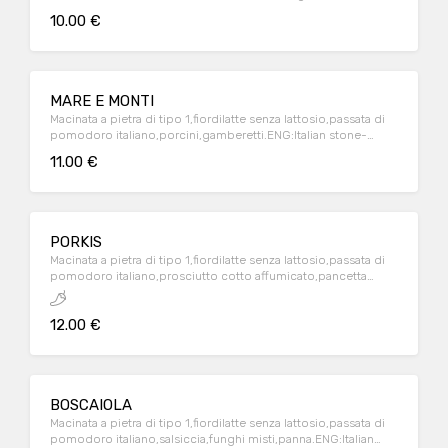
stone-ground flour,lactose-free italian milk mozzarella,italian
10.00 €
tomatoes source ,red chicory,porchetta(roasted pork)
MARE E MONTI
Macinata a pietra di tipo 1,fiordilatte senza lattosio,passata di
pomodoro italiano,porcini,gamberetti.ENG:Italian stone-
ground flour,lactose-free italian milk mozzarella,italian
11.00 €
tomatoes source,porcini mushrooms,shrimps
PORKIS
Macinata a pietra di tipo 1,fiordilatte senza lattosio,passata di
pomodoro italiano,prosciutto cotto affumicato,pancetta
stufata,salamino piccante,salsiccia nostrana,würstel.ENG:Italian
stone-ground flour,lactose-free italian milk mozzarella,italian
12.00 €
tomatoes souce ,smocked baked
ham,bacon,pepperoni,sausage,hot dog
BOSCAIOLA
Macinata a pietra di tipo 1,fiordilatte senza lattosio,passata di
pomodoro italiano,salsiccia,funghi misti,panna.ENG:Italian