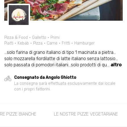
Pizza & Food
Galletto
Primi
Piatti
Kebab
Pizza
Carne
Fritti
Hamburger
...solo farina di grano italiano di tipo 1 macinata a pietra...
solo mozzarella fiordilatte di latte italiano senza lattosio...
solo passata di pomodori italiani...solo prodotti di qu
...
altro
Consegnato da Angolo Ghiotto
La consegna sarà effettuata esclusivamente dal locale
con i propri fattorini.
RE PIZZE BIANCHE
LE NOSTRE PIZZE VEGETARIANE