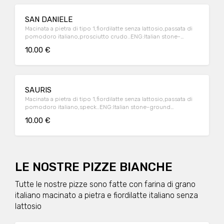
SAN DANIELE
Macinata a pietra di tipo 1,fiordilatte senza lattosio,passata di
pomodoro italiano,prosciutto crudo..ENG:Italian stone-
ground flour,lactose-free italian milk mozzarella,italian
10.00 €
tomatoes source,raw ham
SAURIS
Macinata a pietra di tipo 1,fiordilatte senza lattosio,passata di
pomodoro italiano,speck..ENG:Italian stone-ground
flour,lactose-free italian milk mozzarella,italian tomatoes
10.00 €
source,speck
LE NOSTRE PIZZE BIANCHE
Tutte le nostre pizze sono fatte con farina di grano
italiano macinato a pietra e fiordilatte italiano senza
lattosio