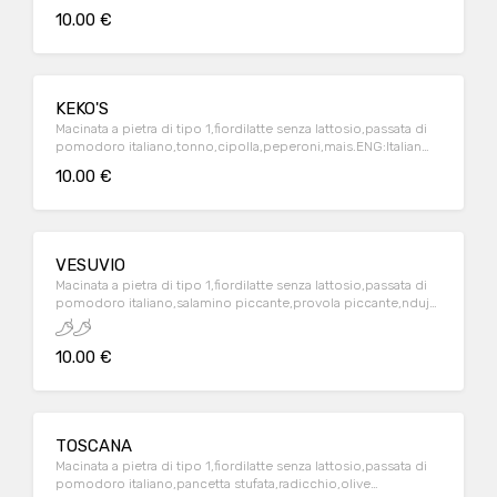
stone-ground flour,lactose-free italian milk mozzarella,italian
10.00 €
tomatoes source ,sausages,mixed mushrooms,coocking
cream
KEKO'S
Macinata a pietra di tipo 1,fiordilatte senza lattosio,passata di
pomodoro italiano,tonno,cipolla,peperoni,mais.ENG:Italian
stone-ground flour,lactose-free italian milk mozzarella,italian
10.00 €
tomatoes source ,tuna,onion,bell peppers,corn
VESUVIO
Macinata a pietra di tipo 1,fiordilatte senza lattosio,passata di
pomodoro italiano,salamino piccante,provola piccante,nduja
calabra,peperoncino.ENG:Italian stone-ground flour,lactose-
free italian milk mozzarella,italian tomatoes souce
10.00 €
,pepperoni,nduja,spicey provola cheese,chilli
TOSCANA
Macinata a pietra di tipo 1,fiordilatte senza lattosio,passata di
pomodoro italiano,pancetta stufata,radicchio,olive