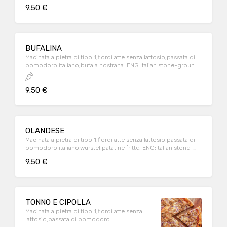
9.50 €
BUFALINA
Macinata a pietra di tipo 1,fiordilatte senza lattosio,passata di
pomodoro italiano,bufala nostrana. ENG:Italian stone-ground
flour,lactose-free italian milk mozzarella,italian tomatoes
source ,local buffalo mozzarella
9.50 €
OLANDESE
Macinata a pietra di tipo 1,fiordilatte senza lattosio,passata di
pomodoro italiano,wurstel,patatine fritte. ENG:Italian stone-
ground flour,lactose-free italian milk mozzarella,italian
9.50 €
tomatoes source ,hot dog,french fries
TONNO E CIPOLLA
Macinata a pietra di tipo 1,fiordilatte senza
lattosio,passata di pomodoro