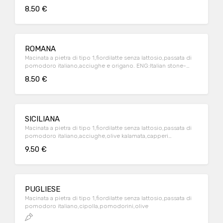
source ,french fries
8.50 €
ROMANA
Macinata a pietra di tipo 1,fiordilatte senza lattosio,passata di
pomodoro italiano,acciughe e origano. ENG:Italian stone-
ground flour,lactose-free italian milk mozzarella,italian
8.50 €
tomatoes source ,anchovies
SICILIANA
Macinata a pietra di tipo 1,fiordilatte senza lattosio,passata di
pomodoro italiano,acciughe,olive kalamata,capperi
ENG:Italian stone-ground flour,lactose-free italian milk
9.50 €
mozzarella,italian tomatoes source ,anchovies,olives
kalamata,capers
PUGLIESE
Macinata a pietra di tipo 1,fiordilatte senza lattosio,passata di
pomodoro italiano,cipolla,pomodorini,olive