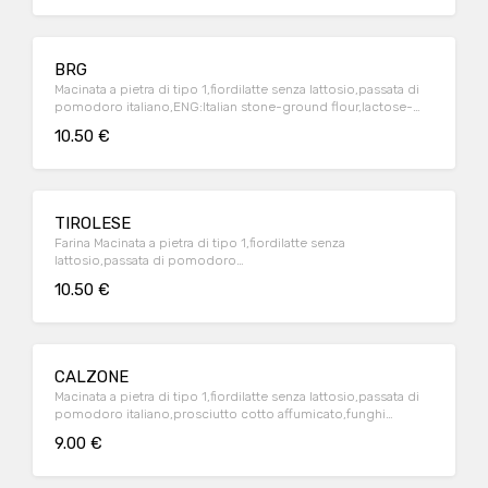
BRG
Macinata a pietra di tipo 1,fiordilatte senza lattosio,passata di
pomodoro italiano,ENG:Italian stone-ground flour,lactose-
free italian milk mozzarella,italian tomatoes
10.50 €
souce,bresaola,rucola,grana. bresaola,arugula,parmesan
cheese
TIROLESE
Farina Macinata a pietra di tipo 1,fiordilatte senza
lattosio,passata di pomodoro
italiano,panna,funghi,speck.ENG:Italian stone-ground
10.50 €
flour,lactose-free italian milk mozzarella,italian tomatoes
souce ,cooking cream,mushrooms,speck
CALZONE
Macinata a pietra di tipo 1,fiordilatte senza lattosio,passata di
pomodoro italiano,prosciutto cotto affumicato,funghi
champignones trifolati.ENG:Italian stone-ground
9.00 €
flour,lactose-free italian milk mozzarella,italian tomatoes
souce,smoked ham,champignon mushrooms,