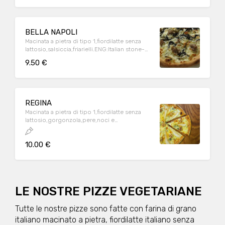
BELLA NAPOLI
Macinata a pietra di tipo 1,fiordilatte senza
lattosio,salsiccia,friarielli.ENG:Italian stone-
ground flour,lactose-free italian milk
9.50 €
mozzarella,sausage,turnip top
REGINA
Macinata a pietra di tipo 1,fiordilatte senza
lattosio,gorgonzola,pere,noci e
miele..ENG:Italian stone-ground
flour,lactose-free italian milk mozzarella,blue
10.00 €
cheese,pears,nuts,honey
LE NOSTRE PIZZE VEGETARIANE
Tutte le nostre pizze sono fatte con farina di grano
italiano macinato a pietra, fiordilatte italiano senza