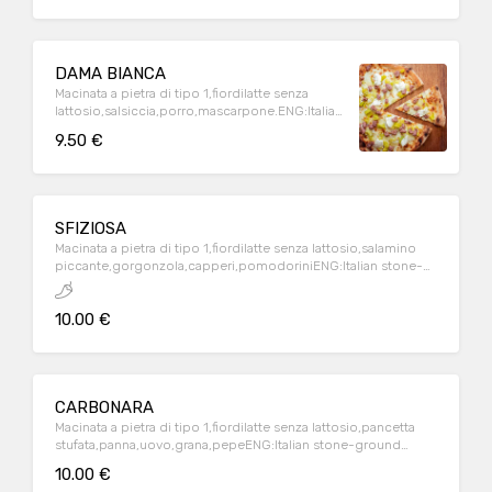
cheese
DAMA BIANCA
Macinata a pietra di tipo 1,fiordilatte senza
lattosio,salsiccia,porro,mascarpone.ENG:Italian
stone-ground flour,lactose-free italian milk
9.50 €
mozzarella,sausages,leek,mascarpone cheese
SFIZIOSA
Macinata a pietra di tipo 1,fiordilatte senza lattosio,salamino
piccante,gorgonzola,capperi,pomodoriniENG:Italian stone-
ground flour,lactose-free italian milk
mozzarella,pepperoni,blue cheese,capers,cherry tomatoes
10.00 €
CARBONARA
Macinata a pietra di tipo 1,fiordilatte senza lattosio,pancetta
stufata,panna,uovo,grana,pepeENG:Italian stone-ground
flour,lactose-free italian milk mozzarella,coocking
10.00 €
cream,eggs,bacon,parmesan cheese,peper