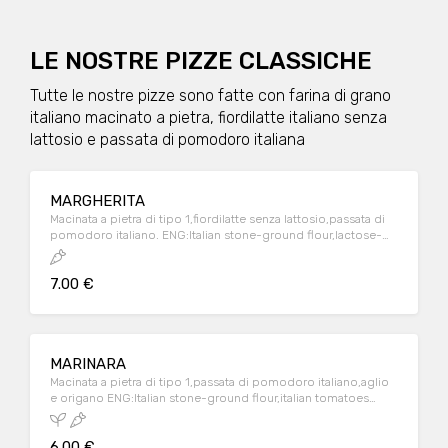
LE NOSTRE PIZZE CLASSICHE
Tutte le nostre pizze sono fatte con farina di grano
italiano macinato a pietra, fiordilatte italiano senza
lattosio e passata di pomodoro italiana
MARGHERITA
Macinata a pietra di tipo 1,fiordilatte senza lattosio,passata di
pomodoro italiano. ENG:Italian stone-ground flour,lactose-
free italian milk mozzarella,italian tomatoes souce
7.00 €
MARINARA
Macinata a pietra di tipo 1,passata di pomodoro italiano,aglio
e origano ENG:Italian stone-ground flour,italian tomatoes
souce
6.00 €