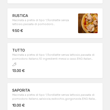
plants,parmesan cheese,raw ham
RUSTICA
Macinata a pietra di tipo 1,fiordilatte senza
lattosio,passata di pomodoro
italiano,porchetta trevisana,patate al
9.50 €
forno.ENG:Italian stone-ground
flour,lactose-free italian milk
mozzarella,italian tomatoes source
,porchetta,backed potatoes
TUTTO
Macinata a pietra di tipo 1,fiordilatte senza lattosio,passata di
pomodoro italiano,10 ingredienti messi a caso.ENG:Italian
stone-ground flour,lactose-free italian milk mozzarella,italian
tomatoes source ,10 random ingredients
13.00 €
SAPORITA
Macinata a pietra di tipo 1,fiordilatte senza lattosio,passata di
pomodoro italiano,salsiccia,radicchio,gorgonzola.ENG:Italian
stone-ground flour,lactose-free italian milk mozzarella,italian
10.00 €
tomatoes source ,sausage,red chicory,blue cheese