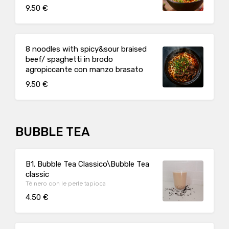
9.50 €
8 noodles with spicy&sour braised
beef/ spaghetti in brodo
agropiccante con manzo brasato
9.50 €
BUBBLE TEA
B1. Bubble Tea Classico\Bubble Tea
classic
Tè nero con le perle tapioca
4.50 €