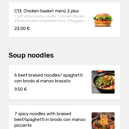
Korean spicy sauce/salsa Koreano piccante,
Garlic sauce/salsa aglio,
C13. Chicken basket menù 2 plus
1 soft drink/bibita a scelta. 1 chicken Burger,
3 fried chicken wing/alette fritto, 3 Nuggets, 3
fried crispy chicken/pollo fritto croccante, 3
22.00 €
chicken wings,1 patate fritte, 2 sauce/salsa a
scelta:Ketchup,
Maionese,Honeywasabe/Miele wasabi,
Korean spicy sauce/salsa Koreano piccante,
Garlic sauce/salsa aglio
Soup noodles
6 beef braised noodles/ spaghetti
con brodo al manzo brasato
9.50 €
7 spicy noodles with braised
beef/spaghetti in brodo con manzo
piccante