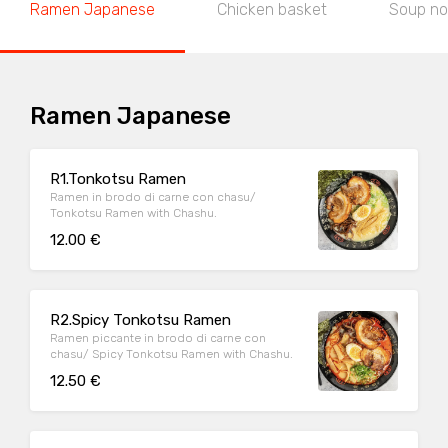
Ramen Japanese
Chicken basket
Soup no
Ramen Japanese
R1.Tonkotsu Ramen
Ramen in brodo di carne con chasu/
Tonkotsu Ramen with Chashu.
12.00 €
R2.Spicy Tonkotsu Ramen
Ramen piccante in brodo di carne con
chasu/ Spicy Tonkotsu Ramen with Chashu.
12.50 €