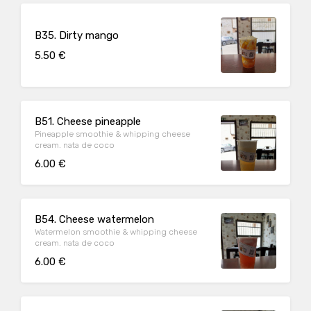
B35. Dirty mango
5.50 €
B51. Cheese pineapple
Pineapple smoothie & whipping cheese
cream. nata de coco
6.00 €
B54. Cheese watermelon
Watermelon smoothie & whipping cheese
cream. nata de coco
6.00 €