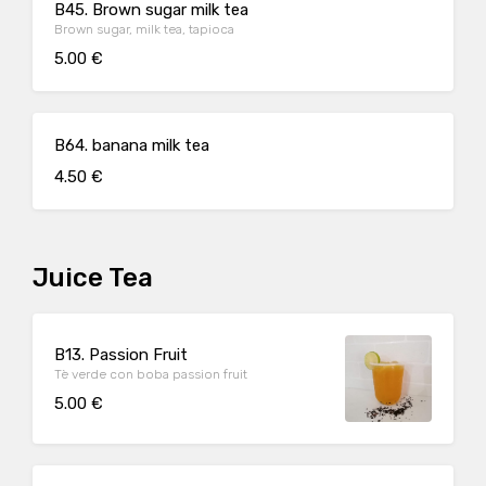
B45. Brown sugar milk tea
Brown sugar, milk tea, tapioca
5.00 €
B64. banana milk tea
4.50 €
Juice Tea
B13. Passion Fruit
Tè verde con boba passion fruit
5.00 €