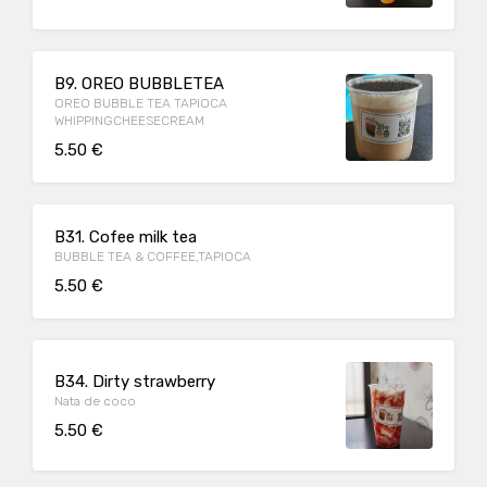
B9. OREO BUBBLETEA
OREO BUBBLE TEA TAPIOCA
WHIPPINGCHEESECREAM
5.50 €
B31. Cofee milk tea
BUBBLE TEA & COFFEE,TAPIOCA
5.50 €
B34. Dirty strawberry
Nata de coco
5.50 €