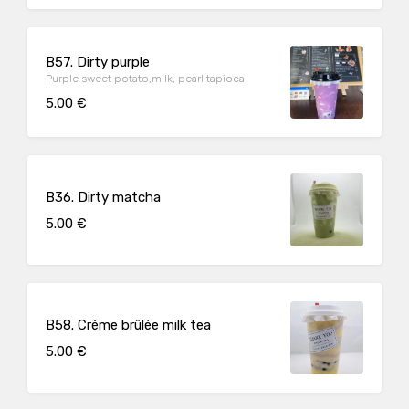
B57. Dirty purple
Purple sweet potato,milk, pearl tapioca
5.00 €
B36. Dirty matcha
5.00 €
B58. Crème brûlée milk tea
5.00 €