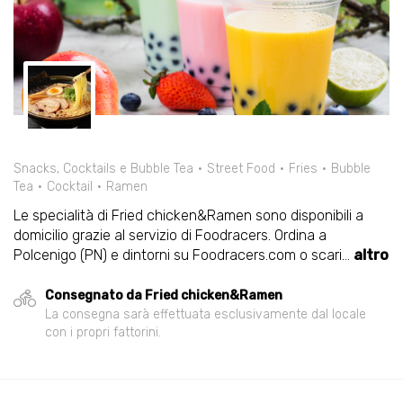
Snacks, Cocktails e Bubble Tea
Street Food
Fries
Bubble
Tea
Cocktail
Ramen
Le specialità di Fried chicken&Ramen sono disponibili a
domicilio grazie al servizio di Foodracers. Ordina a
Polcenigo (PN) e dintorni su Foodracers.com o scari
...
altro
Consegnato da Fried chicken&Ramen
La consegna sarà effettuata esclusivamente dal locale
con i propri fattorini.