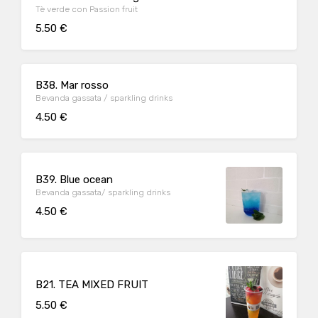
Tè verde con Passion fruit
5.50 €
B38. Mar rosso
Bevanda gassata / sparkling drinks
4.50 €
B39. Blue ocean
Bevanda gassata/ sparkling drinks
4.50 €
B21. TEA MIXED FRUIT
5.50 €