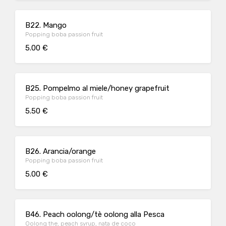
B22. Mango
Popping boba passion fruit
5.00 €
B25. Pompelmo al miele/honey grapefruit
Popping boba passion fruit
5.50 €
B26. Arancia/orange
Popping boba passion fruit
5.00 €
B46. Peach oolong/tè oolong alla Pesca
Oolong the, peach syrup, nata de coco