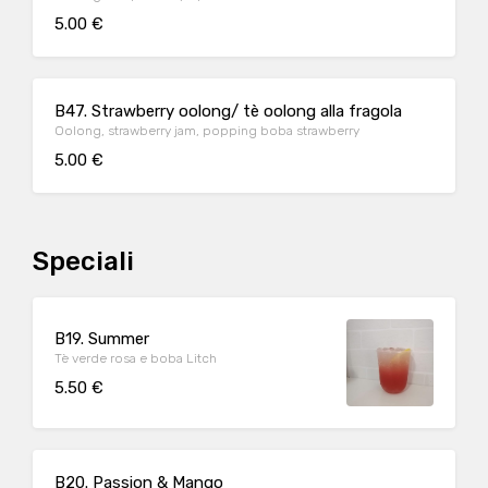
5.00 €
B47. Strawberry oolong/ tè oolong alla fragola
Oolong, strawberry jam, popping boba strawberry
5.00 €
Speciali
B19. Summer
Tè verde rosa e boba Litch
5.50 €
B20. Passion & Mango