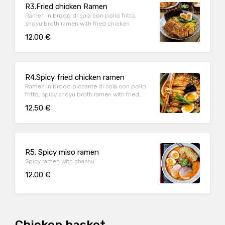
R3.Fried chicken Ramen
Ramen in brodo di soia con pollo fritto,
shoyu broth ramen with fried chicken
12.00 €
R4.Spicy fried chicken ramen
Ramen in brodo piccante di soia con pollo
fritto, spicy shoyu broth ramen with fried
chicken
12.50 €
R5. Spicy miso ramen
Spicy ramen with chashu
12.00 €