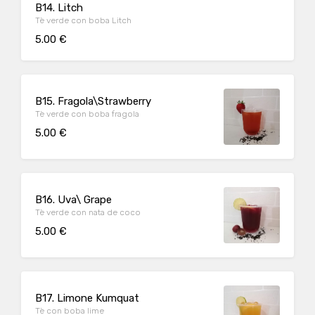
B14. Litch
Tè verde con boba Litch
5.00 €
B15. Fragola\Strawberry
Tè verde con boba fragola
5.00 €
B16. Uva\ Grape
Tè verde con nata de coco
5.00 €
B17. Limone Kumquat
Tè con boba lime