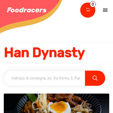
0
Han Dynasty