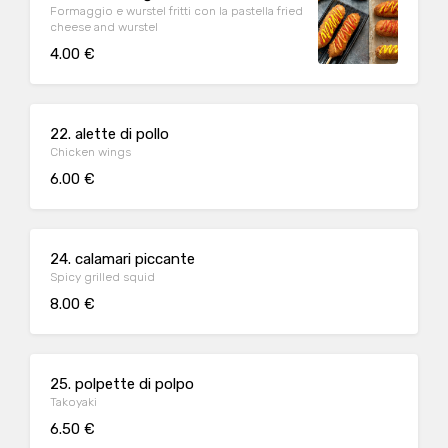
Formaggio e wurstel fritti con la pastella fried
cheese and wurstel
4.00 €
22. alette di pollo
Chicken wings
6.00 €
24. calamari piccante
Spicy grilled squid
8.00 €
25. polpette di polpo
Takoyaki
6.50 €