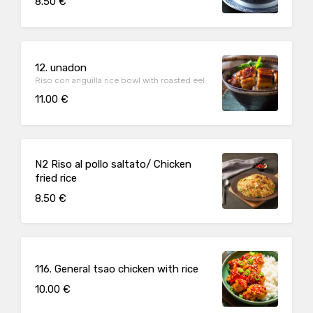
8.50 €
12. unadon
Riso con anguilla rice bowl with roasted eel
11.00 €
N2 Riso al pollo saltato/ Chicken
fried rice
8.50 €
116. General tsao chicken with rice
10.00 €