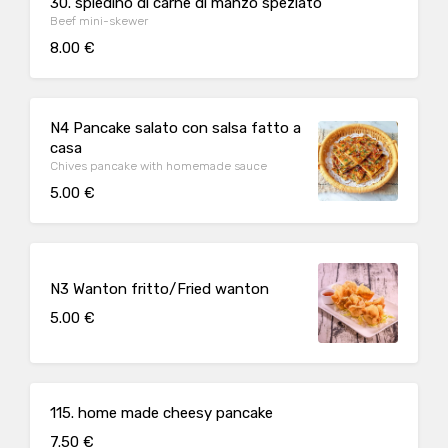
30. spiedino di carne di manzo speziato
Beef mini-skewer
8.00 €
N4 Pancake salato con salsa fatto a
casa
Chives pancake with homemade sauce
5.00 €
N3 Wanton fritto/Fried wanton
5.00 €
115. home made cheesy pancake
7.50 €