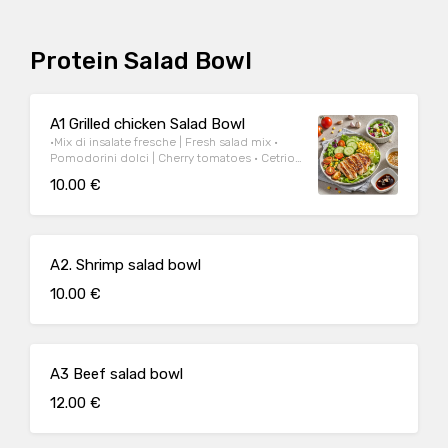
Protein Salad Bowl
A1 Grilled chicken Salad Bowl
·Mix di insalate fresche | Fresh salad mix •
Pomodorini dolci | Cherry tomatoes • Cetrioli
| cucumber • Mais dolce | Sweet corn • Carote
10.00 €
| carrots • Filetto di pollo grigliato | Grilled
chicken breast Home made dressing： Olio
d’oliva, aceto e miele | Olive oil, vinegar &
honey
A2. Shrimp salad bowl
10.00 €
A3 Beef salad bowl
12.00 €