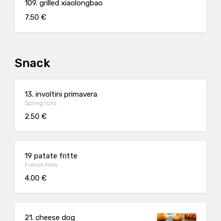
109. grilled xiaolongbao
7.50 €
Snack
13. involtini primavera
Spring rolls
2.50 €
19 patate fritte
French fries
4.00 €
21. cheese dog