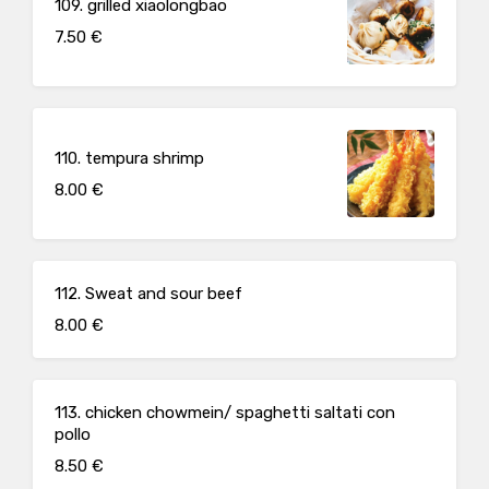
109. grilled xiaolongbao
7.50 €
110. tempura shrimp
8.00 €
112. Sweat and sour beef
8.00 €
113. chicken chowmein/ spaghetti saltati con
pollo
8.50 €