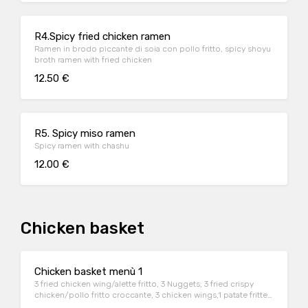
R4.Spicy fried chicken ramen
Ramen in brodo piccante di soia con pollo fritto, spicy shoyu
broth ramen with fried chicken
12.50 €
R5. Spicy miso ramen
Spicy ramen with chashu
12.00 €
Chicken basket
Chicken basket menù 1
3 fried chicken wing/alette fritto, 3 Nuggets, 3 fried crispy
chicken/pollo fritto croccante, 3 chicken wings,1 patate fritte,
2 sauce/salsa a scelta:Ketchup, Maionese,Honeywasabe/Miele