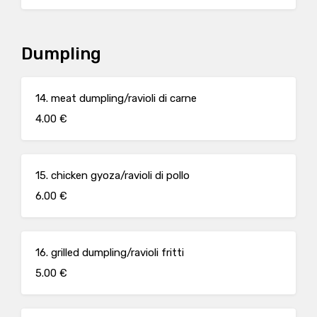
spicy sauce/salsa Koreano piccante, Garlic sauce/salsa aglio
Dumpling
14. meat dumpling/ravioli di carne
4.00 €
15. chicken gyoza/ravioli di pollo
6.00 €
16. grilled dumpling/ravioli fritti
5.00 €