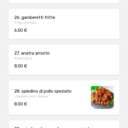
26. gamberetti fritte
Fried shrimps
6.50 €
27. anatra arrosto
Roast duck
8.00 €
28. spiedino di pollo speziato
checken mini-skewer
8.00 €