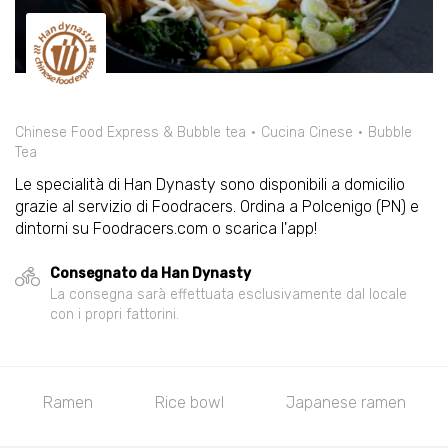
Chinese Food Express & Bubble tea
Cucina Cinese
Bubble
Tea
Le specialità di Han Dynasty sono disponibili a domicilio
grazie al servizio di Foodracers. Ordina a Polcenigo (PN) e
dintorni su Foodracers.com o scarica l'app!
Consegnato da Han Dynasty
La consegna sarà effettuata esclusivamente dal locale
con i propri fattorini.
oods
Rougamo
Zuppe/Soup
Spaghetti c