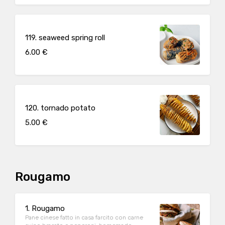
119. seaweed spring roll
6.00 €
120. tornado potato
5.00 €
Rougamo
1. Rougamo
Pane cinese fatto in casa farcito con carne