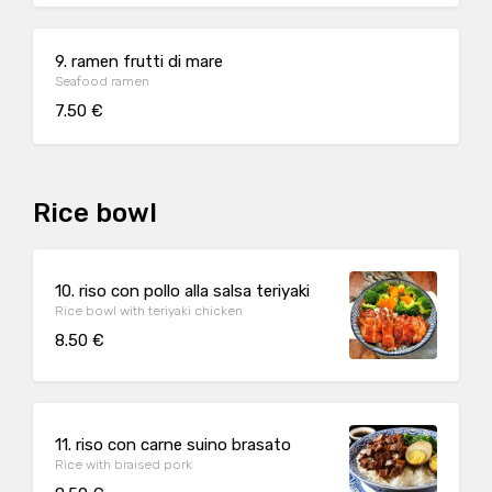
9. ramen frutti di mare
Seafood ramen
7.50 €
Rice bowl
10. riso con pollo alla salsa teriyaki
Rice bowl with teriyaki chicken
8.50 €
11. riso con carne suino brasato
Rice with braised pork