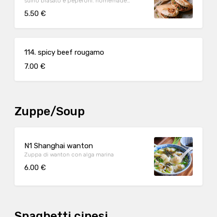
suino brasato e peperoni. homemade
chinese bread filled with brased pork and
5.50 €
bell pepper
114. spicy beef rougamo
7.00 €
Zuppe/Soup
N1 Shanghai wanton
Zuppa di wanton con alga marina
6.00 €
Spaghetti cinesi