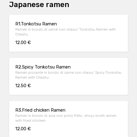
Japanese ramen
R1.Tonkotsu Ramen
Ramen in brodo di carne con chasu/ Tonkotsu Ramen with
Chashu.
12.00 €
R2.Spicy Tonkotsu Ramen
Ramen piccante in brodo di carne con chasu/ Spicy Tonkotsu
Ramen with Chashu.
12.50 €
R3.Fried chicken Ramen
Ramen in brodo di soia con pollo fritto, shoyu broth ramen
with fried chicken
12.00 €