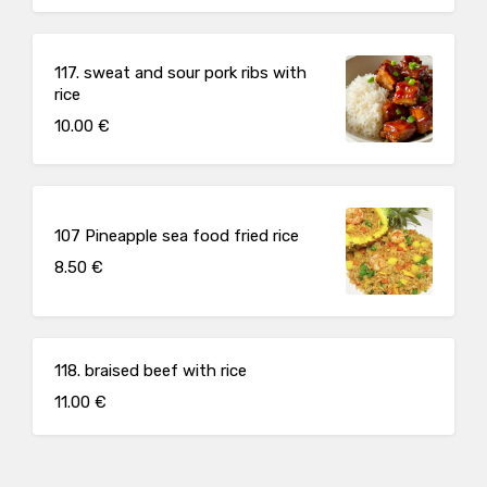
117. sweat and sour pork ribs with
rice
10.00 €
107 Pineapple sea food fried rice
8.50 €
118. braised beef with rice
11.00 €