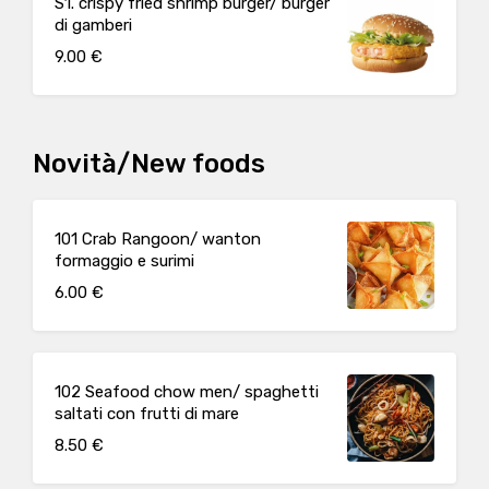
S1. crispy fried shrimp burger/ burger
di gamberi
9.00 €
Novità/New foods
101 Crab Rangoon/ wanton
formaggio e surimi
6.00 €
102 Seafood chow men/ spaghetti
saltati con frutti di mare
8.50 €