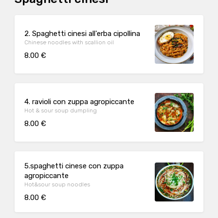
2. Spaghetti cinesi all'erba cipollina
Chinese noodles with scallion oil
8.00 €
4. ravioli con zuppa agropiccante
Hot & sour soup dumpling
8.00 €
5.spaghetti cinese con zuppa
agropiccante
Hot&sour soup noodles
8.00 €