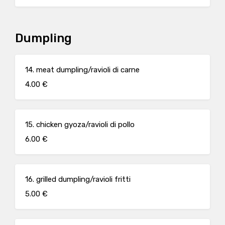
spicy sauce/salsa Koreano piccante, Garlic sauce/salsa aglio
Dumpling
14. meat dumpling/ravioli di carne
4.00 €
15. chicken gyoza/ravioli di pollo
6.00 €
16. grilled dumpling/ravioli fritti
5.00 €