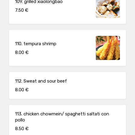
109. grilled xiaolongbao
7.50 €
110. tempura shrimp
8.00 €
112. Sweat and sour beef
8.00 €
113. chicken chowmein/ spaghetti saltati con
pollo
8.50 €