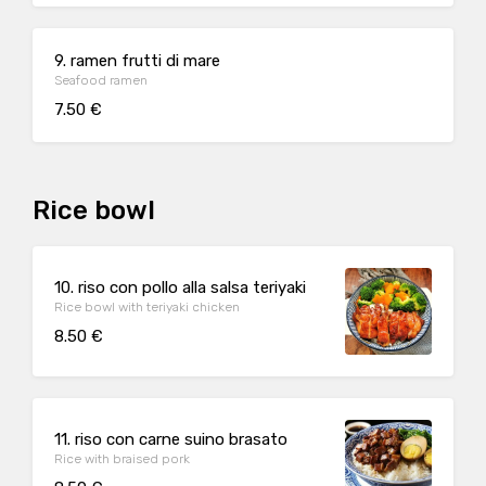
9. ramen frutti di mare
Seafood ramen
7.50 €
Rice bowl
10. riso con pollo alla salsa teriyaki
Rice bowl with teriyaki chicken
8.50 €
11. riso con carne suino brasato
Rice with braised pork