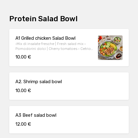
Protein Salad Bowl
A1 Grilled chicken Salad Bowl
·Mix di insalate fresche | Fresh salad mix •
Pomodorini dolci | Cherry tomatoes • Cetrioli
| cucumber • Mais dolce | Sweet corn • Carote
10.00 €
| carrots • Filetto di pollo grigliato | Grilled
chicken breast Home made dressing： Olio
d’oliva, aceto e miele | Olive oil, vinegar &
honey
A2. Shrimp salad bowl
10.00 €
A3 Beef salad bowl
12.00 €