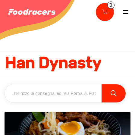
0
Han Dynasty