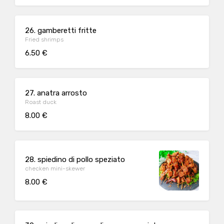
26. gamberetti fritte
Fried shrimps
6.50 €
27. anatra arrosto
Roast duck
8.00 €
28. spiedino di pollo speziato
checken mini-skewer
8.00 €