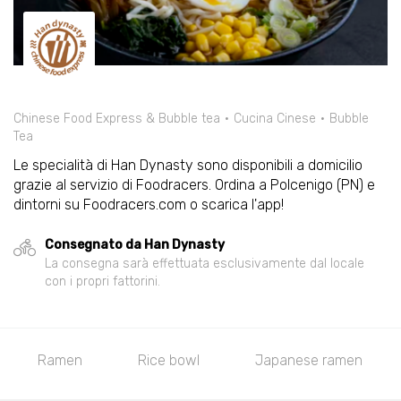
Chinese Food Express & Bubble tea
Cucina Cinese
Bubble
Tea
Le specialità di Han Dynasty sono disponibili a domicilio
grazie al servizio di Foodracers. Ordina a Polcenigo (PN) e
dintorni su Foodracers.com o scarica l'app!
Consegnato da Han Dynasty
La consegna sarà effettuata esclusivamente dal locale
con i propri fattorini.
Ramen
Rice bowl
Japanese ramen