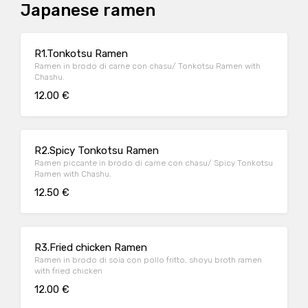
Japanese ramen
R1.Tonkotsu Ramen
Ramen in brodo di carne con chasu/ Tonkotsu Ramen with
Chashu.
12.00 €
R2.Spicy Tonkotsu Ramen
Ramen piccante in brodo di carne con chasu/ Spicy Tonkotsu
Ramen with Chashu.
12.50 €
R3.Fried chicken Ramen
Ramen in brodo di soia con pollo fritto, shoyu broth ramen
with fried chicken
12.00 €