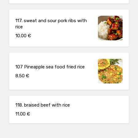
117. sweat and sour pork ribs with
rice
10.00 €
107 Pineapple sea food fried rice
8.50 €
118. braised beef with rice
11.00 €