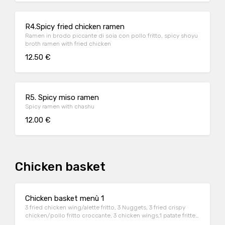
R4.Spicy fried chicken ramen
Ramen in brodo piccante di soia con pollo fritto, spicy shoyu
broth ramen with fried chicken
12.50 €
R5. Spicy miso ramen
Spicy ramen with chashu
12.00 €
Chicken basket
Chicken basket menù 1
3 fried chicken wing/alette fritto, 3 Nuggets, 3 fried crispy
chicken/pollo fritto croccante, 3 chicken wings,1 patate fritte,
2 sauce/salsa a scelta:Ketchup, Maionese,Honeywasabe/Miele