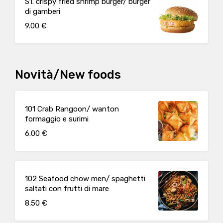
S1. crispy fried shrimp burger/ burger
di gamberi
9.00 €
Novità/New foods
101 Crab Rangoon/ wanton
formaggio e surimi
6.00 €
102 Seafood chow men/ spaghetti
saltati con frutti di mare
8.50 €