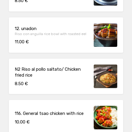
8.50 €
12. unadon
Riso con anguilla rice bowl with roasted eel
11.00 €
N2 Riso al pollo saltato/ Chicken
fried rice
8.50 €
116. General tsao chicken with rice
10.00 €