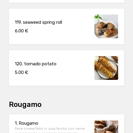
119. seaweed spring roll
6.00 €
120. tornado potato
5.00 €
Rougamo
1. Rougamo
Pane cinese fatto in casa farcito con carne