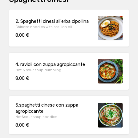
2. Spaghetti cinesi all'erba cipollina
Chinese noodles with scallion oil
8.00 €
4. ravioli con zuppa agropiccante
Hot & sour soup dumpling
8.00 €
5.spaghetti cinese con zuppa
agropiccante
Hot&sour soup noodles
8.00 €