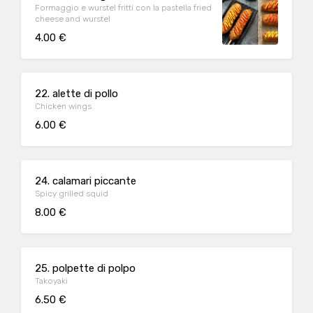
Formaggio e wurstel fritti con la pastella fried
cheese and wurstel
4.00 €
22. alette di pollo
Chicken wings
6.00 €
24. calamari piccante
Spicy grilled squid
8.00 €
25. polpette di polpo
Takoyaki
6.50 €