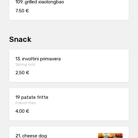
109. grilled xiaolongbao
7.50 €
Snack
13. involtini primavera
Spring rolls
2.50 €
19 patate fritte
French fries
4.00 €
21. cheese dog