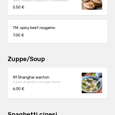
suino brasato e peperoni. homemade
chinese bread filled with brased pork and
5.50 €
bell pepper
114. spicy beef rougamo
7.00 €
Zuppe/Soup
N1 Shanghai wanton
Zuppa di wanton con alga marina
6.00 €
Spaghetti cinesi