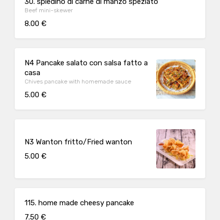
30. spiedino di carne di manzo speziato
Beef mini-skewer
8.00 €
N4 Pancake salato con salsa fatto a
casa
Chives pancake with homemade sauce
5.00 €
N3 Wanton fritto/Fried wanton
5.00 €
115. home made cheesy pancake
7.50 €