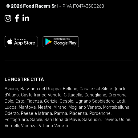
© 2026 Food Racers Srl
- P.IVA IT04743500268
LE NOSTRE CITTÀ
Aviano
,
Bassano del Grappa
,
Belluno
,
Casale sul Sile e Quarto
d'Altino
,
Castelfranco Veneto
,
Cittadella
,
Conegliano
,
Cremona
,
Dolo
,
Este
,
Fidenza
,
Gorizia
,
Jesolo
,
Lignano Sabbiadoro
,
Lodi
,
Lucca
,
Mantova
,
Mestre
,
Mirano
,
Mogliano Veneto
,
Montebelluna
,
Oderzo
,
Paese e Istrana
,
Parma
,
Piacenza
,
Pordenone
,
Portogruaro
,
Sacile
,
San Donà di Piave
,
Sassuolo
,
Treviso
,
Udine
,
Vercelli
,
Vicenza
,
Vittorio Veneto