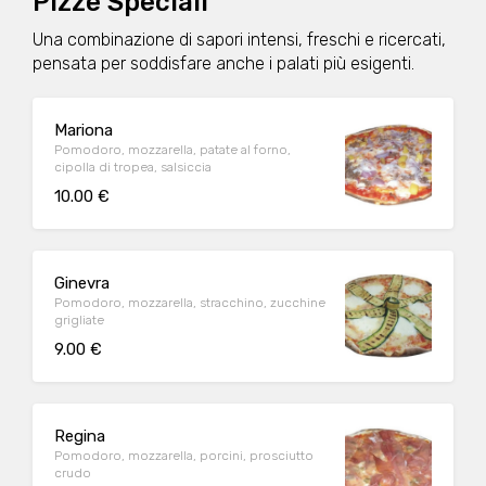
Pizze Speciali
Una combinazione di sapori intensi, freschi e ricercati,
pensata per soddisfare anche i palati più esigenti.
Mariona
Pomodoro, mozzarella, patate al forno,
cipolla di tropea, salsiccia
10.00 €
Ginevra
Pomodoro, mozzarella, stracchino, zucchine
grigliate
9.00 €
Regina
Pomodoro, mozzarella, porcini, prosciutto
crudo