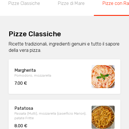
Pizze Classiche
Pizze di Mare
Pizze con Ra
Pizze Classiche
Ricette tradizionali, ingredienti genuini e tutto il sapore
della vera pizza.
Margherita
Pomodoro, mozzarella
7.00 €
Patatosa
Passata (Mutti), mozzarella (caseificio Marion),
patate Fritte
8.00 €