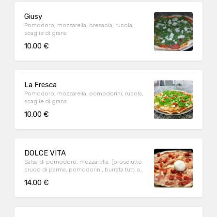
Giusy
Pomodoro, mozzarella, bresaola, rucola,
scaglie di grana
10.00 €
La Fresca
Pomodoro, mozzarella, pomodorini, rucola,
scaglie di grana
10.00 €
DOLCE VITA
Salsa di pomodoro, mozzarella, (prosciutto
crudo di parma, pomodorini, burrata tutti a
fine cottura)
14.00 €