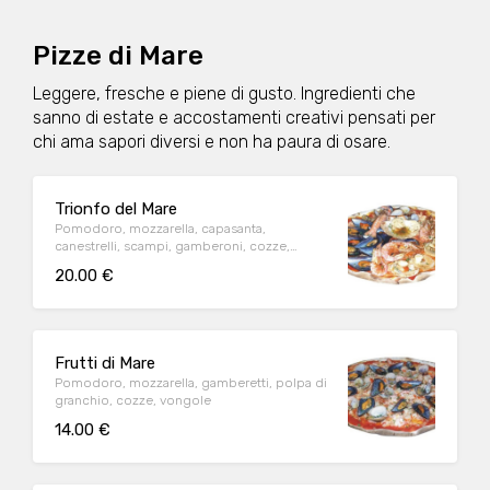
Pizze di Mare
Leggere, fresche e piene di gusto. Ingredienti che
sanno di estate e accostamenti creativi pensati per
chi ama sapori diversi e non ha paura di osare.
Trionfo del Mare
Pomodoro, mozzarella, capasanta,
canestrelli, scampi, gamberoni, cozze,
vongole, gamberetti, prezzemolo
20.00 €
Frutti di Mare
Pomodoro, mozzarella, gamberetti, polpa di
granchio, cozze, vongole
14.00 €