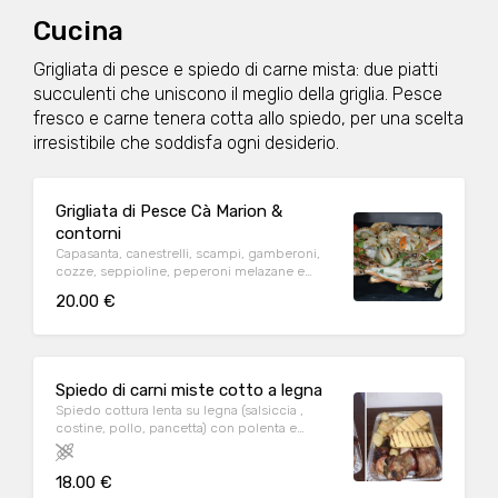
Cucina
Grigliata di pesce e spiedo di carne mista: due piatti
succulenti che uniscono il meglio della griglia. Pesce
fresco e carne tenera cotta allo spiedo, per una scelta
irresistibile che soddisfa ogni desiderio.
Grigliata di Pesce Cà Marion &
contorni
Capasanta, canestrelli, scampi, gamberoni,
cozze, seppioline, peperoni melazane e
zucchine alla griglia
20.00 €
Spiedo di carni miste cotto a legna
Spiedo cottura lenta su legna (salsiccia ,
costine, pollo, pancetta) con polenta e
patate al forno
18.00 €