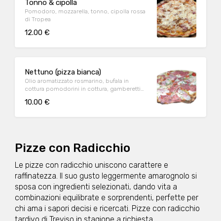
Tonno & cipolla
Pomodoro, mozzarella, tonno, cipolla rossa
di Tropea
12.00 €
Nettuno (pizza bianca)
Olio aromatizzato rosmarino, bufala in
cottura pomodorini in cottura, gamberetti
carpaccio di spada e tonno fine cottura
10.00 €
prezzemolo
Pizze con Radicchio
Le pizze con radicchio uniscono carattere e
raffinatezza. Il suo gusto leggermente amarognolo si
sposa con ingredienti selezionati, dando vita a
combinazioni equilibrate e sorprendenti, perfette per
chi ama i sapori decisi e ricercati. Pizze con radicchio
tardivo di Treviso in stagione a richiesta.