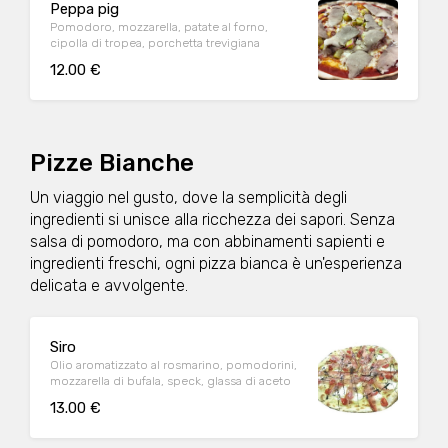
Peppa pig
Pomodoro, mozzarella, patate al forno,
cipolla di tropea, porchetta trevigiana
12.00 €
Pizze Bianche
Un viaggio nel gusto, dove la semplicità degli
ingredienti si unisce alla ricchezza dei sapori. Senza
salsa di pomodoro, ma con abbinamenti sapienti e
ingredienti freschi, ogni pizza bianca è un'esperienza
delicata e avvolgente.
Siro
Olio aromatizzato al rosmarino, pomodorini,
mozzarella di bufala, speck, glassa di aceto
13.00 €