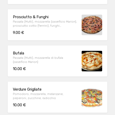
Prosciutto & Funghi
Passata (Mutti), mozzarella (caseificio Marion),
prosciutto cotto (ferrrini), funghi
champignon
9.00 €
Bufala
Passata (Mutti), mozzarella di bufala
(caseificio Marion)
10.00 €
Verdure Grigliate
Pomodoro, mozzarella, melanzane,
peperoni, zucchine, radicchio
10.00 €