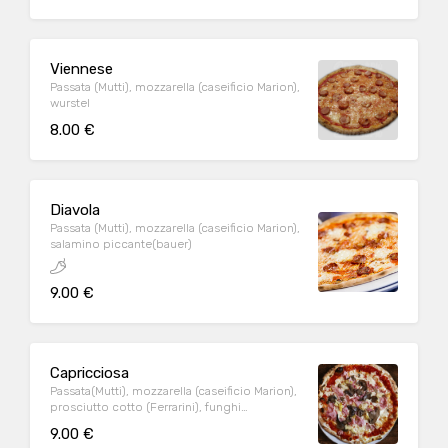
Viennese
Passata (Mutti), mozzarella (caseificio Marion),
wurstel
8.00 €
Diavola
Passata (Mutti), mozzarella (caseificio Marion),
salamino piccante(bauer)
9.00 €
Capricciosa
Passata(Mutti), mozzarella (caseificio Marion),
prosciutto cotto (Ferrarini), funghi
champignon, carciofi, prosciutto cotto
9.00 €
(Ferrarini)