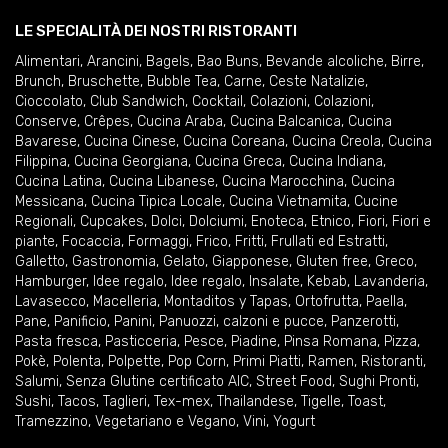
LE SPECIALITÀ DEI NOSTRI RISTORANTI
Alimentari
,
Arancini
,
Bagels
,
Bao Buns
,
Bevande alcoliche
,
Birre
,
Brunch
,
Bruschette
,
Bubble Tea
,
Carne
,
Ceste Natalizie
,
Cioccolato
,
Club Sandwich
,
Cocktail
,
Colazioni
,
Colazioni
,
Conserve
,
Crêpes
,
Cucina Araba
,
Cucina Balcanica
,
Cucina
Bavarese
,
Cucina Cinese
,
Cucina Coreana
,
Cucina Creola
,
Cucina
Filippina
,
Cucina Georgiana
,
Cucina Greca
,
Cucina Indiana
,
Cucina Latina
,
Cucina Libanese
,
Cucina Marocchina
,
Cucina
Messicana
,
Cucina Tipica Locale
,
Cucina Vietnamita
,
Cucine
Regionali
,
Cupcakes
,
Dolci
,
Dolciumi
,
Enoteca
,
Etnico
,
Fiori
,
Fiori e
piante
,
Focaccia
,
Formaggi
,
Frico
,
Fritti
,
Frullati ed Estratti
,
Galletto
,
Gastronomia
,
Gelato
,
Giapponese
,
Gluten free
,
Greco
,
Hamburger
,
Idee regalo
,
Idee regalo
,
Insalate
,
Kebab
,
Lavanderia
,
Lavasecco
,
Macelleria
,
Montaditos y Tapas
,
Ortofrutta
,
Paella
,
Pane
,
Panificio
,
Panini
,
Panuozzi, calzoni e pucce
,
Panzerotti
,
Pasta fresca
,
Pasticceria
,
Pesce
,
Piadine
,
Pinsa Romana
,
Pizza
,
Pokè
,
Polenta
,
Polpette
,
Pop Corn
,
Primi Piatti
,
Ramen
,
Ristoranti
,
Salumi
,
Senza Glutine certificato AIC
,
Street Food
,
Sughi Pronti
,
Sushi
,
Tacos
,
Taglieri
,
Tex-mex
,
Thailandese
,
Tigelle
,
Toast
,
Tramezzino
,
Vegetariano e Vegano
,
Vini
,
Yogurt