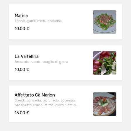
Marina
Tonno, gamberetti, insalatina
10.00 €
La Valtellina
Bresaola, rucola, scaglie di grana
10.00 €
Affettato Cà Marion
Speck, pancetta, porchetta, sopressa,
prosciutto crudo Parma, giardiniera di
verdure, formaggio Asiago stagionato
15.00 €