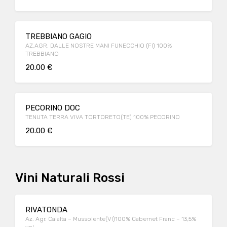
TREBBIANO GAGIO
AZ.AGR. DALLE NOSTRE MANI FUNECCHIO (FI) 100%
TREBBIANO
20.00 €
PECORINO DOC
TENUTA TERRA VIVA TORTORETO(TE) 100% PECORINO
20.00 €
Vini Naturali Rossi
RIVATONDA
Az. Agr. Calalta – Mussolente(VI)100% Cabernet Franc – 13,5%