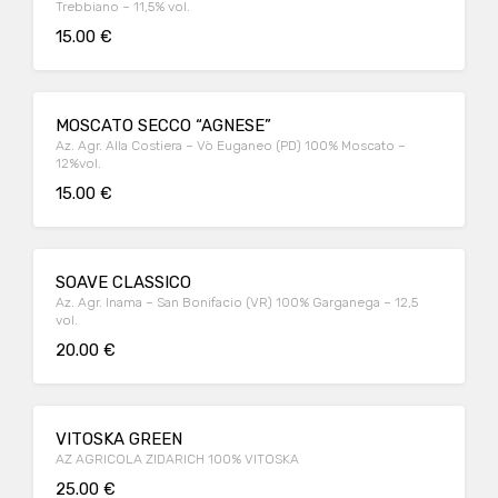
Trebbiano – 11,5% vol.
15.00 €
MOSCATO SECCO “AGNESE”
Az. Agr. Alla Costiera – Vò Euganeo (PD) 100% Moscato –
12%vol.
15.00 €
SOAVE CLASSICO
Az. Agr. Inama – San Bonifacio (VR) 100% Garganega – 12,5
vol.
20.00 €
VITOSKA GREEN
AZ AGRICOLA ZIDARICH 100% VITOSKA
25.00 €