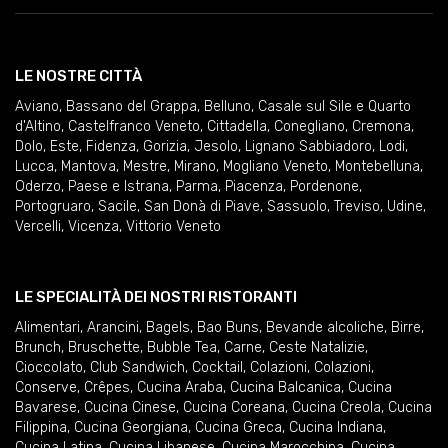
LE NOSTRE CITTÀ
Aviano
,
Bassano del Grappa
,
Belluno
,
Casale sul Sile e Quarto
d'Altino
,
Castelfranco Veneto
,
Cittadella
,
Conegliano
,
Cremona
,
Dolo
,
Este
,
Fidenza
,
Gorizia
,
Jesolo
,
Lignano Sabbiadoro
,
Lodi
,
Lucca
,
Mantova
,
Mestre
,
Mirano
,
Mogliano Veneto
,
Montebelluna
,
Oderzo
,
Paese e Istrana
,
Parma
,
Piacenza
,
Pordenone
,
Portogruaro
,
Sacile
,
San Donà di Piave
,
Sassuolo
,
Treviso
,
Udine
,
Vercelli
,
Vicenza
,
Vittorio Veneto
LE SPECIALITÀ DEI NOSTRI RISTORANTI
Alimentari
,
Arancini
,
Bagels
,
Bao Buns
,
Bevande alcoliche
,
Birre
,
Brunch
,
Bruschette
,
Bubble Tea
,
Carne
,
Ceste Natalizie
,
Cioccolato
,
Club Sandwich
,
Cocktail
,
Colazioni
,
Colazioni
,
Conserve
,
Crêpes
,
Cucina Araba
,
Cucina Balcanica
,
Cucina
Bavarese
,
Cucina Cinese
,
Cucina Coreana
,
Cucina Creola
,
Cucina
Filippina
,
Cucina Georgiana
,
Cucina Greca
,
Cucina Indiana
,
Cucina Latina
,
Cucina Libanese
,
Cucina Marocchina
,
Cucina