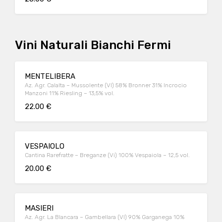
Vini Naturali Bianchi Fermi
MENTELIBERA
Az. Agr. Calalta – Mussolente (VI) 58% Bronner 31% Incrocio
Manzoni 11% Riesling – 13,5% vol.
22.00 €
VESPAIOLO
Cantina Rarefratte – Breganze (Vi) 100% Vespaiola – 12,5 vol.
20.00 €
MASIERI
Az. Agr. La BIancara – Gambellara (VI) 90% Garganega 10%