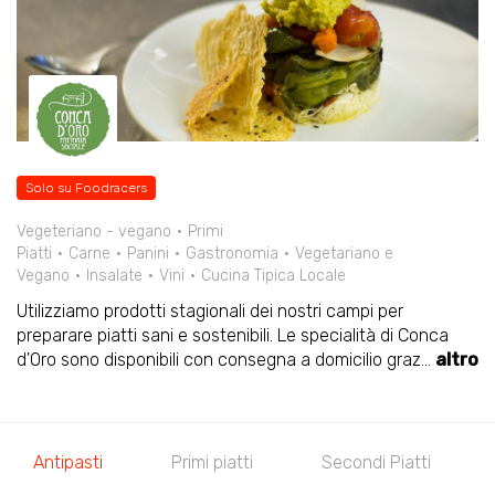
Solo su Foodracers
Vegeteriano - vegano
Primi
Piatti
Carne
Panini
Gastronomia
Vegetariano e
Vegano
Insalate
Vini
Cucina Tipica Locale
Utilizziamo prodotti stagionali dei nostri campi per
preparare piatti sani e sostenibili. Le specialità di Conca
d'Oro sono disponibili con consegna a domicilio graz
...
altro
Antipasti
Primi piatti
Secondi Piatti