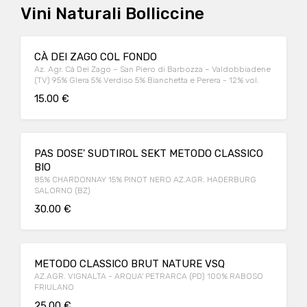
Vini Naturali Bolliccine
CÀ DEI ZAGO COL FONDO
Az. Agr. Cà Dei Zago – San Piero di Barbozza – Valdobbiadene
(TV) 95% Glera 5% Verdiso 5% Bianchetta e Perera - 12% vol.
15.00 €
PAS DOSE' SUDTIROL SEKT METODO CLASSICO
BIO
85% CHARDONNAY 15% PINOT NERO AZ.AGR. HADERBURG
SALORNO (BZ)
30.00 €
METODO CLASSICO BRUT NATURE VSQ
AZ.AGR. VIGNALTA - ARQUA' PETRARCA (PD) 100% RABOSO
FRIULANO
25.00 €