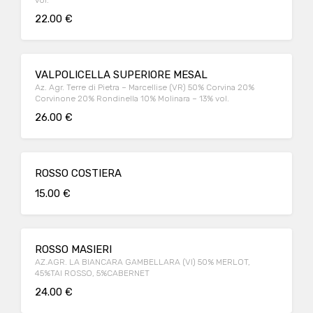
vol.
22.00 €
VALPOLICELLA SUPERIORE MESAL
Az. Agr. Terre di Pietra – Marcellise (VR) 50% Corvina 20%
Corvinone 20% Rondinella 10% Molinara – 13% vol.
26.00 €
ROSSO COSTIERA
15.00 €
ROSSO MASIERI
AZ.AGR. LA BIANCARA GAMBELLARA (VI) 50% MERLOT,
45%TAI ROSSO, 5%CABERNET
24.00 €