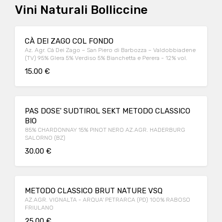
Vini Naturali Bolliccine
CÀ DEI ZAGO COL FONDO
Az. Agr. Cà Dei Zago – San Piero di Barbozza – Valdobbiadene
(TV) 95% Glera 5% Verdiso 5% Bianchetta e Perera - 12% vol.
15.00 €
PAS DOSE' SUDTIROL SEKT METODO CLASSICO
BIO
85% CHARDONNAY 15% PINOT NERO AZ.AGR. HADERBURG
SALORNO (BZ)
30.00 €
METODO CLASSICO BRUT NATURE VSQ
AZ.AGR. VIGNALTA - ARQUA' PETRARCA (PD) 100% RABOSO
FRIULANO
25.00 €