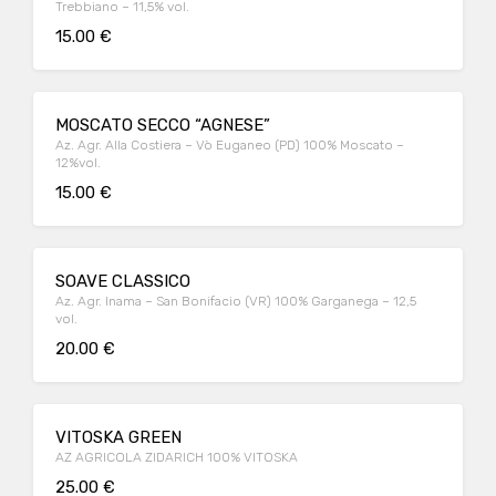
Trebbiano – 11,5% vol.
15.00 €
MOSCATO SECCO “AGNESE”
Az. Agr. Alla Costiera – Vò Euganeo (PD) 100% Moscato –
12%vol.
15.00 €
SOAVE CLASSICO
Az. Agr. Inama – San Bonifacio (VR) 100% Garganega – 12,5
vol.
20.00 €
VITOSKA GREEN
AZ AGRICOLA ZIDARICH 100% VITOSKA
25.00 €