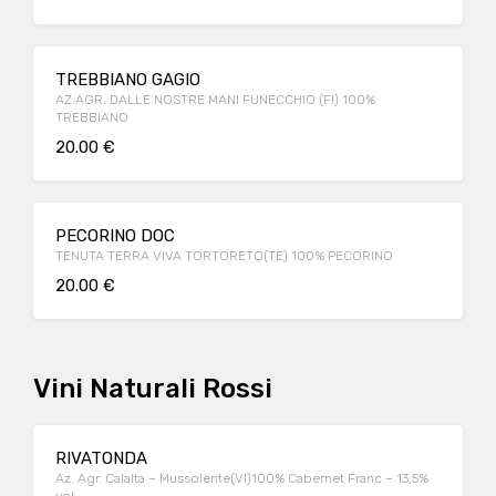
TREBBIANO GAGIO
AZ.AGR. DALLE NOSTRE MANI FUNECCHIO (FI) 100%
TREBBIANO
20.00 €
PECORINO DOC
TENUTA TERRA VIVA TORTORETO(TE) 100% PECORINO
20.00 €
Vini Naturali Rossi
RIVATONDA
Az. Agr. Calalta – Mussolente(VI)100% Cabernet Franc – 13,5%