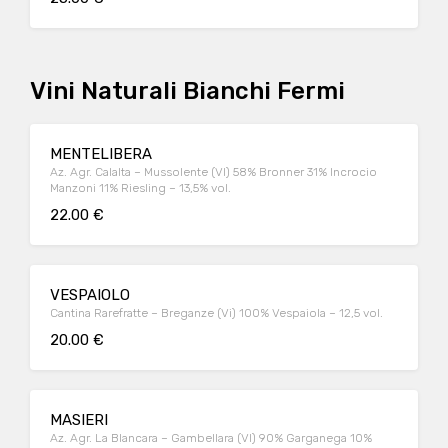
Vini Naturali Bianchi Fermi
MENTELIBERA
Az. Agr. Calalta – Mussolente (VI) 58% Bronner 31% Incrocio
Manzoni 11% Riesling – 13,5% vol.
22.00 €
VESPAIOLO
Cantina Rarefratte – Breganze (Vi) 100% Vespaiola – 12,5 vol.
20.00 €
MASIERI
Az. Agr. La BIancara – Gambellara (VI) 90% Garganega 10%