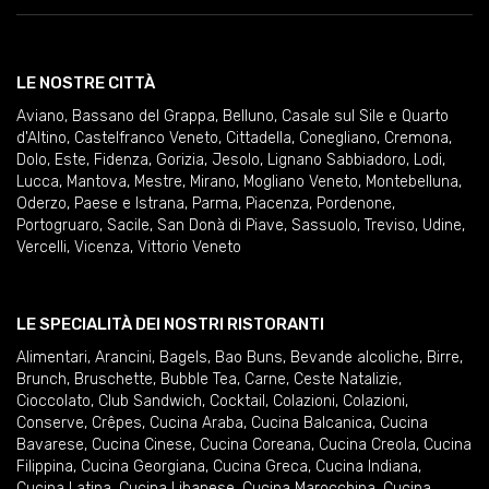
LE NOSTRE CITTÀ
Aviano
,
Bassano del Grappa
,
Belluno
,
Casale sul Sile e Quarto
d'Altino
,
Castelfranco Veneto
,
Cittadella
,
Conegliano
,
Cremona
,
Dolo
,
Este
,
Fidenza
,
Gorizia
,
Jesolo
,
Lignano Sabbiadoro
,
Lodi
,
Lucca
,
Mantova
,
Mestre
,
Mirano
,
Mogliano Veneto
,
Montebelluna
,
Oderzo
,
Paese e Istrana
,
Parma
,
Piacenza
,
Pordenone
,
Portogruaro
,
Sacile
,
San Donà di Piave
,
Sassuolo
,
Treviso
,
Udine
,
Vercelli
,
Vicenza
,
Vittorio Veneto
LE SPECIALITÀ DEI NOSTRI RISTORANTI
Alimentari
,
Arancini
,
Bagels
,
Bao Buns
,
Bevande alcoliche
,
Birre
,
Brunch
,
Bruschette
,
Bubble Tea
,
Carne
,
Ceste Natalizie
,
Cioccolato
,
Club Sandwich
,
Cocktail
,
Colazioni
,
Colazioni
,
Conserve
,
Crêpes
,
Cucina Araba
,
Cucina Balcanica
,
Cucina
Bavarese
,
Cucina Cinese
,
Cucina Coreana
,
Cucina Creola
,
Cucina
Filippina
,
Cucina Georgiana
,
Cucina Greca
,
Cucina Indiana
,
Cucina Latina
,
Cucina Libanese
,
Cucina Marocchina
,
Cucina