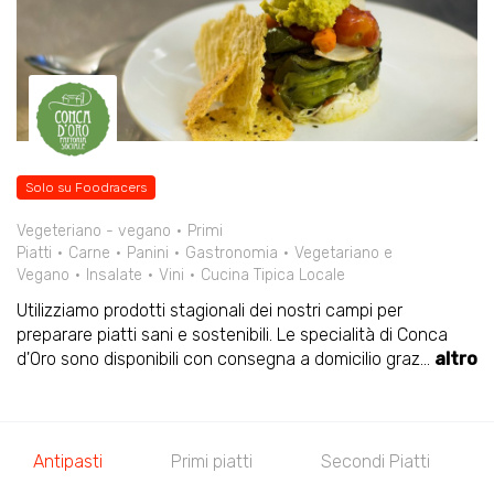
Solo su Foodracers
Vegeteriano - vegano
Primi
Piatti
Carne
Panini
Gastronomia
Vegetariano e
Vegano
Insalate
Vini
Cucina Tipica Locale
Utilizziamo prodotti stagionali dei nostri campi per
preparare piatti sani e sostenibili. Le specialità di Conca
d'Oro sono disponibili con consegna a domicilio graz
...
altro
Antipasti
Primi piatti
Secondi Piatti