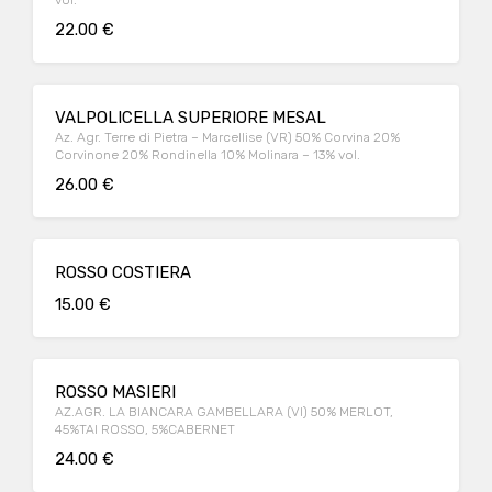
vol.
22.00 €
VALPOLICELLA SUPERIORE MESAL
Az. Agr. Terre di Pietra – Marcellise (VR) 50% Corvina 20%
Corvinone 20% Rondinella 10% Molinara – 13% vol.
26.00 €
ROSSO COSTIERA
15.00 €
ROSSO MASIERI
AZ.AGR. LA BIANCARA GAMBELLARA (VI) 50% MERLOT,
45%TAI ROSSO, 5%CABERNET
24.00 €