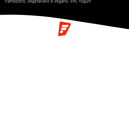
Tramezzino
,
Vegetariano e Vegano
,
Vini
,
Yogurt