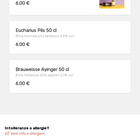
6.00 €
Eucharius Pils 50 cl
Birra bionda pils tedesca 4,9% vol
6.00 €
Brauweisse Ayinger 50 cl
Birra tedesca stile waizen 5,1% vol
6.00 €
Intolleranze o allergie?
Vedi info e allergeni