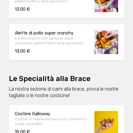
patatine fritte e salsa agrodolce
13.00 €
Alette di pollo super crunchy
5 alette di pollo con panatura super
croccante, patate fritte e salsa agrodolce
13.00 €
Le Specialità alla Brace
La nostra sezione di carni alla brace, prova le nostre
tagliate o le nostre costicine!
Costine Galloway
Costine di maiale alla brace con contorno a
scelta, salsa BBQ
15.00 €