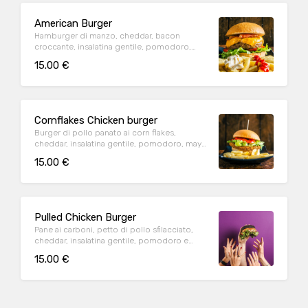
American Burger
Hamburger di manzo, cheddar, bacon
croccante, insalatina gentile, pomodoro,
ketchup e patate fritte
15.00 €
Cornflakes Chicken burger
Burger di pollo panato ai corn flakes,
cheddar, insalatina gentile, pomodoro, mayo
e patate fritte
15.00 €
Pulled Chicken Burger
Pane ai carboni, petto di pollo sfilacciato,
cheddar, insalatina gentile, pomodoro e
salsa BBQ e patate fritte
15.00 €