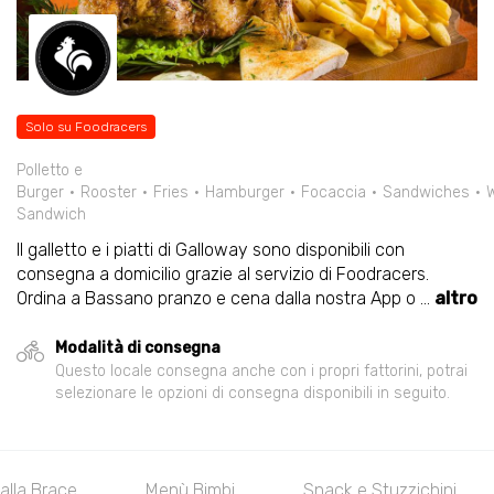
Solo su Foodracers
Polletto e
Burger
Rooster
Fries
Hamburger
Focaccia
Sandwiches
Sandwich
Il galletto e i piatti di Galloway sono disponibili con
consegna a domicilio grazie al servizio di Foodracers.
Ordina a Bassano pranzo e cena dalla nostra App o
...
altro
Modalità di consegna
Questo locale consegna anche con i propri fattorini, potrai
selezionare le opzioni di consegna disponibili in seguito.
 alla Brace
Menù Bimbi
Snack e Stuzzichini