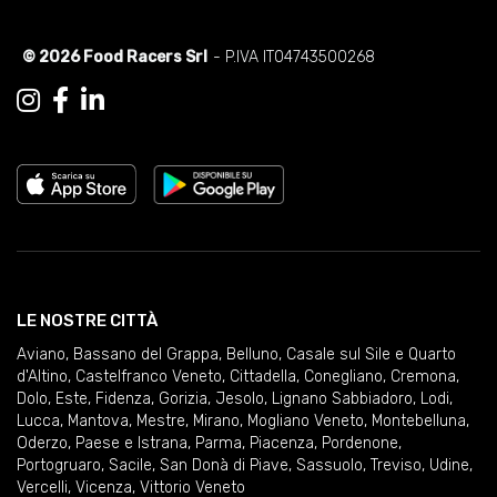
© 2026 Food Racers Srl
- P.IVA IT04743500268
LE NOSTRE CITTÀ
Aviano
,
Bassano del Grappa
,
Belluno
,
Casale sul Sile e Quarto
d'Altino
,
Castelfranco Veneto
,
Cittadella
,
Conegliano
,
Cremona
,
Dolo
,
Este
,
Fidenza
,
Gorizia
,
Jesolo
,
Lignano Sabbiadoro
,
Lodi
,
Lucca
,
Mantova
,
Mestre
,
Mirano
,
Mogliano Veneto
,
Montebelluna
,
Oderzo
,
Paese e Istrana
,
Parma
,
Piacenza
,
Pordenone
,
Portogruaro
,
Sacile
,
San Donà di Piave
,
Sassuolo
,
Treviso
,
Udine
,
Vercelli
,
Vicenza
,
Vittorio Veneto