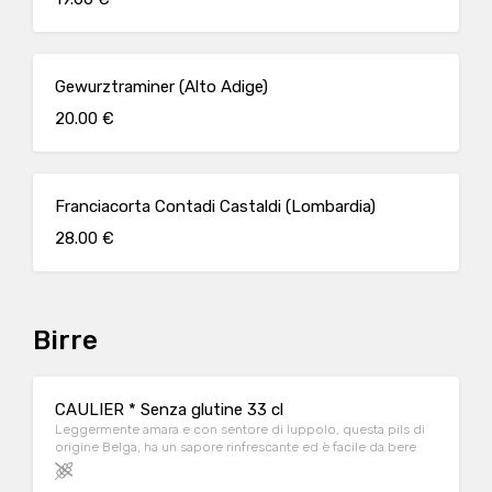
Gewurztraminer (Alto Adige)
20.00 €
Franciacorta Contadi Castaldi (Lombardia)
28.00 €
Birre
CAULIER * Senza glutine 33 cl
Leggermente amara e con sentore di luppolo, questa pils di
origine Belga, ha un sapore rinfrescante ed è facile da bere