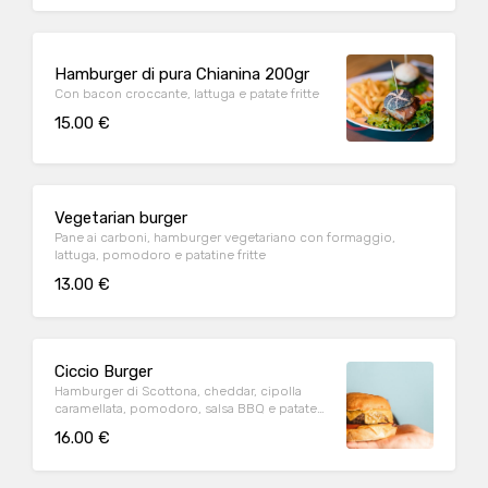
Hamburger di pura Chianina 200gr
Con bacon croccante, lattuga e patate fritte
15.00 €
Vegetarian burger
Pane ai carboni, hamburger vegetariano con formaggio,
lattuga, pomodoro e patatine fritte
13.00 €
Ciccio Burger
Hamburger di Scottona, cheddar, cipolla
caramellata, pomodoro, salsa BBQ e patate
fritte
16.00 €