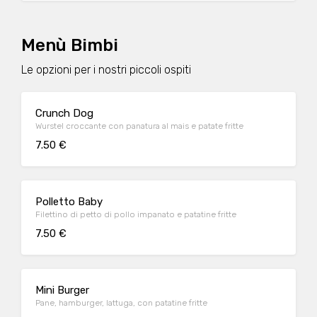
Menù Bimbi
Le opzioni per i nostri piccoli ospiti
Crunch Dog
Wurstel croccante con panatura al mais e patate fritte
7.50 €
Polletto Baby
Filettino di petto di pollo impanato e patatine fritte
7.50 €
Mini Burger
Pane, hamburger, lattuga, con patatine fritte