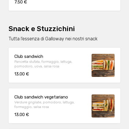
7.50 €
Snack e Stuzzichini
Tutta l'essenza di Galloway nei nostri snack
Club sandwich
Pancetta stufata, formaggio, lattuga,
pomodoro, uova, salsa rosa
13.00 €
Club sandwich vegetariano
Verdure grigliate, pomodoro, lattuga,
formaggio, salsa rosa
13.00 €