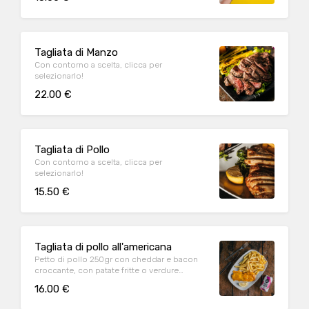
Tagliata di Manzo
Con contorno a scelta, clicca per
selezionarlo!
22.00 €
Tagliata di Pollo
Con contorno a scelta, clicca per
selezionarlo!
15.50 €
Tagliata di pollo all'americana
Petto di pollo 250gr con cheddar e bacon
croccante, con patate fritte o verdure
grigliate
16.00 €