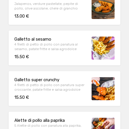
Jalapenos, verdure pastellate, pepite di
pollo, olive ascolane, chele di granchio
13.00 €
Galletto al sesamo
4 filetti di petto di pollo con panatura al
sesamo, patate fritte e salsa agrodolce
15.50 €
Galletto super crunchy
4 filetti di petto di pollo con panatura super
croccante, patate fritte e salsa agrodolce
15.50 €
Alette di pollo alla paprika
5 Alette di pollo con panatura alla paprika,