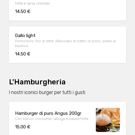
fritte e salsa cheddar
14.50 €
Gallo light
Pomodoro, fior di latte, sfilacciato di petto di pollo, pesto al
basilico
14.50 €
L'Hamburgheria
I nostri iconici burger per tutti i gusti
Hamburger di puro Angus 200gr
Con bacon croccante, lattuga e patate fritte
15.00 €