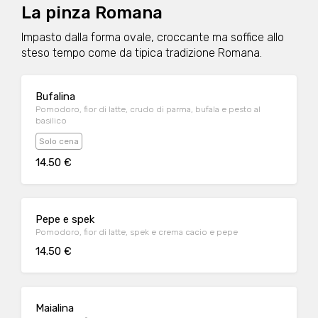
La pinza Romana
Impasto dalla forma ovale, croccante ma soffice allo
steso tempo come da tipica tradizione Romana.
Bufalina
Pomodoro, fior di latte, crudo di parma, bufala e pesto al
basilico
Solo cena
14.50 €
Pepe e spek
Pomodoro, fior di latte, spek e crema cacio e pepe
14.50 €
Maialina