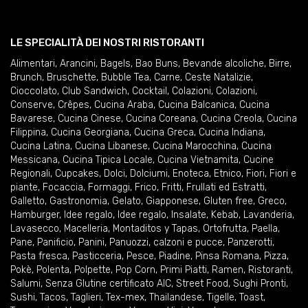
LE SPECIALITÀ DEI NOSTRI RISTORANTI
Alimentari
,
Arancini
,
Bagels
,
Bao Buns
,
Bevande alcoliche
,
Birre
,
Brunch
,
Bruschette
,
Bubble Tea
,
Carne
,
Ceste Natalizie
,
Cioccolato
,
Club Sandwich
,
Cocktail
,
Colazioni
,
Colazioni
,
Conserve
,
Crêpes
,
Cucina Araba
,
Cucina Balcanica
,
Cucina
Bavarese
,
Cucina Cinese
,
Cucina Coreana
,
Cucina Creola
,
Cucina
Filippina
,
Cucina Georgiana
,
Cucina Greca
,
Cucina Indiana
,
Cucina Latina
,
Cucina Libanese
,
Cucina Marocchina
,
Cucina
Messicana
,
Cucina Tipica Locale
,
Cucina Vietnamita
,
Cucine
Regionali
,
Cupcakes
,
Dolci
,
Dolciumi
,
Enoteca
,
Etnico
,
Fiori
,
Fiori e
piante
,
Focaccia
,
Formaggi
,
Frico
,
Fritti
,
Frullati ed Estratti
,
Galletto
,
Gastronomia
,
Gelato
,
Giapponese
,
Gluten free
,
Greco
,
Hamburger
,
Idee regalo
,
Idee regalo
,
Insalate
,
Kebab
,
Lavanderia
,
Lavasecco
,
Macelleria
,
Montaditos y Tapas
,
Ortofrutta
,
Paella
,
Pane
,
Panificio
,
Panini
,
Panuozzi, calzoni e pucce
,
Panzerotti
,
Pasta fresca
,
Pasticceria
,
Pesce
,
Piadine
,
Pinsa Romana
,
Pizza
,
Pokè
,
Polenta
,
Polpette
,
Pop Corn
,
Primi Piatti
,
Ramen
,
Ristoranti
,
Salumi
,
Senza Glutine certificato AIC
,
Street Food
,
Sughi Pronti
,
Sushi
,
Tacos
,
Taglieri
,
Tex-mex
,
Thailandese
,
Tigelle
,
Toast
,