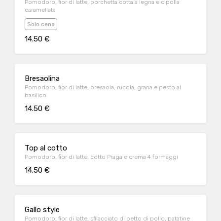
Pomodoro, fior di latte, porchetta cotta a legna e cipolla
caramellata
Solo cena
14.50 €
Bresaolina
Pomodoro, fior di latte, bresaola, rucola, grana e pesto al
basilico
14.50 €
Top al cotto
Pomodoro, fior di latte, cotto Praga e crema 4 formaggi
14.50 €
Gallo style
Pomodoro, fior di latte, sfilacciato di petto di pollo, patatine