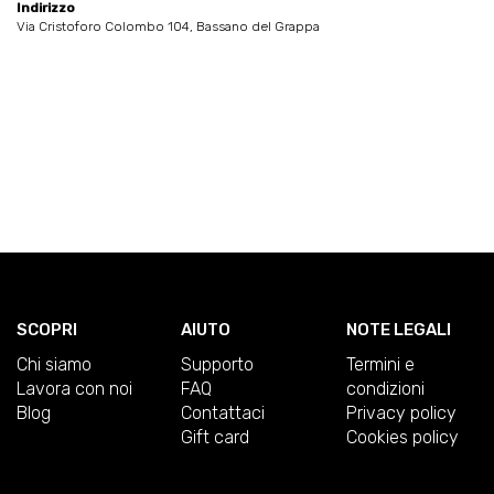
Indirizzo
Via Cristoforo Colombo 104, Bassano del Grappa
SCOPRI
AIUTO
NOTE LEGALI
Chi siamo
Supporto
Termini e
Lavora con noi
FAQ
condizioni
Blog
Contattaci
Privacy policy
Gift card
Cookies policy