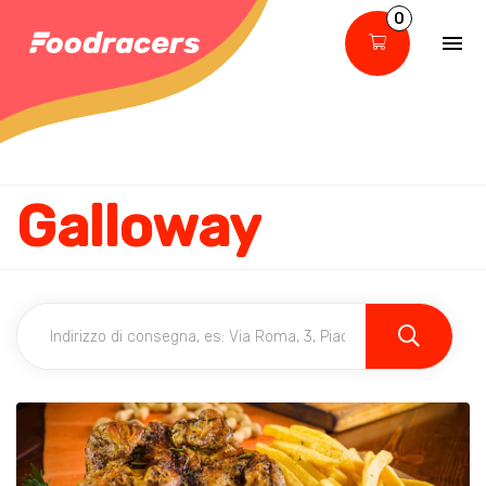
0
Galloway