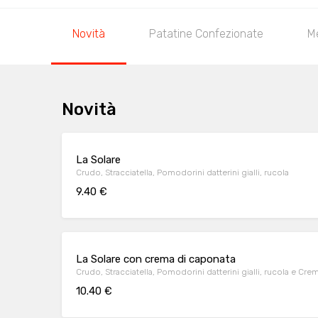
Novità
Patatine Confezionate
M
Novità
La Solare
Crudo, Stracciatella, Pomodorini datterini gialli, rucola
9.40 €
La Solare con crema di caponata
Crudo, Stracciatella, Pomodorini datterini gialli, rucola e Cr
10.40 €