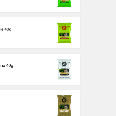
ale 40g
rino 40g