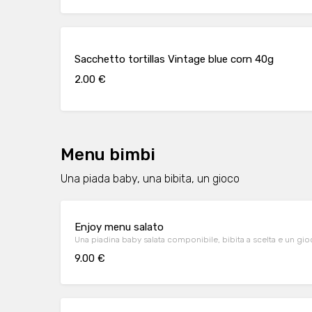
Sacchetto tortillas Vintage blue corn 40g
2.00 €
Menu bimbi
Una piada baby, una bibita, un gioco
Enjoy menu salato
Una piadina baby salata componibile, bibita a scelta e un gi
9.00 €