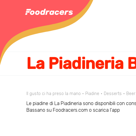
La Piadineria
Il gusto ci ha preso la mano
Piadine
Desserts
Beer
Le piadine di La Piadineria sono disponibili con con
Bassano su Foodracers.com o scarica l'app