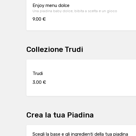
Enjoy menu dolce
Una piadina baby dolce, bibita a scelta e un gioco
9.00 €
Collezione Trudi
Trudi
3.00 €
Crea la tua Piadina
Scegli la base e gli ingredienti della tua piadina