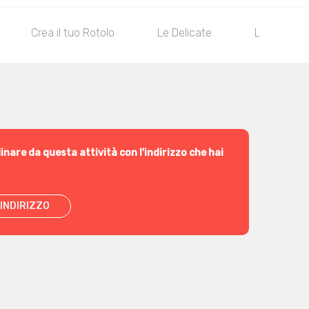
Crea il tuo Rotolo
Le Delicate
Le Classic
inare da questa attività con l'indirizzo che hai
INDIRIZZO