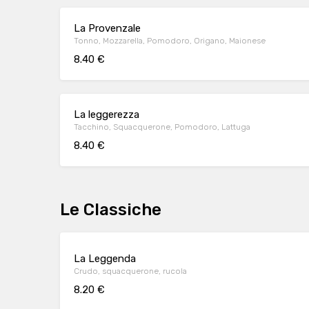
La Provenzale
Tonno, Mozzarella, Pomodoro, Origano, Maionese
8.40 €
La leggerezza
Tacchino, Squacquerone, Pomodoro, Lattuga
8.40 €
Le Classiche
La Leggenda
Crudo, squacquerone, rucola
8.20 €