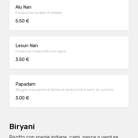
Alu Nan
Focaccina ripiena di patate
5.50 €
Lesun Nan
Focaccia insaporita con aglio
3.50 €
Papadam
Sfoglia croccante di farina di lenticchie e semi di cumino
3.00 €
Biryani
Risotto con spezie indiane, carni, pesce o verdure