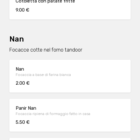
Cotoletta con patate fritte
9.00 €
Nan
Focacce cotte nel forno tandoor
Nan
Focaccia a base di farina bianca
2.00 €
Panir Nan
Focaccia ripiena di formaggio fatto in casa
5.50 €