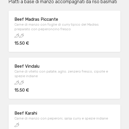
PIatti a base di manzo accompagnati da riso basmati
Beef Madras Piccante
Carne di manzo con foglie di curry tipico del Madras
preparato con peperoncino fresco
15.50 €
Beef Vindalu
Carne di vitello con patate, aglio. zenzero fresco, cipolle e
spezie indiane
15.50 €
Beef Karahi
Carne di manzo con peperoni, salsa curry e spezie indiane