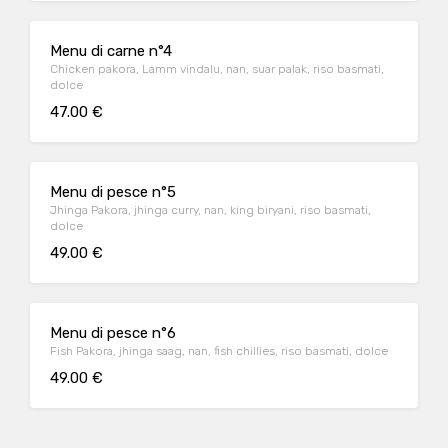
Menu di carne n°4
Chicken pakora, Lamm vindalu, nan, suar palak, riso basmati,
dolce
47.00 €
Menu di pesce n°5
Jhinga Pakora, jhinga curry, nan, king biryani, riso basmati,
dolce
49.00 €
Menu di pesce n°6
Fish Pakora, jhinga saag, nan, fish chillies, riso basmati, dolce
49.00 €