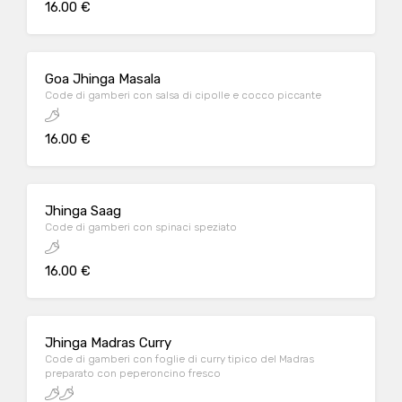
16.00 €
Goa Jhinga Masala
Code di gamberi con salsa di cipolle e cocco piccante
16.00 €
Jhinga Saag
Code di gamberi con spinaci speziato
16.00 €
Jhinga Madras Curry
Code di gamberi con foglie di curry tipico del Madras
preparato con peperoncino fresco