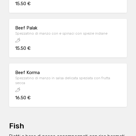
15.50 €
Beef Palak
Spezzatino di manzo con e spinaci con spezie indiane
15.50 €
Beef Korma
Spezzatino di manzo in salsa delicata speziata con frutta
secca
16.50 €
Fish