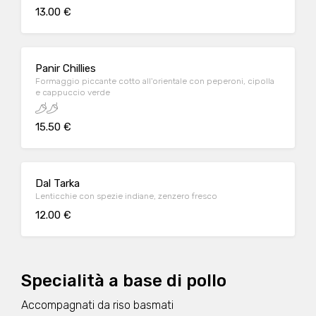
13.00 €
Panir Chillies
Formaggio piccante cotto all'orientale con peperoni, cipolla
e cappuccio verde
15.50 €
Dal Tarka
Lenticchie con spezie indiane, zenzero fresco
12.00 €
Specialità a base di pollo
Accompagnati da riso basmati