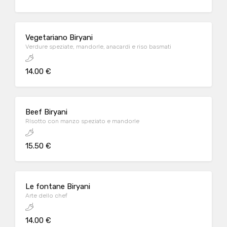
Vegetariano Biryani
Verdure speziate, mandorle, anacardi e riso basmati
14.00 €
Beef Biryani
RIsotto con manzo speziato e mandorle
15.50 €
Le fontane Biryani
Arte dello chef
14.00 €