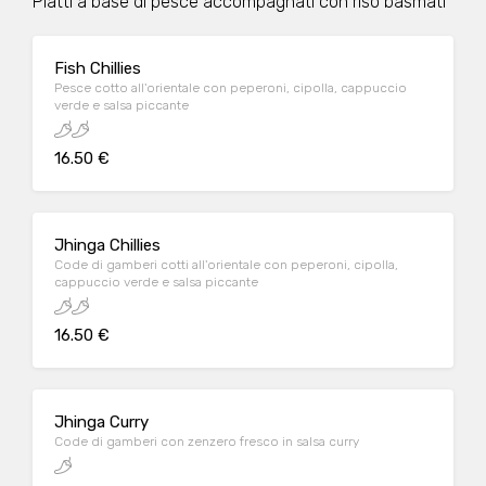
Piatti a base di pesce accompagnati con riso basmati
Fish Chillies
Pesce cotto all'orientale con peperoni, cipolla, cappuccio
verde e salsa piccante
16.50 €
Jhinga Chillies
Code di gamberi cotti all'orientale con peperoni, cipolla,
cappuccio verde e salsa piccante
16.50 €
Jhinga Curry
Code di gamberi con zenzero fresco in salsa curry