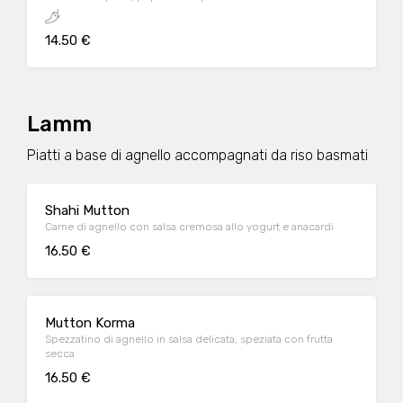
14.50 €
Lamm
Piatti a base di agnello accompagnati da riso basmati
Shahi Mutton
Carne di agnello con salsa cremosa allo yogurt e anacardi
16.50 €
Mutton Korma
Spezzatino di agnello in salsa delicata, speziata con frutta
secca
16.50 €