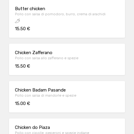
Butter chicken
Pollo con salsa di pomodoro, burro, crema di arachidi
15.50 €
Chicken Zafferano
Pollo con salsa allo zafferano e spezie
15.50 €
Chicken Badam Pasande
Pollo con salsa di mandorle e spezie
15.00 €
Chicken do Piaza
Pollo con cipolle, peperoni e spezie indiane