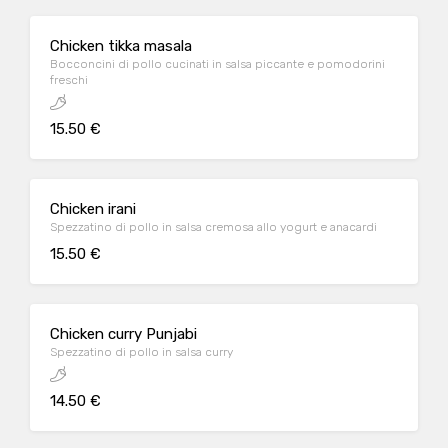
Chicken tikka masala
Bocconcini di pollo cucinati in salsa piccante e pomodorini
freschi
15.50 €
Chicken irani
Spezzatino di pollo in salsa cremosa allo yogurt e anacardi
15.50 €
Chicken curry Punjabi
Spezzatino di pollo in salsa curry
14.50 €