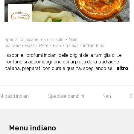
Specialità indiane ma non solo!
Main
courses
Pizza
Meat
Fish
Salads
Indian food
I sapori e i profumi indiani delle origini della famiglia di Le
Fontane si accompagnano qui ai piatti della tradizione
italiana, preparati con cura e qualità, scegliendo se
...
altro
le bambini
Nan
Biryani
Specialità vege
Menu indiano