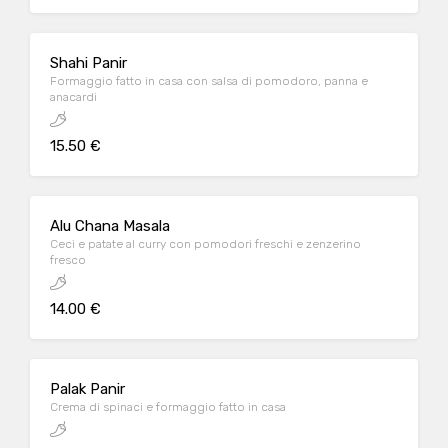
Shahi Panir
Formaggio fatto in casa con salsa di pomodoro, panna e
anacardi
15.50 €
Alu Chana Masala
Ceci e patate al curry con pomodori freschi e zenzerino
fresco
14.00 €
Palak Panir
Crema di spinaci e formaggio fatto in casa