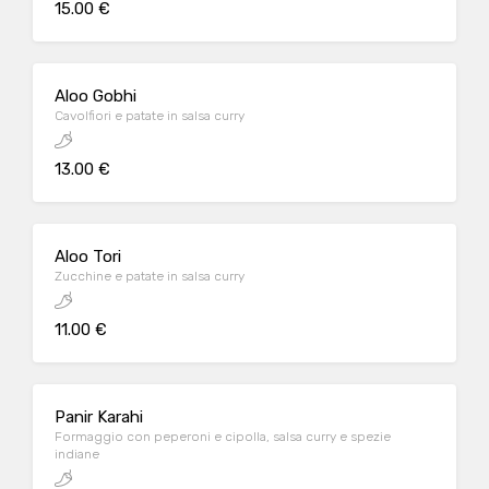
15.00 €
Aloo Gobhi
Cavolfiori e patate in salsa curry
13.00 €
Aloo Tori
Zucchine e patate in salsa curry
11.00 €
Panir Karahi
Formaggio con peperoni e cipolla, salsa curry e spezie
indiane