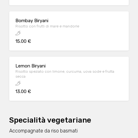
Bombay Biryani
Risotto con frutti di mare e mandorle
15.00 €
Lemon Biryani
Risotto speziato con limone, curcuma, uova sode e frutta
secca
13.00 €
Specialità vegetariane
Accompagnate da riso basmati