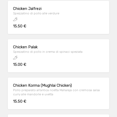
Chicken Jalfrezi
Spezzatino di pollo alle verdure
15.50 €
Chicken Palak
Spezzatino di pollo in crema di spinaci speziata
15.00 €
Chicken Korma (Mughlai Chicken)
Pollo preparato all'antica ricetta Maharaja con cremosa salsa
curry alle mandorle e uvetta
15.50 €