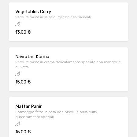
Vegetables Curry
Verdure miste in salsa curry con riso basmati
13.00 €
Navratan Korma
Verdure miste in crema delicatamente speziate con mandorle
e uvetta
15.00 €
Mattar Panir
Formaggio fatto in casa con piselli in salsa cutty,
gustosamente speziati
15.00 €