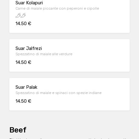
Suar Kolapuri
Carne di maiale piccante con peperoni e cipolle
14.50 €
Suar Jalfrezi
Spezzatino di maiale alle verdure
14.50 €
Suar Palak
Spezzatino di maiale e spinaci con spezie indiane
14.50 €
Beef