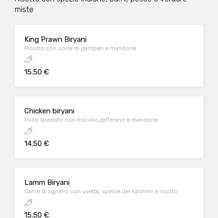
miste
King Prawn Biryani
Risotto con code di gamberi e mandorle
15.50 €
Chicken biryani
Pollo speziato con riso allo zafferano e mandorle
14.50 €
Lamm Biryani
Carne di agnello con uvetta, specie del Kashmir e risotto
15.50 €