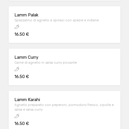
Lamm Palak
Spezzatino di agnello e spinaci con spezie e indiane
16.50 €
Lamm Curry
Carne di agnello in salsa curry piccante
16.50 €
Lamm Karahi
Agnello preparato con peperoni, pomodoro fresco, cipolle e
salsa e salsa curry
16.50 €