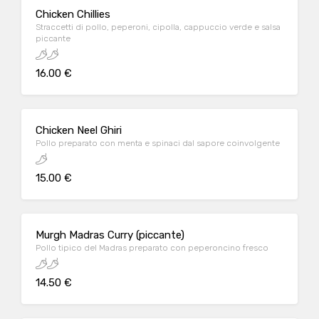
Chicken Chillies
Straccetti di pollo, peperoni, cipolla, cappuccio verde e salsa
piccante
16.00 €
Chicken Neel Ghiri
Pollo preparato con menta e spinaci dal sapore coinvolgente
15.00 €
Murgh Madras Curry (piccante)
Pollo tipico del Madras preparato con peperoncino fresco
14.50 €