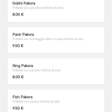
Gobhi Pakora
Frittella con cavolfiori e farina di ceci
8.00 €
Panir Pakora
Frittelle con formaggio fatto in casa e farina di ceci
9.50 €
Ring Pakora
Frittelle con cipolle e farina di ceci
8.00 €
Fish Pakora
Frittelle con pesce e farina di ceci
9.50 €