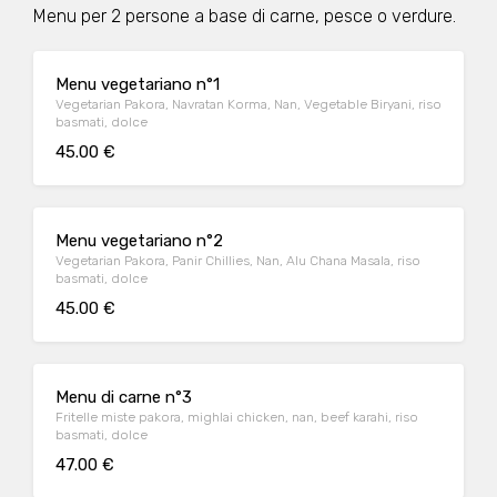
Menu per 2 persone a base di carne, pesce o verdure.
Menu vegetariano n°1
Vegetarian Pakora, Navratan Korma, Nan, Vegetable Biryani, riso
basmati, dolce
45.00 €
Menu vegetariano n°2
Vegetarian Pakora, Panir Chillies, Nan, Alu Chana Masala, riso
basmati, dolce
45.00 €
Menu di carne n°3
Fritelle miste pakora, mighlai chicken, nan, beef karahi, riso
basmati, dolce
47.00 €