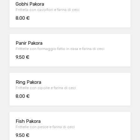
Gobhi Pakora
Frittella con cavolfiori e farina di ceci
8.00 €
Panir Pakora
Frittelle con formaggio fatto in casa e farina di ceci
9.50 €
Ring Pakora
Frittelle con cipolle e farina di ceci
8.00 €
Fish Pakora
Frittelle con pesce e farina di ceci
9.50 €