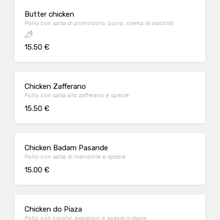
Butter chicken
Pollo con salsa di pomodoro, burro, crema di arachidi
15.50 €
Chicken Zafferano
Pollo con salsa allo zafferano e spezie
15.50 €
Chicken Badam Pasande
Pollo con salsa di mandorle e spezie
15.00 €
Chicken do Piaza
Pollo con cipolle, peperoni e spezie indiane