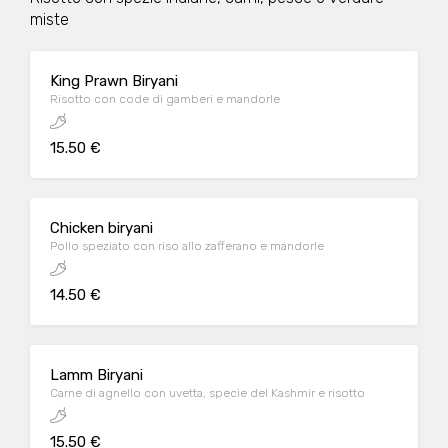
miste
King Prawn Biryani
Risotto con code di gamberi e mandorle
15.50 €
Chicken biryani
Pollo speziato con riso allo zafferano e mandorle
14.50 €
Lamm Biryani
Carne di agnello con uvetta, specie del Kashmir e risotto
15.50 €