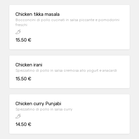
Chicken tikka masala
Bocconcini di pollo cucinati in salsa piccante e pomodorini
freschi
15.50 €
Chicken irani
Spezzatino di pollo in salsa cremosa allo yogurt e anacardi
15.50 €
Chicken curry Punjabi
Spezzatino di pollo in salsa curry
14.50 €