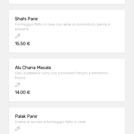
Shahi Panir
Formaggio fatto in casa con salsa di pomodoro, panna e
anacardi
15.50 €
Alu Chana Masala
Ceci e patate al curry con pomodori freschi e zenzerino
fresco
14.00 €
Palak Panir
Crema di spinaci e formaggio fatto in casa