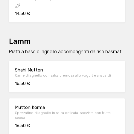
14.50 €
Lamm
Piatti a base di agnello accompagnati da riso basmati
Shahi Mutton
Carne di agnello con salsa cremosa allo yogurt e anacardi
16.50 €
Mutton Korma
Spezzatino di agnello in salsa delicata, speziata con frutta
secca
16.50 €