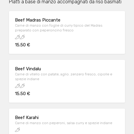
PIatti a base di manzo accompagnati da riso basmati
Beef Madras Piccante
Carne di manzo con foglie di curry tipico del Madras
preparato con peperoncino fresco
15.50 €
Beef Vindalu
Carne di vitello con patate, aglio. zenzero fresco, cipolle e
spezie indiane
15.50 €
Beef Karahi
Carne di manzo con peperoni, salsa curry e spezie indiane