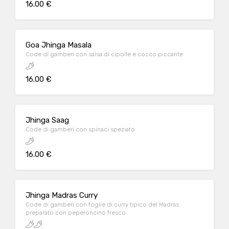
16.00 €
Goa Jhinga Masala
Code di gamberi con salsa di cipolle e cocco piccante
16.00 €
Jhinga Saag
Code di gamberi con spinaci speziato
16.00 €
Jhinga Madras Curry
Code di gamberi con foglie di curry tipico del Madras
preparato con peperoncino fresco