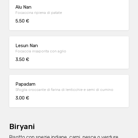
Alu Nan
Focaccina ripiena di patate
5.50 €
Lesun Nan
Focaccia insaporita con aglio
3.50 €
Papadam
Sfoglia croccante di farina di lenticchie e semi di cumino
3.00 €
Biryani
Risotto con spezie indiane, carni, pesce o verdure