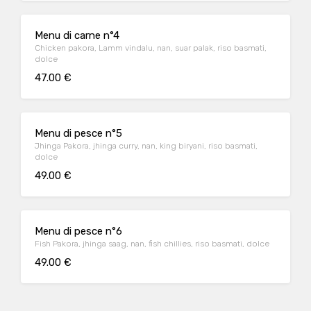
Menu di carne n°4
Chicken pakora, Lamm vindalu, nan, suar palak, riso basmati,
dolce
47.00 €
Menu di pesce n°5
Jhinga Pakora, jhinga curry, nan, king biryani, riso basmati,
dolce
49.00 €
Menu di pesce n°6
Fish Pakora, jhinga saag, nan, fish chillies, riso basmati, dolce
49.00 €