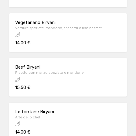
Vegetariano Biryani
Verdure speziate, mandorle, anacardi e riso basmati
14.00 €
Beef Biryani
RIsotto con manzo speziato e mandorle
15.50 €
Le fontane Biryani
Arte dello chef
14.00 €