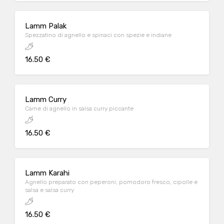
Lamm Palak
Spezzatino di agnello e spinaci con spezie e indiane
16.50 €
Lamm Curry
Carne di agnello in salsa curry piccante
16.50 €
Lamm Karahi
Agnello preparato con peperoni, pomodoro fresco, cipolle e
salsa e salsa curry
16.50 €