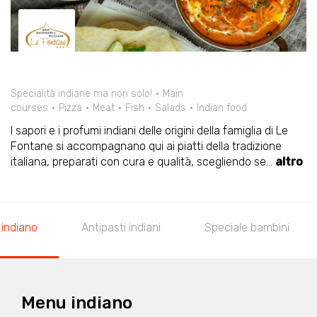
Specialità indiane ma non solo!
Main
courses
Pizza
Meat
Fish
Salads
Indian food
I sapori e i profumi indiani delle origini della famiglia di Le
Fontane si accompagnano qui ai piatti della tradizione
italiana, preparati con cura e qualità, scegliendo se
...
altro
Menu indiano
Antipasti indiani
Speciale ba
Menu indiano