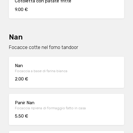
Cotoletta con patate fritte
9.00 €
Nan
Focacce cotte nel forno tandoor
Nan
Focaccia a base di farina bianca
2.00 €
Panir Nan
Focaccia ripiena di formaggio fatto in casa
5.50 €