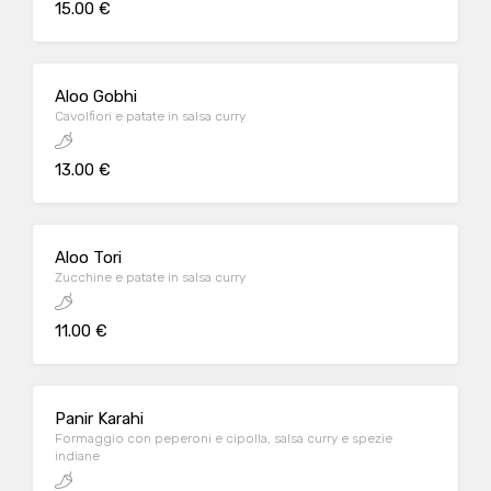
15.00 €
Aloo Gobhi
Cavolfiori e patate in salsa curry
13.00 €
Aloo Tori
Zucchine e patate in salsa curry
11.00 €
Panir Karahi
Formaggio con peperoni e cipolla, salsa curry e spezie
indiane