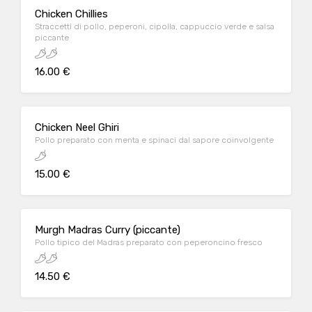
Chicken Chillies
Straccetti di pollo, peperoni, cipolla, cappuccio verde e salsa
piccante
16.00 €
Chicken Neel Ghiri
Pollo preparato con menta e spinaci dal sapore coinvolgente
15.00 €
Murgh Madras Curry (piccante)
Pollo tipico del Madras preparato con peperoncino fresco
14.50 €