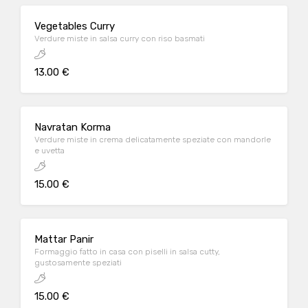
Vegetables Curry
Verdure miste in salsa curry con riso basmati
13.00 €
Navratan Korma
Verdure miste in crema delicatamente speziate con mandorle
e uvetta
15.00 €
Mattar Panir
Formaggio fatto in casa con piselli in salsa cutty,
gustosamente speziati
15.00 €