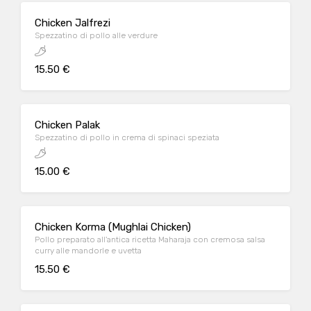
Chicken Jalfrezi
Spezzatino di pollo alle verdure
15.50 €
Chicken Palak
Spezzatino di pollo in crema di spinaci speziata
15.00 €
Chicken Korma (Mughlai Chicken)
Pollo preparato all'antica ricetta Maharaja con cremosa salsa
curry alle mandorle e uvetta
15.50 €