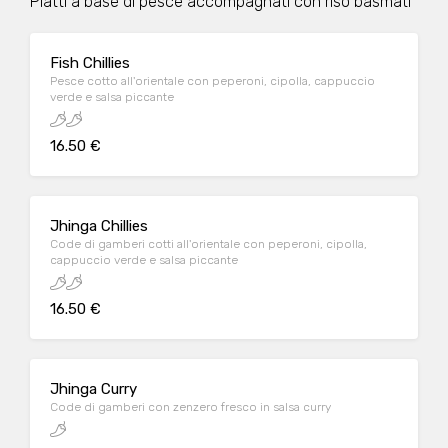
Piatti a base di pesce accompagnati con riso basmati
Fish Chillies
Pesce cotto all'orientale con peperoni, cipolla, cappuccio
verde e salsa piccante
16.50 €
Jhinga Chillies
Code di gamberi cotti all'orientale con peperoni, cipolla,
cappuccio verde e salsa piccante
16.50 €
Jhinga Curry
Code di gamberi con zenzero fresco in salsa curry