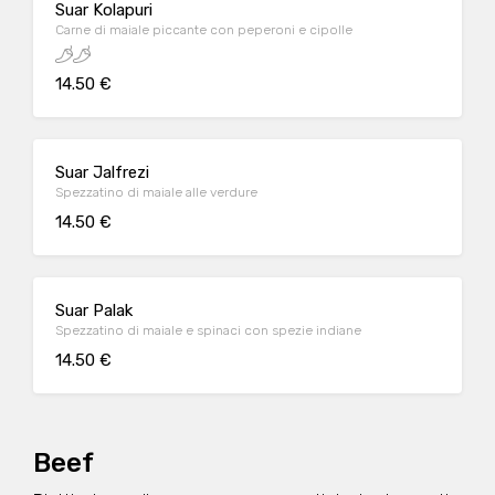
Suar Kolapuri
Carne di maiale piccante con peperoni e cipolle
14.50 €
Suar Jalfrezi
Spezzatino di maiale alle verdure
14.50 €
Suar Palak
Spezzatino di maiale e spinaci con spezie indiane
14.50 €
Beef