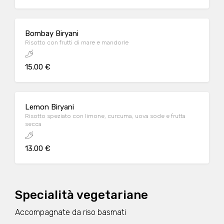
Bombay Biryani
Risotto con frutti di mare e mandorle
15.00 €
Lemon Biryani
Risotto speziato con limone, curcuma, uova sode e frutta
secca
13.00 €
Specialità vegetariane
Accompagnate da riso basmati