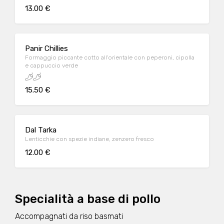
13.00 €
Panir Chillies
Formaggio piccante cotto all'orientale con peperoni, cipolla
e cappuccio verde
15.50 €
Dal Tarka
Lenticchie con spezie indiane, zenzero fresco
12.00 €
Specialità a base di pollo
Accompagnati da riso basmati