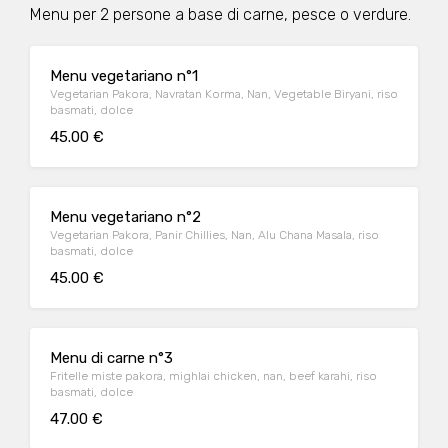
Menu per 2 persone a base di carne, pesce o verdure.
Menu vegetariano n°1
Vegetarian Pakora, Navratan Korma, Nan, Vegetable Biryani, riso
basmati, dolce
45.00 €
Menu vegetariano n°2
Vegetarian Pakora, Panir Chillies, Nan, Alu Chana Masala, riso
basmati, dolce
45.00 €
Menu di carne n°3
Fritelle miste pakora, mighlai chicken, nan, beef karahi, riso
basmati, dolce
47.00 €