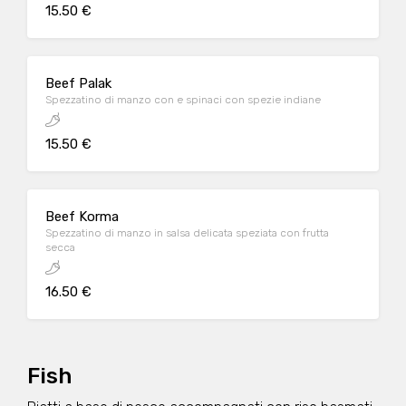
15.50 €
Beef Palak
Spezzatino di manzo con e spinaci con spezie indiane
15.50 €
Beef Korma
Spezzatino di manzo in salsa delicata speziata con frutta
secca
16.50 €
Fish