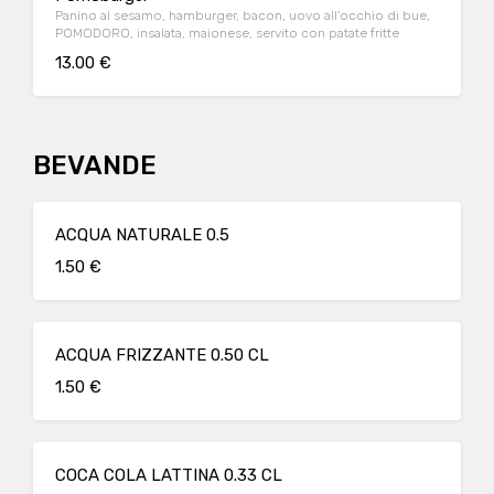
Panino al sesamo, hamburger, bacon, uovo all’occhio di bue,
POMODORO, insalata, maionese, servito con patate fritte
13.00 €
BEVANDE
ACQUA NATURALE 0.5
1.50 €
ACQUA FRIZZANTE 0.50 CL
1.50 €
COCA COLA LATTINA 0.33 CL