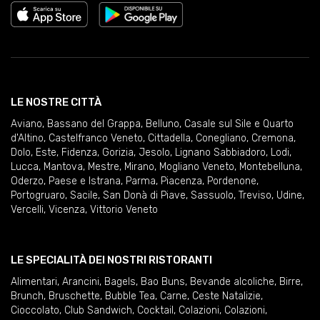
LE NOSTRE CITTÀ
Aviano
,
Bassano del Grappa
,
Belluno
,
Casale sul Sile e Quarto
d'Altino
,
Castelfranco Veneto
,
Cittadella
,
Conegliano
,
Cremona
,
Dolo
,
Este
,
Fidenza
,
Gorizia
,
Jesolo
,
Lignano Sabbiadoro
,
Lodi
,
Lucca
,
Mantova
,
Mestre
,
Mirano
,
Mogliano Veneto
,
Montebelluna
,
Oderzo
,
Paese e Istrana
,
Parma
,
Piacenza
,
Pordenone
,
Portogruaro
,
Sacile
,
San Donà di Piave
,
Sassuolo
,
Treviso
,
Udine
,
Vercelli
,
Vicenza
,
Vittorio Veneto
LE SPECIALITÀ DEI NOSTRI RISTORANTI
Alimentari
,
Arancini
,
Bagels
,
Bao Buns
,
Bevande alcoliche
,
Birre
,
Brunch
,
Bruschette
,
Bubble Tea
,
Carne
,
Ceste Natalizie
,
Cioccolato
,
Club Sandwich
,
Cocktail
,
Colazioni
,
Colazioni
,