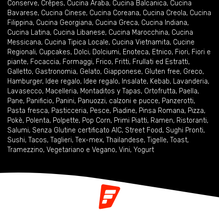
Conserve
,
Crêpes
,
Cucina Araba
,
Cucina Balcanica
,
Cucina
Bavarese
,
Cucina Cinese
,
Cucina Coreana
,
Cucina Creola
,
Cucina
Filippina
,
Cucina Georgiana
,
Cucina Greca
,
Cucina Indiana
,
Cucina Latina
,
Cucina Libanese
,
Cucina Marocchina
,
Cucina
Messicana
,
Cucina Tipica Locale
,
Cucina Vietnamita
,
Cucine
Regionali
,
Cupcakes
,
Dolci
,
Dolciumi
,
Enoteca
,
Etnico
,
Fiori
,
Fiori e
piante
,
Focaccia
,
Formaggi
,
Frico
,
Fritti
,
Frullati ed Estratti
,
Galletto
,
Gastronomia
,
Gelato
,
Giapponese
,
Gluten free
,
Greco
,
Hamburger
,
Idee regalo
,
Idee regalo
,
Insalate
,
Kebab
,
Lavanderia
,
Lavasecco
,
Macelleria
,
Montaditos y Tapas
,
Ortofrutta
,
Paella
,
Pane
,
Panificio
,
Panini
,
Panuozzi, calzoni e pucce
,
Panzerotti
,
Pasta fresca
,
Pasticceria
,
Pesce
,
Piadine
,
Pinsa Romana
,
Pizza
,
Pokè
,
Polenta
,
Polpette
,
Pop Corn
,
Primi Piatti
,
Ramen
,
Ristoranti
,
Salumi
,
Senza Glutine certificato AIC
,
Street Food
,
Sughi Pronti
,
Sushi
,
Tacos
,
Taglieri
,
Tex-mex
,
Thailandese
,
Tigelle
,
Toast
,
Tramezzino
,
Vegetariano e Vegano
,
Vini
,
Yogurt