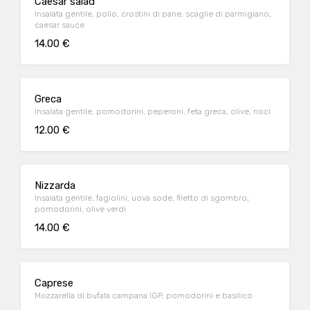
Caesar salad
Insalata gentile, pollo, crostini di pane, scaglie di parmigiano,
caesar sauce
14.00 €
Greca
Insalata gentile, pomodorini, peperoni, feta greca, olive, noci
12.00 €
Nizzarda
Insalata gentile, fagiolini, uova sode, filetto di sgombro,
pomodorini, olive verdi
14.00 €
Caprese
Mozzarella di bufala campana IGP, pomodorini e basilico