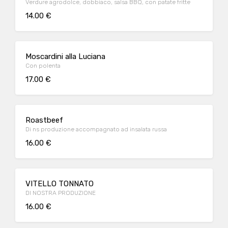
Verdure agrodolce, dobbiaco, salsa BBQ, con patate fritte
14.00 €
Moscardini alla Luciana
Con polenta
17.00 €
Roastbeef
Di ns produzione accompagnato ad insalata russa
16.00 €
VITELLO TONNATO
DI NOSTRA PRODUZIONE
16.00 €