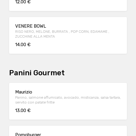
12.00 €
VENERE BOWL
RISO NERO, MELONE, BURRATA , POP CORN, EDAMAME ,
ZUCCHINE ALLA MENTA
14.00 €
Panini Gourmet
Maurizio
Panino, salmone affumicato, avocado, misticanza, salsa tartara,
servito con patate fritte
13.00 €
Pomoburger