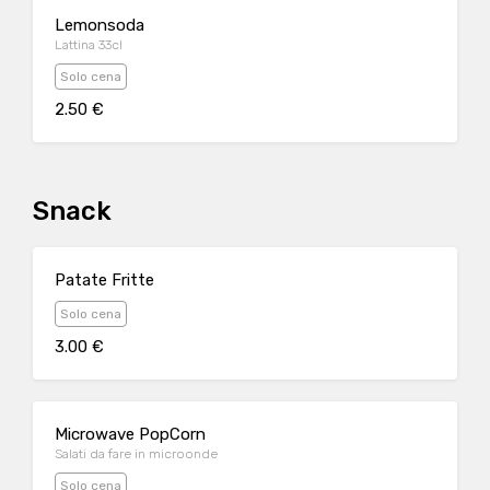
Lemonsoda
Lattina 33cl
Solo cena
2.50 €
Snack
Patate Fritte
Solo cena
3.00 €
Microwave PopCorn
Salati da fare in microonde
Solo cena