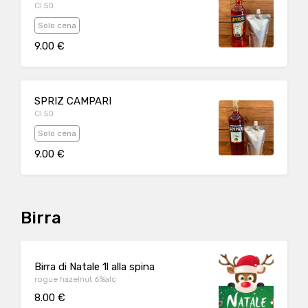
Cl 50
Solo cena
9.00 €
SPRIZ CAMPARI
Cl 50
Solo cena
9.00 €
Birra
Birra di Natale 1l alla spina
rogue hazelnut 6%alc
8.00 €