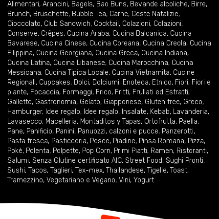
Alimentari
,
Arancini
,
Bagels
,
Bao Buns
,
Bevande alcoliche
,
Birre
,
Brunch
,
Bruschette
,
Bubble Tea
,
Carne
,
Ceste Natalizie
,
Cioccolato
,
Club Sandwich
,
Cocktail
,
Colazioni
,
Colazioni
,
Conserve
,
Crêpes
,
Cucina Araba
,
Cucina Balcanica
,
Cucina
Bavarese
,
Cucina Cinese
,
Cucina Coreana
,
Cucina Creola
,
Cucina
Filippina
,
Cucina Georgiana
,
Cucina Greca
,
Cucina Indiana
,
Cucina Latina
,
Cucina Libanese
,
Cucina Marocchina
,
Cucina
Messicana
,
Cucina Tipica Locale
,
Cucina Vietnamita
,
Cucine
Regionali
,
Cupcakes
,
Dolci
,
Dolciumi
,
Enoteca
,
Etnico
,
Fiori
,
Fiori e
piante
,
Focaccia
,
Formaggi
,
Frico
,
Fritti
,
Frullati ed Estratti
,
Galletto
,
Gastronomia
,
Gelato
,
Giapponese
,
Gluten free
,
Greco
,
Hamburger
,
Idee regalo
,
Idee regalo
,
Insalate
,
Kebab
,
Lavanderia
,
Lavasecco
,
Macelleria
,
Montaditos y Tapas
,
Ortofrutta
,
Paella
,
Pane
,
Panificio
,
Panini
,
Panuozzi, calzoni e pucce
,
Panzerotti
,
Pasta fresca
,
Pasticceria
,
Pesce
,
Piadine
,
Pinsa Romana
,
Pizza
,
Pokè
,
Polenta
,
Polpette
,
Pop Corn
,
Primi Piatti
,
Ramen
,
Ristoranti
,
Salumi
,
Senza Glutine certificato AIC
,
Street Food
,
Sughi Pronti
,
Sushi
,
Tacos
,
Taglieri
,
Tex-mex
,
Thailandese
,
Tigelle
,
Toast
,
Tramezzino
,
Vegetariano e Vegano
,
Vini
,
Yogurt