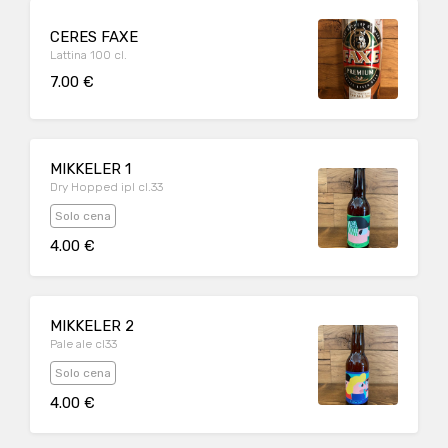
CERES FAXE
Lattina 100 cl.
7.00 €
MIKKELER 1
Dry Hopped ipl cl.33
Solo cena
4.00 €
MIKKELER 2
Pale ale cl33
Solo cena
4.00 €