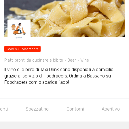
Solo su Foodracers
Piatti pronti da cucinare e bibite
Beer
Wine
Il vino e le birre di Taxi Drink sono disponibili a domicilio
grazie al servizio di Foodracers. Ordina a Bassano su
Foodracers.com o scarica l'app!
onti
Spezzatino
Contorni
Aperitivo