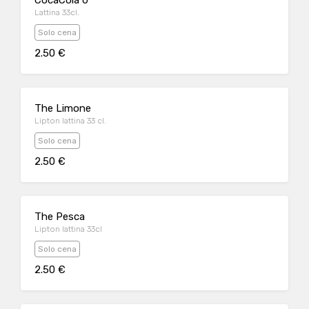
CocaCola 0
Lattina 33cl.
Solo cena
2.50 €
The Limone
Lipton lattina 33 cl.
Solo cena
2.50 €
The Pesca
Lipton lattina 33cl
Solo cena
2.50 €