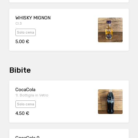
WHISKY MIGNON
Cl.3
Solo cena
5.00 €
Bibite
CocaCola
1l. Bottiglia in Vetro
Solo cena
4.50 €