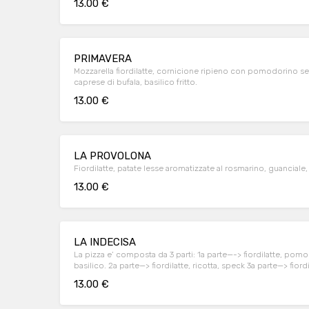
13.00 €
PRIMAVERA
Mozzarella fiordilatte, cornicione ripieno con pomodorino sec
caprese di bufala, basilico fritto.
13.00 €
LA PROVOLONA
Fiordilatte, patate lesse aromatizzate al rosmarino, guanciale,
13.00 €
LA INDECISA
La pizza e’ composta da 3 parti: 1a parte—-> fiordilatte, pom
basilico. 2a parte—> fiordilatte, ricotta, speck 3a parte—> fiordi
13.00 €