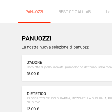
PANUOZZI
BEST OF GALì LAB
Le 
PANUOZZI
La nostra nuova selezione di panuozzi
J'ADORE
Cotolette di pollo, insalata, pomodorino datterino, salsa rosa, 
15.00 €
DIETETICO
PROSCIUTTO CRUDO DI PARMA, MOZZARELLA DI BUFALA, RU
OLIO EVO
13.00 €