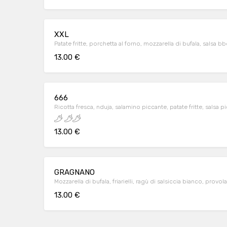
XXL
Patate fritte, porchetta al forno, mozzarella di bufala, salsa b
13.00 €
666
Ricotta fresca, nduja, salamino piccante, patate fritte, salsa p
13.00 €
GRAGNANO
Mozzarella di bufala, friarielli, ragù di salsiccia bianco, provola
13.00 €