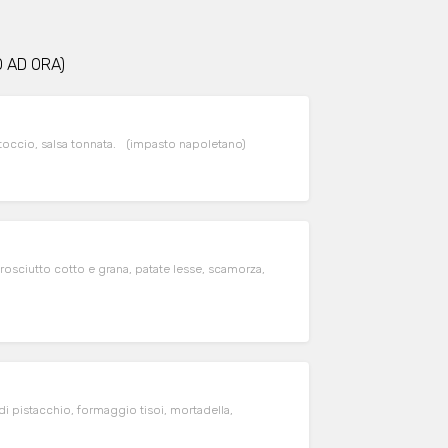
O AD ORA)
artoccio, salsa tonnata. (impasto napoletano)
prosciutto cotto e grana, patate lesse, scamorza,
 di pistacchio, formaggio tisoi, mortadella,