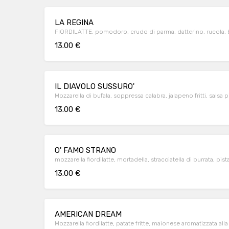
LA REGINA
FIORDILATTE, pomodoro, crudo di parma, datterino, rucola, b
13.00 €
IL DIAVOLO SUSSURO'
Mozzarella di bufala, soppressa calabra, jalapeno fritti, sals
13.00 €
O' FAMO STRANO
mozzarella fiordilatte, mortadella, stracciatella di burrata, pis
13.00 €
AMERICAN DREAM
Mozzarella fiordilatte, patate fritte, maionese aromatizzata all