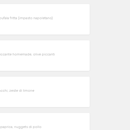
ufala fritta (impasto napoletano)
a piccante homemade, olive piccanti
tacchi, zeste di limone
a paprica, nuggets di pollo