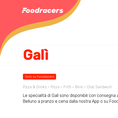
Galì
Solo su Foodracers
Pizza & Drinks
Pizza
Fritti
Birre
Club Sandwich
Le specialità di Galì sono disponibili con consegna a
Belluno a pranzo e cena dalla nostra App o su Fo