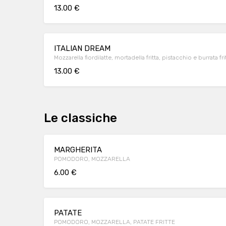
13.00 €
ITALIAN DREAM
Mozzarella fiordilatte, mortadella fritta, pistacchio e burrata fr
13.00 €
Le classiche
MARGHERITA
POMODORO, MOZZARELLA
6.00 €
PATATE
POMODORO, MOZZARELLA, PATATE FRITTE