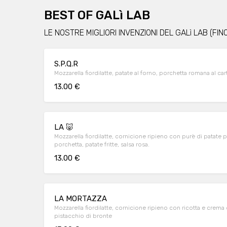
BEST OF GALì LAB
LE NOSTRE MIGLIORI INVENZIONI DEL GALì LAB (FIN
S.P.Q.R
Mozzarella fiordilatte, patate al forno, porchetta romana al c
13.00 €
LA 🐷
Mozzarella fiordilatte, cornicione ripieno con purè di patate 
porchetta, patate fritte, salsa rosa.
13.00 €
LA MORTAZZA
Mozzarella fiordilatte, cornicione ripieno con ricotta e crema
pistacchio di bronte