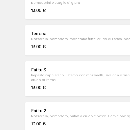
pomodorini e scaglie di grana
13.00 €
Terrona
Mozzarella, pomodoro, melanzane fritte, crudo di Parma, boc
13.00 €
Fai tu 3
Impasto napoletano. Esterno con mozzarella, salsiccia e friar
crudo di Parma
13.00 €
Fai tu 2
Mozzarella, pomodoro, bufala a crudo e pesto. Cornicione rip
13.00 €