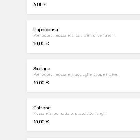
6.00 €
Capricciosa
Pomodoro, mozzarella, carciofini, olive, funghi.
10.00 €
Siciliana
Pomodoro, mozzarella, acciughe, capperi, olive.
10.00 €
Calzone
Mozzarella, pomodoro, prosciutto, funghi.
10.00 €