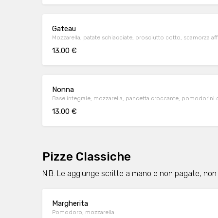
Gateau
Mozzarella, patate schiacciate, prosciutto cotto, scamorza aff
13.00 €
Nonna
Base integrale, mozzarella, pancetta croccante, pomodorini
13.00 €
Pizze Classiche
N.B. Le aggiunge scritte a mano e non pagate, non
Margherita
Pomodoro, mozzarella