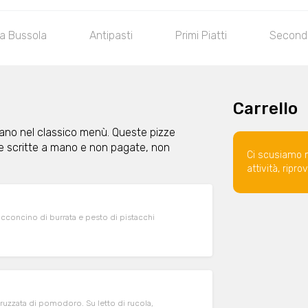
la Bussola
Antipasti
Primi Piatti
Secondi
Carrello
ovano nel classico menù. Queste pizze
e scritte a mano e non pagate, non
Ci scusiamo 
attività, ripr
bocconcino di burrata e pesto di pistacchi
ruzzata di pomodoro. Su letto di rucola,