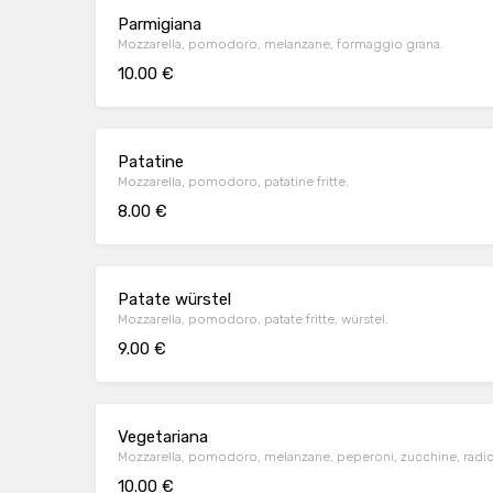
Parmigiana
Mozzarella, pomodoro, melanzane, formaggio grana.
10.00 €
Patatine
Mozzarella, pomodoro, patatine fritte.
8.00 €
Patate würstel
Mozzarella, pomodoro, patate fritte, würstel.
9.00 €
Vegetariana
Mozzarella, pomodoro, melanzane, peperoni, zucchine, radicc
10.00 €