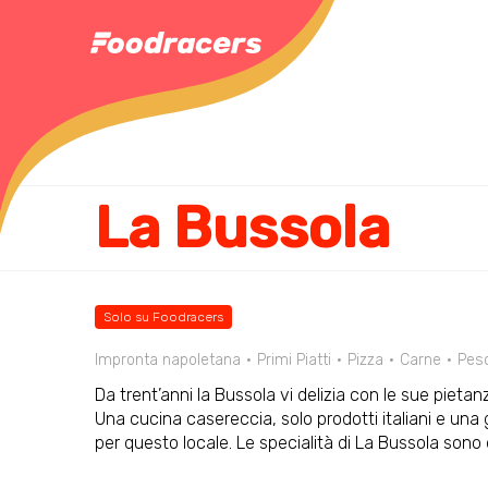
La Bussola
Solo su Foodracers
Impronta napoletana
Primi Piatti
Pizza
Carne
Pes
Da trent’anni la Bussola vi delizia con le sue pietan
Una cucina casereccia, solo prodotti italiani e una
per questo locale. Le specialità di La Bussola sono d