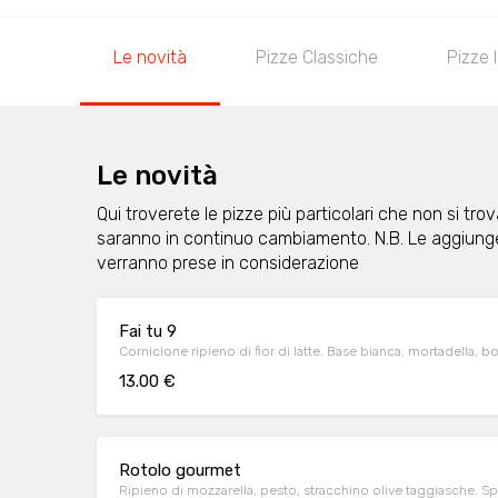
Le novità
Pizze Classiche
Pizze 
Le novità
Qui troverete le pizze più particolari che non si tr
saranno in continuo cambiamento. N.B. Le aggiung
verranno prese in considerazione
Fai tu 9
Cornicione ripieno di fior di latte. Base bianca, mortadella, 
13.00 €
Rotolo gourmet
Ripieno di mozzarella, pesto, stracchino olive taggiasche. Sp