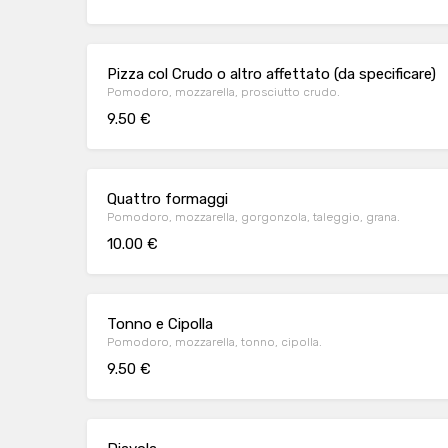
Pizza col Crudo o altro affettato (da specificare)
Pomodoro, mozzarella, prosciutto crudo.
9.50 €
Quattro formaggi
Pomodoro, mozzarella, gorgonzola, taleggio, grana.
10.00 €
Tonno e Cipolla
Pomodoro, mozzarella, tonno, cipolla.
9.50 €