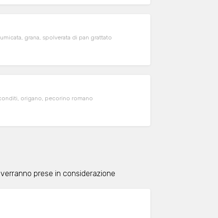
umicata, grana, spolverata di pan grattato
 conditi, origano, pecorino romano
 verranno prese in considerazione