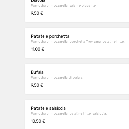
Diavola
Pomodoro, mozzarella, salame piccante
9.50 €
Patate e porchetta
Pomodoro, mozzarella, porchetta Trevisana, patatine fritte.
11.00 €
Bufala
Pomodoro, mozzarella di bufala.
9.50 €
Patate e salsiccia
Pomodoro, mozzarella, patatine fritte, salsiccia.
10.50 €