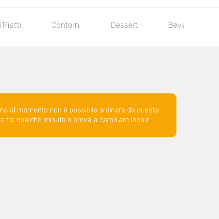
 Piatti
Contorni
Dessert
Bevande
ma al momento non è possibile ordinare da questa
ova tra qualche minuto o prova a cambiare locale.