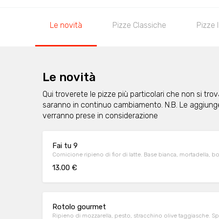
Le novità
Pizze Classiche
Pizze 
Le novità
Qui troverete le pizze più particolari che non si tr
saranno in continuo cambiamento. N.B. Le aggiung
verranno prese in considerazione
Fai tu 9
Cornicione ripieno di fior di latte. Base bianca, mortadella, 
13.00 €
Rotolo gourmet
Ripieno di mozzarella, pesto, stracchino olive taggiasche. Sp