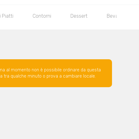
 Piatti
Contorni
Dessert
Bevande
ma al momento non è possibile ordinare da questa
ova tra qualche minuto o prova a cambiare locale.