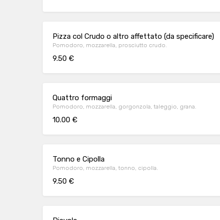
Pizza col Crudo o altro affettato (da specificare)
Pomodoro, mozzarella, prosciutto crudo.
9.50 €
Quattro formaggi
Pomodoro, mozzarella, gorgonzola, taleggio, grana.
10.00 €
Tonno e Cipolla
Pomodoro, mozzarella, tonno, cipolla.
9.50 €