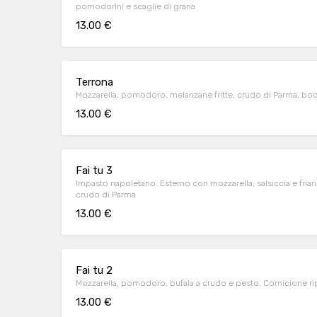
pomodorini e scaglie di grana
13.00 €
Terrona
Mozzarella, pomodoro, melanzane fritte, crudo di Parma, boc
13.00 €
Fai tu 3
Impasto napoletano. Esterno con mozzarella, salsiccia e friar
crudo di Parma
13.00 €
Fai tu 2
Mozzarella, pomodoro, bufala a crudo e pesto. Cornicione rip
13.00 €