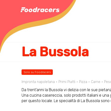
La Bussola
Solo su Foodracers
Impronta napoletana
Primi Piatti
Pizza
Carne
Pes
Da trent’anni la Bussola vi delizia con le sue pietan
Una cucina casereccia, solo prodotti italiani e una
per questo locale. Le specialità di La Bussola sono d