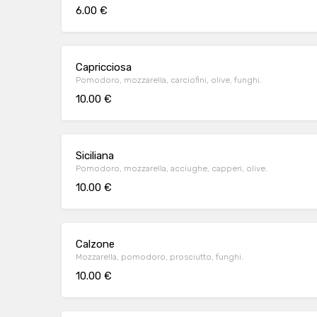
6.00 €
Capricciosa
Pomodoro, mozzarella, carciofini, olive, funghi.
10.00 €
Siciliana
Pomodoro, mozzarella, acciughe, capperi, olive.
10.00 €
Calzone
Mozzarella, pomodoro, prosciutto, funghi.
10.00 €