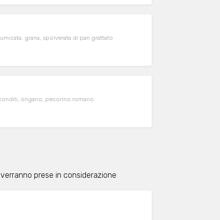
umicata, grana, spolverata di pan grattato
 conditi, origano, pecorino romano
 verranno prese in considerazione