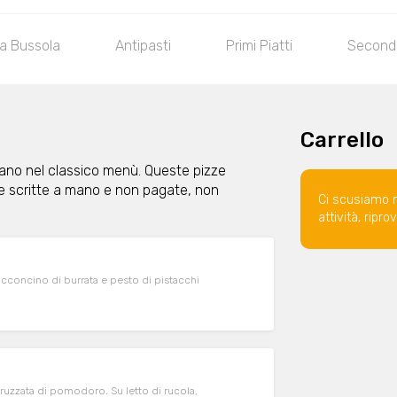
la Bussola
Antipasti
Primi Piatti
Secondi
Carrello
ovano nel classico menù. Queste pizze
e scritte a mano e non pagate, non
Ci scusiamo 
attività, ripr
bocconcino di burrata e pesto di pistacchi
ruzzata di pomodoro. Su letto di rucola,