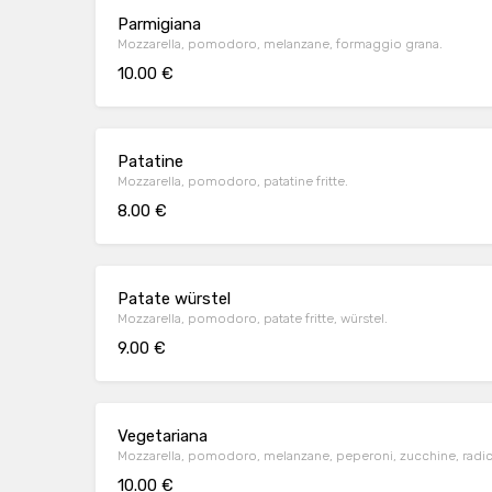
Parmigiana
Mozzarella, pomodoro, melanzane, formaggio grana.
10.00 €
Patatine
Mozzarella, pomodoro, patatine fritte.
8.00 €
Patate würstel
Mozzarella, pomodoro, patate fritte, würstel.
9.00 €
Vegetariana
Mozzarella, pomodoro, melanzane, peperoni, zucchine, radicc
10.00 €