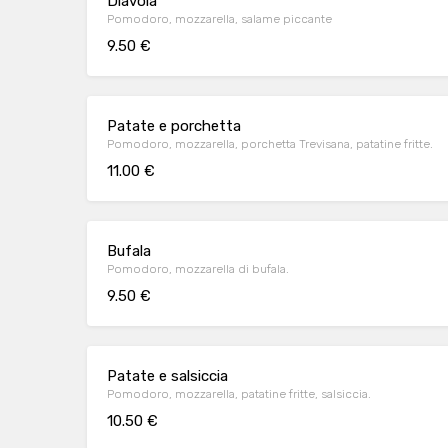
Diavola
Pomodoro, mozzarella, salame piccante
9.50 €
Patate e porchetta
Pomodoro, mozzarella, porchetta Trevisana, patatine fritte.
11.00 €
Bufala
Pomodoro, mozzarella di bufala.
9.50 €
Patate e salsiccia
Pomodoro, mozzarella, patatine fritte, salsiccia.
10.50 €