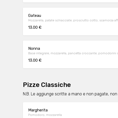
Gateau
Mozzarella, patate schiacciate, prosciutto cotto, scamorza aff
13.00 €
Nonna
Base integrale, mozzarella, pancetta croccante, pomodorini
13.00 €
Pizze Classiche
N.B. Le aggiunge scritte a mano e non pagate, non
Margherita
Pomodoro, mozzarella