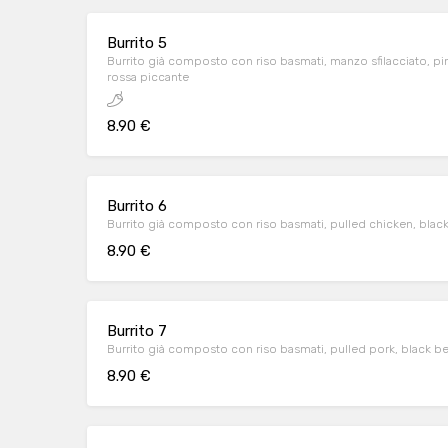
Burrito 5
Burrito già composto con riso basmati, manzo sfilacciato, pin
rossa piccante
8.90 €
Burrito 6
Burrito già composto con riso basmati, pulled chicken, blac
8.90 €
Burrito 7
Burrito già composto con riso basmati, pulled pork, black b
8.90 €