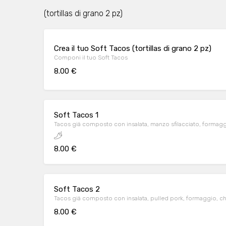
(tortillas di grano 2 pz)
Crea il tuo Soft Tacos (tortillas di grano 2 pz)
Componi il tuo Soft Tacos
8.00 €
Soft Tacos 1
Tacos già composto con insalata, manzo sfilacciato, formag
8.00 €
Soft Tacos 2
Tacos già composto con insalata, pulled pork, formaggio, ch
8.00 €