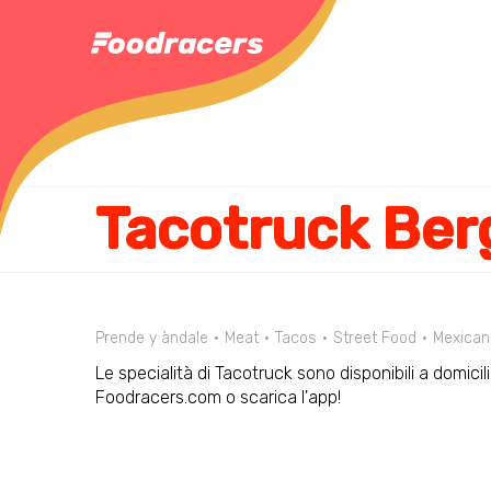
Tacotruck Be
Prende y àndale
Meat
Tacos
Street Food
Mexican
Le specialità di Tacotruck sono disponibili a domici
Foodracers.com o scarica l'app!