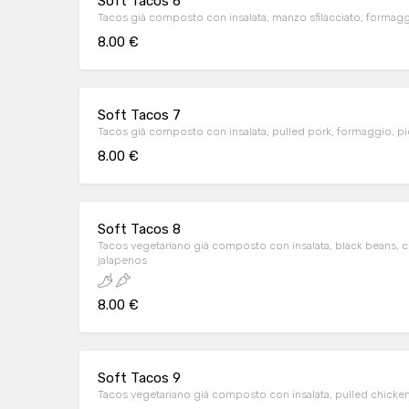
Soft Tacos 6
Tacos già composto con insalata, manzo sfilacciato, formaggi
8.00 €
Soft Tacos 7
Tacos già composto con insalata, pulled pork, formaggio, p
8.00 €
Soft Tacos 8
Tacos vegetariano già composto con insalata, black beans, c
jalapenos
8.00 €
Soft Tacos 9
Tacos vegetariano già composto con insalata, pulled chicken