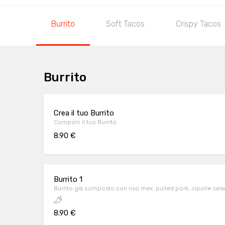
Burrito
Soft Tacos
Crispy Tacos
Burrito
Crea il tuo Burrito
Componi il tuo Burrito
8.90 €
Burrito 1
Burrito già composto con riso mex, pulled pork, cipolle car
8.90 €