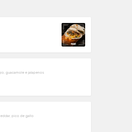
gio, guacamole e jalapenos
eddar, pico de gallo