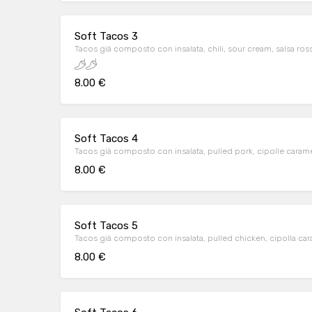
Soft Tacos 3
Tacos già composto con insalata, chili, sour cream, salsa ros
8.00 €
Soft Tacos 4
Tacos già composto con insalata, pulled pork, cipolle cara
8.00 €
Soft Tacos 5
Tacos già composto con insalata, pulled chicken, cipolla car
8.00 €