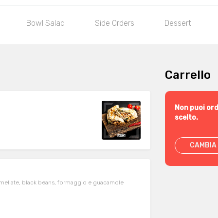
Bowl Salad
Side Orders
Dessert
Carrello
Non puoi ord
scelto.
CAMBIA 
amellate, black beans, formaggio e guacamole