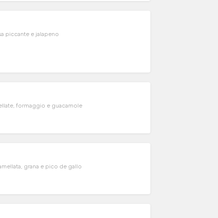
sa piccante e jalapeno
mellate, formaggio e guacamole
amellata, grana e pico de gallo