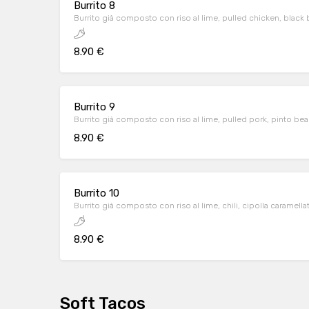
Burrito 8
Burrito già composto con riso al lime, pulled chicken, black b
8.90 €
Burrito 9
Burrito già composto con riso al lime, pulled pork, pinto be
8.90 €
Burrito 10
Burrito già composto con riso al lime, chili, cipolla caramell
8.90 €
Soft Tacos