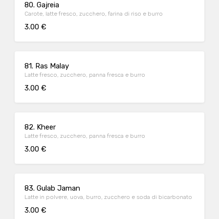
80. Gajreia
Carote, latte fresco, zucchero, farina di riso e burro
3.00 €
81. Ras Malay
Latte fresco, zucchero, panna fresca e burro
3.00 €
82. Kheer
Latte fresco, zucchero, panna fresca e burro
3.00 €
83. Gulab Jaman
Latte in polvere, uova, burro, zucchero e soda di bicarbonato
3.00 €