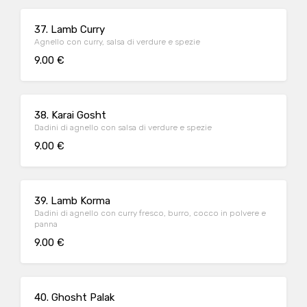
37. Lamb Curry
Agnello con curry, salsa di verdure e spezie
9.00 €
38. Karai Gosht
Dadini di agnello con salsa di verdure e spezie
9.00 €
39. Lamb Korma
Dadini di agnello con curry fresco, burro, cocco in polvere e
panna
9.00 €
40. Ghosht Palak