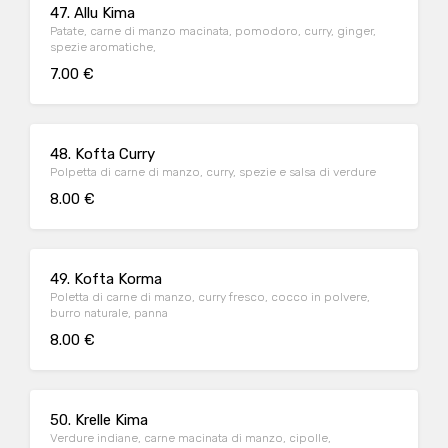
47. Allu Kima
Patate, carne di manzo macinata, pomodoro, curry, ginger,
spezie aromatiche,
7.00 €
48. Kofta Curry
Polpetta di carne di manzo, curry, spezie e salsa di verdure
8.00 €
49. Kofta Korma
Poletta di carne di manzo, curry fresco, cocco in polvere,
burro naturale, panna
8.00 €
50. Krelle Kima
Verdure indiane, carne macinata di manzo, cipolle,