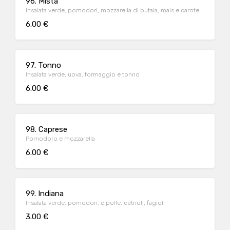
96. Mista
Insalata verde, pomodori, mozzarella di bufala, mais e carote
6.00 €
97. Tonno
Insalata verde, uova, formaggio e tonno
6.00 €
98. Caprese
Pomodoro e mozzarella
6.00 €
99. Indiana
Insalata verde, pomodori, cipolle, cetrioli, fagioli
3.00 €