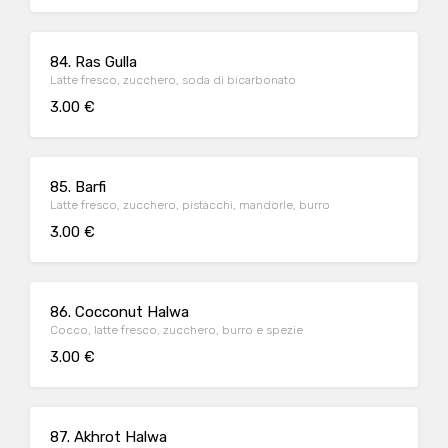
84. Ras Gulla
Latte fresco, zucchero, soda di bicarbonato
3.00 €
85. Barfi
Latte fresco, zucchero, pistacchi, mandorle, burro
3.00 €
86. Cocconut Halwa
Cocco, latte fresco, zucchero, burro e spezie
3.00 €
87. Akhrot Halwa