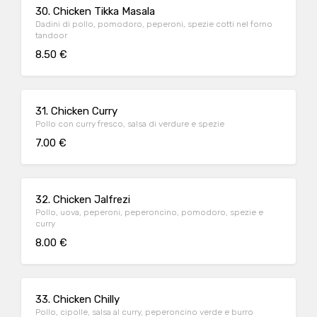
30. Chicken Tikka Masala
Dadini di pollo, pomodoro, peperoni, spezie cotti nel forno
tandoor
8.50 €
31. Chicken Curry
Pollo con curry fresco, salsa di verdure e spezie
7.00 €
32. Chicken Jalfrezi
Pollo, uova, peperoni, peperoncino, pomodoro, spezie e
curry
8.00 €
33. Chicken Chilly
Pollo, cipolle, salsa al curry, peperoncino verde e burro