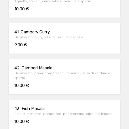
Agnello, spinaci, curry, salsa di verdure e spezie
10.00 €
41. Gambery Curry
Gamberetti, curry, salsa di verdure e spezie
9.00 €
42. Gamberi Masala
Gamberetti, pomodoro fresco, peperoni, salsa di verdure e
spezie
10.00 €
43. Fish Masala
Fiori di merluzzo, pomodoro, peperoncino, cipolle e limone
10.00 €