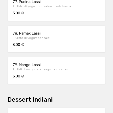
77. Pudina Lassi
Frullato di yogurt con sale e menta fresca
3.00 €
78. Namak Lassi
Frullato di yogurt con sale
3.00 €
79. Mango Lassi
Frullati di mango con yogurt e zucchero
3.00 €
Dessert Indiani