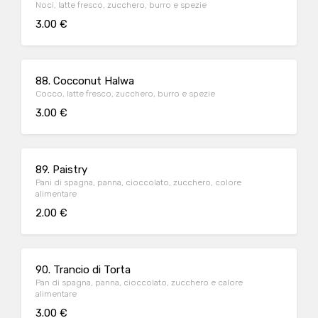
Noci, latte fresco, zucchero, burro e spezie
3.00 €
88. Cocconut Halwa
Cocco, latte fresco, zucchero, burro e spezie
3.00 €
89. Paistry
Pani di spagna, panna, cioccolato, zucchero, colore
alimentare
2.00 €
90. Trancio di Torta
Pan di spagna, panna, cioccolato, zucchero e calore
alimentare
3.00 €