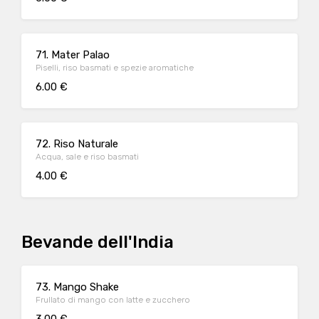
71. Mater Palao
Piselli, riso basmati e spezie aromatiche
6.00 €
72. Riso Naturale
Acqua, sale e riso basmati
4.00 €
Bevande dell'India
73. Mango Shake
Frullato di mango con latte e zucchero