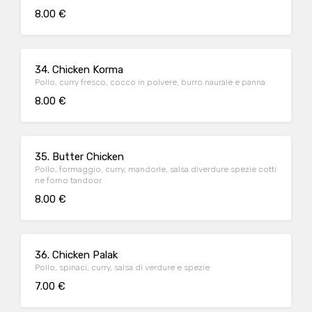
8.00 €
34. Chicken Korma
Pollo, curry fresco, cocco in polvere, burro naurale e panna
8.00 €
35. Butter Chicken
Pollo, formaggio, curry, mandorle, salsa diverdure spezie cotti
ne forno tandoor
8.00 €
36. Chicken Palak
Pollo, spinaci, curry, salsa di verdure e spezie
7.00 €