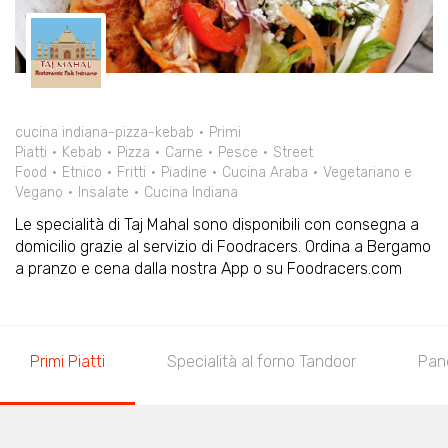
cucina indiana-pizza-kebab
Primi
Piatti
Kebab
Pizza
Carne
Pesce
Street
Food
Etnico
Fritti
Piadine
Cucina Araba
Vegetariano e
Vegano
Insalate
Cucina Indiana
Le specialità di Taj Mahal sono disponibili con consegna a
domicilio grazie al servizio di Foodracers. Ordina a Bergamo
a pranzo e cena dalla nostra App o su Foodracers.com
Primi Piatti
Specialità al forno Tandoor
Pan