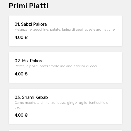
Primi Piatti
01. Sabzi Pakora
Melanzane, zucchine, patate, farina di ceci, spezie aromatiche
4.00 €
02. Mix Pakora
Patate, cipolle, prezzemolo indiano e farina di ceci
4.00 €
03. Shami Kebab
Carne macinata di manzo, uova, ginger, aglio, lenticchie di
ceci
4.00 €