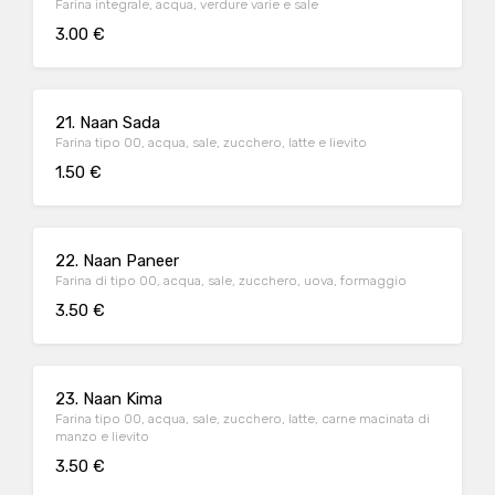
Farina integrale, acqua, verdure varie e sale
3.00 €
21. Naan Sada
Farina tipo 00, acqua, sale, zucchero, latte e lievito
1.50 €
22. Naan Paneer
Farina di tipo 00, acqua, sale, zucchero, uova, formaggio
3.50 €
23. Naan Kima
Farina tipo 00, acqua, sale, zucchero, latte, carne macinata di
manzo e lievito
3.50 €