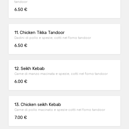
tandoor
6.50 €
11. Chicken Tikka Tandoor
Dadini di pollo e spezie, cotti nel forno tandoor
6.50 €
12. Seikh Kebab
Carne di manzo macinata e spezie, cotti nel forno tandoor
6.00 €
13. Chicken seikh Kebab
Carne di pollo macinato e spezie cotti nel forno tandoor
7.00 €