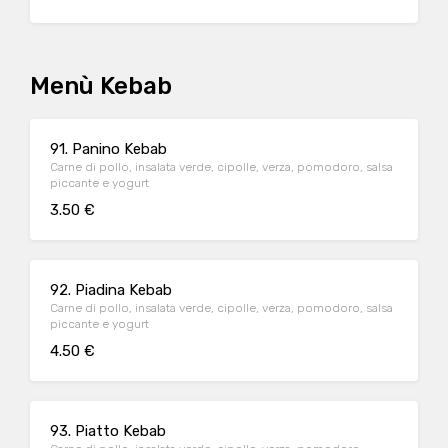
Menù Kebab
91. Panino Kebab
Carne di pollo, insalata verde, cipolle, verza, pomodoro, salsa
piccante e yogurt
3.50 €
92. Piadina Kebab
Carne di pollo, insalata verde, cipolle, verza, pomodoro, salsa
piccante e yogurt
4.50 €
93. Piatto Kebab