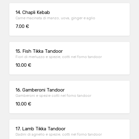
14. Chapli Kebab
Carne macinata di manzo, uova, ginger e aglio
7.00 €
15. Fish Tikka Tandoor
Fiori di merluzzo e spezie, cotti nel forno tandoor
10.00 €
16. Gamberoni Tandoor
Gamberoni e spezie cotti nel forno tandoor
10.00 €
17. Lamb Tikka Tandoor
Dadini di agnello e spezie, cotti nel forno tandoor