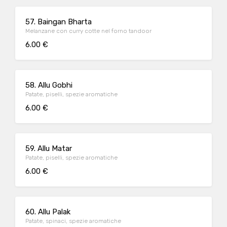
57. Baingan Bharta
Melanzane con curry cotte nel forno tandoor
6.00 €
58. Allu Gobhi
Patate, piselli, spezie aromatiche
6.00 €
59. Allu Matar
Patate, piselli, spezie aromatiche
6.00 €
60. Allu Palak
Patate, spinaci, spezie aromatiche