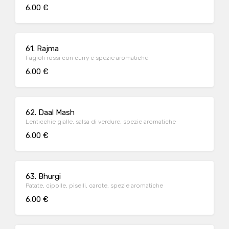
6.00 €
61. Rajma
Fagioli rossi con curry e spezie aromatiche
6.00 €
62. Daal Mash
Lenticchie gialle, salsa di verdure, spezie aromatiche
6.00 €
63. Bhurgi
Patate, cipolle, piselli, carote, spezie aromatiche
6.00 €