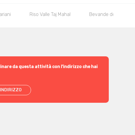
ariani
Riso Valle Taj Mahal
Bevande dell'India
inare da questa attività con l'indirizzo che hai
INDIRIZZO