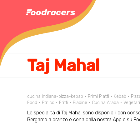
Taj Mahal
cucina indiana-pizza-kebab
Primi Piatti
Kebab
Pizz
Food
Etnico
Fritti
Piadine
Cucina Araba
Vegetar
Le specialità di Taj Mahal sono disponibili con conse
Bergamo a pranzo e cena dalla nostra App o su F