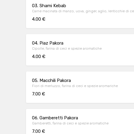
03. Shami Kebab
Carne macinata di manzo, uova, ginger, aglio, lenticchie di ce
4.00 €
04. Piaz Pakora
Cipolle, farina di ceci e spezie aromatiche
4.00 €
05. Macchili Pakora
Fiori di merluzzo, farina di ceci e spezie aromariche
7.00 €
06. Gamberetti Pakora
Gamberetti, farina di ceci e spezie aromatiche
7.00 €