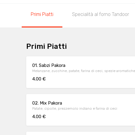
Primi Piatti
Specialità al forno Tandoor
Primi Piatti
01. Sabzi Pakora
Melanzane, zucchine, patate, farina di ceci, spezie aromatich
4.00 €
02. Mix Pakora
Patate, cipolle, prezzemolo indiano e farina di ceci
4.00 €