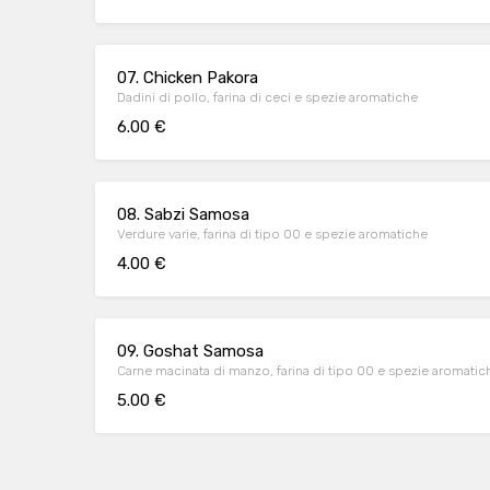
07. Chicken Pakora
Dadini di pollo, farina di ceci e spezie aromatiche
6.00 €
08. Sabzi Samosa
Verdure varie, farina di tipo 00 e spezie aromatiche
4.00 €
09. Goshat Samosa
Carne macinata di manzo, farina di tipo 00 e spezie aromatic
5.00 €