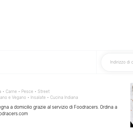
a
Carne
Pesce
Street
iano e Vegano
Insalate
Cucina Indiana
gna a domicilio grazie al servizio di Foodracers. Ordina a
oodracers.com