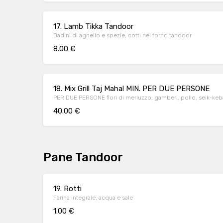
17. Lamb Tikka Tandoor
Dadini di agnello e spezie, cotti nel forno tandoor
8.00 €
18. Mix Grill Taj Mahal MIN. PER DUE PERSONE
PER DUE PERSONE fiori di merluzzo, gamberi, pollo, seik-keb
40.00 €
Pane Tandoor
19. Rotti
Farina integrale, acqua e sale
1.00 €