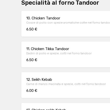
Specialità al forno Tandoor
10. Chicken Tandoor
Cosce di pollo con spezie aromatiche cotte nel forno tando
6.50 €
11. Chicken Tikka Tandoor
Dadini di pollo e spezie, cotti nel forno tandoor
6.50 €
12. Seikh Kebab
Carne di manzo macinata e spezie, cotti nel forno tandoor
6.00 €