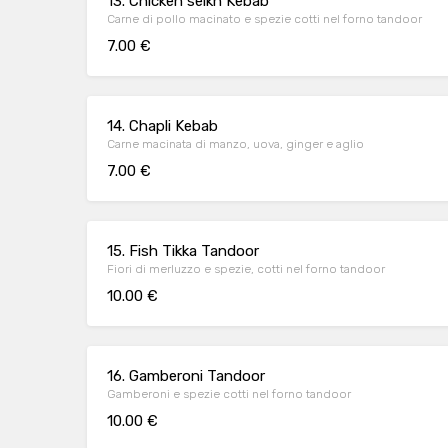
13. Chicken seikh Kebab
Carne di pollo macinato e spezie cotti nel forno tandoor
7.00 €
14. Chapli Kebab
Carne macinata di manzo, uova, ginger e aglio
7.00 €
15. Fish Tikka Tandoor
Fiori di merluzzo e spezie, cotti nel forno tandoor
10.00 €
16. Gamberoni Tandoor
Gamberoni e spezie cotti nel forno tandoor
10.00 €