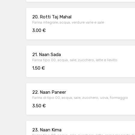
20. Rotti Taj Mahal
Farina integrale, acqua, verdure varie e sale
3.00 €
21. Naan Sada
Farina tipo 00, acqua, sale, zucchero, latte e lievito
1.50 €
22. Naan Paneer
Farina di tipo 00, acqua, sale, zucchero, uova, formaggio
3.50 €
23. Naan Kima