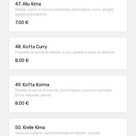
47. Allu Kima
Patate, carne di manzo macinata, pomodoro, curry, ginger,
spezie aromatiche,
7.00 €
48. Kofta Curry
Polpetta di carne di manzo, curry, spezie e salsa di verdure
8.00 €
49. Kofta Korma
Poletta di carne di manzo, curry fresco, cocco in polvere,
burro naturale, panna
8.00 €
50. Krelle Kima
Verdure indiane, carne macinata di manzo, cipolle,