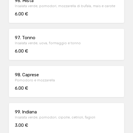
96. Mista
Insalata verde, pomodori, mozzarella di bufala, mais e carote
6.00 €
97. Tonno
Insalata verde, uova, formaggio e tonno
6.00 €
98. Caprese
Pomodoro e mozzarella
6.00 €
99. Indiana
Insalata verde, pomodori, cipolle, cetrioli, fagioli
3.00 €