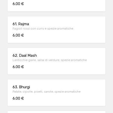
6.00 €
61. Rajma
Fagioli rossi con curry e spezie aromatiche
6.00 €
62. Daal Mash
Lenticchie gialle, salsa di verdure, spezie aromatiche
6.00 €
63. Bhurgi
Patate, cipolle, piselli, carote, spezie aromatiche
6.00 €