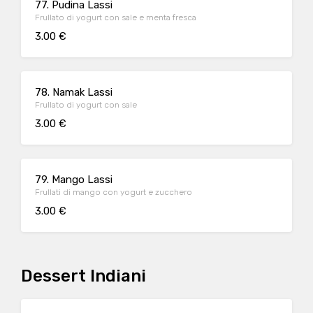
77. Pudina Lassi
Frullato di yogurt con sale e menta fresca
3.00 €
78. Namak Lassi
Frullato di yogurt con sale
3.00 €
79. Mango Lassi
Frullati di mango con yogurt e zucchero
3.00 €
Dessert Indiani