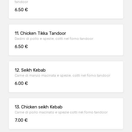
tandoor
6.50 €
11. Chicken Tikka Tandoor
Dadini di pollo e spezie, cotti nel forno tandoor
6.50 €
12. Seikh Kebab
Carne di manzo macinata e spezie, cotti nel forno tandoor
6.00 €
13. Chicken seikh Kebab
Carne di pollo macinato e spezie cotti nel forno tandoor
7.00 €