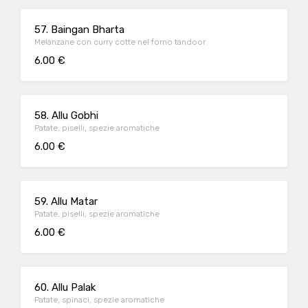
57. Baingan Bharta
Melanzane con curry cotte nel forno tandoor
6.00 €
58. Allu Gobhi
Patate, piselli, spezie aromatiche
6.00 €
59. Allu Matar
Patate, piselli, spezie aromatiche
6.00 €
60. Allu Palak
Patate, spinaci, spezie aromatiche