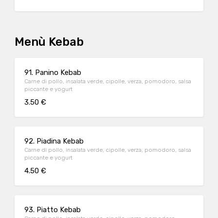
Menù Kebab
91. Panino Kebab
Carne di pollo, insalata verde, cipolle, verza, pomodoro, salsa
piccante e yogurt
3.50 €
92. Piadina Kebab
Carne di pollo, insalata verde, cipolle, verza, pomodoro, salsa
piccante e yogurt
4.50 €
93. Piatto Kebab