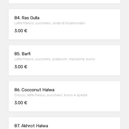
84. Ras Gulla
Latte fresco, zucchero, soda di bicarbonato
3.00 €
85. Barfi
Latte fresco, zucchero, pistacchi, mandorle, burro
3.00 €
86. Cocconut Halwa
Cocco, latte fresco, zucchero, burro e spezie
3.00 €
87. Akhrot Halwa