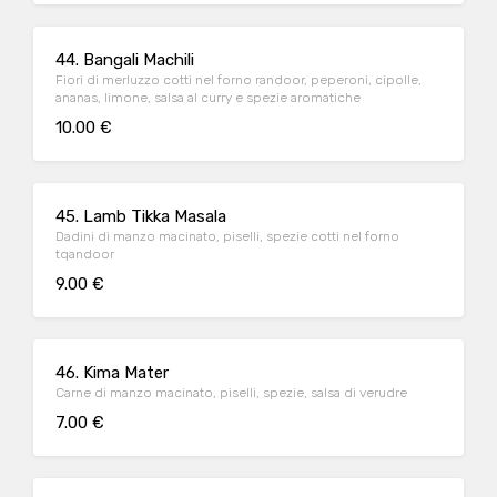
44. Bangali Machili
Fiori di merluzzo cotti nel forno randoor, peperoni, cipolle,
ananas, limone, salsa al curry e spezie aromatiche
10.00 €
45. Lamb Tikka Masala
Dadini di manzo macinato, piselli, spezie cotti nel forno
tqandoor
9.00 €
46. Kima Mater
Carne di manzo macinato, piselli, spezie, salsa di verudre
7.00 €