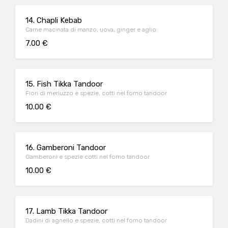
14. Chapli Kebab
Carne macinata di manzo, uova, ginger e aglio
7.00 €
15. Fish Tikka Tandoor
Fiori di merluzzo e spezie, cotti nel forno tandoor
10.00 €
16. Gamberoni Tandoor
Gamberoni e spezie cotti nel forno tandoor
10.00 €
17. Lamb Tikka Tandoor
Dadini di agnello e spezie, cotti nel forno tandoor