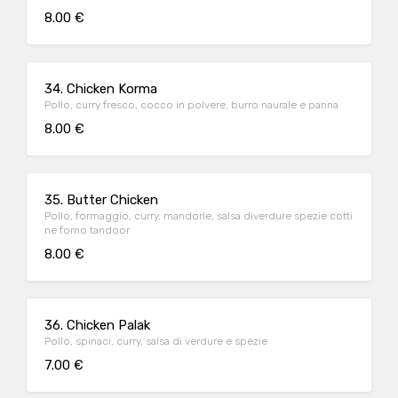
8.00 €
34. Chicken Korma
Pollo, curry fresco, cocco in polvere, burro naurale e panna
8.00 €
35. Butter Chicken
Pollo, formaggio, curry, mandorle, salsa diverdure spezie cotti
ne forno tandoor
8.00 €
36. Chicken Palak
Pollo, spinaci, curry, salsa di verdure e spezie
7.00 €