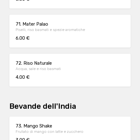
71. Mater Palao
Piselli, riso basmati e spezie aromatiche
6.00 €
72. Riso Naturale
Acqua, sale e riso basmati
4.00 €
Bevande dell'India
73. Mango Shake
Frullato di mango con latte e zucchero