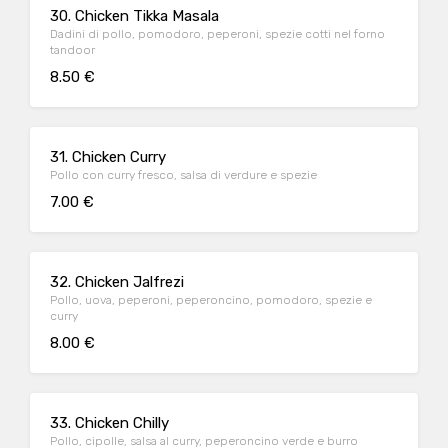
30. Chicken Tikka Masala
Dadini di pollo, pomodoro, peperoni, spezie cotti nel forno
tandoor
8.50 €
31. Chicken Curry
Pollo con curry fresco, salsa di verdure e spezie
7.00 €
32. Chicken Jalfrezi
Pollo, uova, peperoni, peperoncino, pomodoro, spezie e
curry
8.00 €
33. Chicken Chilly
Pollo, cipolle, salsa al curry, peperoncino verde e burro