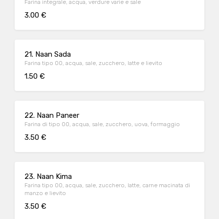
Farina integrale, acqua, verdure varie e sale
3.00 €
21. Naan Sada
Farina tipo 00, acqua, sale, zucchero, latte e lievito
1.50 €
22. Naan Paneer
Farina di tipo 00, acqua, sale, zucchero, uova, formaggio
3.50 €
23. Naan Kima
Farina tipo 00, acqua, sale, zucchero, latte, carne macinata di
manzo e lievito
3.50 €