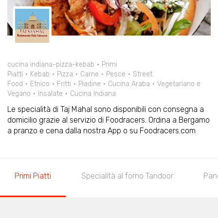
cucina indiana-pizza-kebab
Primi
Piatti
Kebab
Pizza
Carne
Pesce
Street
Food
Etnico
Fritti
Piadine
Cucina Araba
Vegetariano e
Vegano
Insalate
Cucina Indiana
Le specialità di Taj Mahal sono disponibili con consegna a
domicilio grazie al servizio di Foodracers. Ordina a Bergamo
a pranzo e cena dalla nostra App o su Foodracers.com
Primi Piatti
Specialità al forno Tandoor
Pan