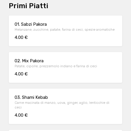
Primi Piatti
01. Sabzi Pakora
Melanzane, zucchine, patate, farina di ceci, spezie aromatiche
4.00 €
02. Mix Pakora
Patate, cipolle, prezzemolo indiano e farina di ceci
4.00 €
03. Shami Kebab
Carne macinata di manzo, uova, ginger, aglio, lenticchie di
ceci
4.00 €