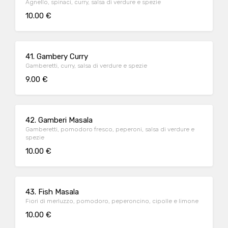
Agnello, spinaci, curry, salsa di verdure e spezie
10.00 €
41. Gambery Curry
Gamberetti, curry, salsa di verdure e spezie
9.00 €
42. Gamberi Masala
Gamberetti, pomodoro fresco, peperoni, salsa di verdure e
spezie
10.00 €
43. Fish Masala
Fiori di merluzzo, pomodoro, peperoncino, cipolle e limone
10.00 €