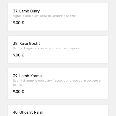
37. Lamb Curry
Agnello con curry, salsa di verdure e spezie
9.00 €
38. Karai Gosht
Dadini di agnello con salsa di verdure e spezie
9.00 €
39. Lamb Korma
Dadini di agnello con curry fresco, burro, cocco in polvere e
panna
9.00 €
40. Ghosht Palak