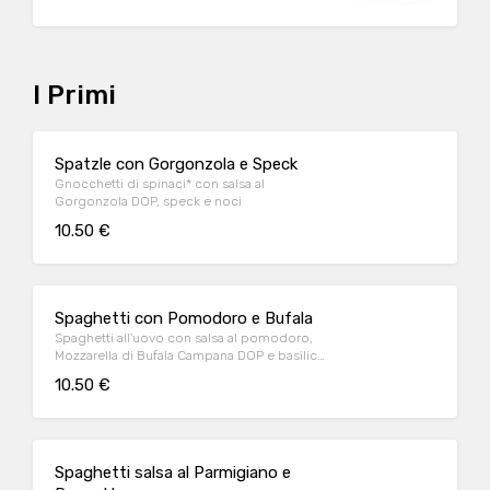
con crostini di pane*
I Primi
Spatzle con Gorgonzola e Speck
Gnocchetti di spinaci* con salsa al
Gorgonzola DOP, speck e noci
10.50 €
Spaghetti con Pomodoro e Bufala
Spaghetti all'uovo con salsa al pomodoro,
Mozzarella di Bufala Campana DOP e basilico
fresco
10.50 €
Spaghetti salsa al Parmigiano e