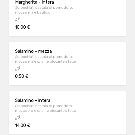
Margherita - intera
Scrocchia*, passata di pomodoro,
mozzarella e basilico
10.00 €
Salamino - mezza
Scrocchia*, passata di pomodoro,
mozzarella e salame piccante a fette
8.50 €
Salamino - intera
Scrocchia*, passata di pomodoro,
mozzarella e salame piccante a fette
14.00 €