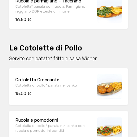
Rucola e parmigiano - Tacchino
Cotoletta* panata con rucola, Parmigiano
reggiano DOP e zeste di limone
16.50 €
Le Cotolette di Pollo
Servite con patate* fritte e salsa Wiener
Cotoletta Croccante
Cotoletta di pollo* panata nel panko
15.00 €
Rucola e pomodorini
Cotoletta di pollo* panata nel panko con
rucola e pomodorini conditi