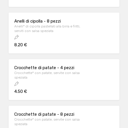
Anelli di cipolla - 8 pezzi
Anelli* di cipolla pastellati alla birra e fritti,
serviti con salsa speziata
8.20 €
Crocchette di patate - 4 pezzi
Crocchette* con patate, servite con salsa
speziata
4.50 €
Crocchette di patate - 8 pezzi
Crocchette* con patate, servite con salsa
speziata