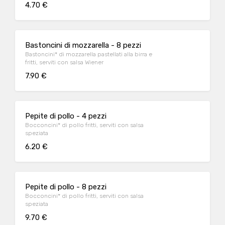
4.70 €
Bastoncini di mozzarella - 8 pezzi
Bastoncini* di mozzarella pastellati alla birra e
fritti, serviti con salsa Wiener
7.90 €
Pepite di pollo - 4 pezzi
Bocconcini* di pollo fritti, serviti con salsa
speziata
6.20 €
Pepite di pollo - 8 pezzi
Bocconcini* di pollo fritti, serviti con salsa
speziata
9.70 €