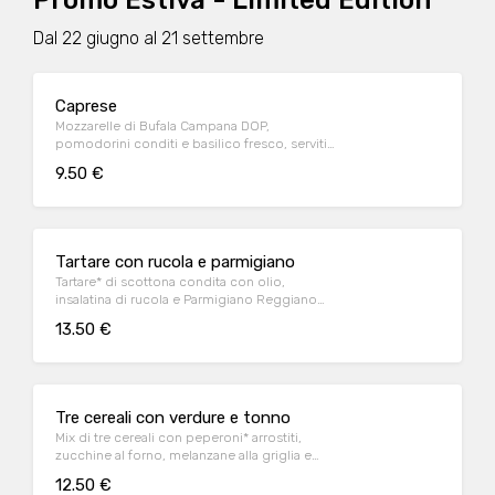
Promo Estiva - Limited Edition
Dal 22 giugno al 21 settembre
Caprese
Mozzarelle di Bufala Campana DOP,
pomodorini conditi e basilico fresco, serviti
con crostini di pane*
9.50 €
Tartare con rucola e parmigiano
Tartare* di scottona condita con olio,
insalatina di rucola e Parmigiano Reggiano
DOP e crostini di pane*
13.50 €
Tre cereali con verdure e tonno
Mix di tre cereali con peperoni* arrostiti,
zucchine al forno, melanzane alla griglia e
tonno a pinna gialla all'olio d'oliva
12.50 €