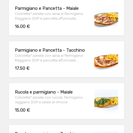
Parmigiano e Pancetta - Maiale
Cotoletta* panata con salsa al Parmigiano
Reggiano DOP e pancetta affumicata
accuratamente grigliata
16.00 €
Parmigiano e Pancetta - Tacchino
Cotoletta* panata con salsa al Parmigiano
Reggiano DOP e pancetta affumicata
accuratamente grigliata
17.50 €
Rucola e parmigiano - Maiale
Cotoletta* panata con rucola, Parmigiano
reggiano DOP e zeste di limone
15.00 €