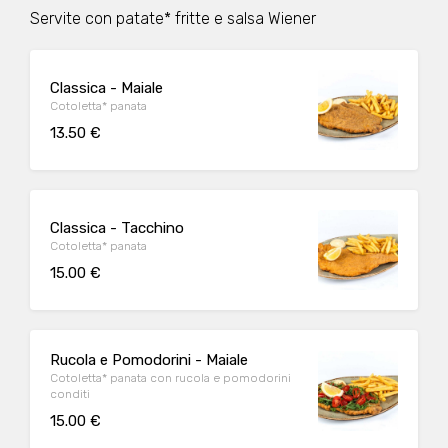
Servite con patate* fritte e salsa Wiener
Classica - Maiale
Cotoletta* panata
13.50 €
Classica - Tacchino
Cotoletta* panata
15.00 €
Rucola e Pomodorini - Maiale
Cotoletta* panata con rucola e pomodorini
conditi
15.00 €