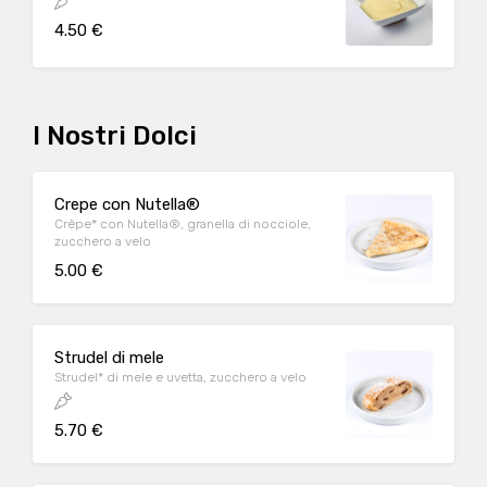
4.50 €
I Nostri Dolci
Crepe con Nutella®
Crêpe* con Nutella®, granella di nocciole,
zucchero a velo
5.00 €
Strudel di mele
Strudel* di mele e uvetta, zucchero a velo
5.70 €