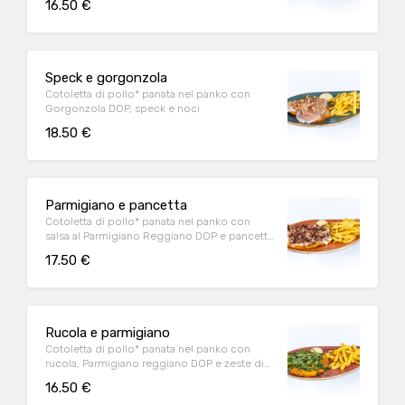
16.50 €
Speck e gorgonzola
Cotoletta di pollo* panata nel panko con
Gorgonzola DOP, speck e noci
18.50 €
Parmigiano e pancetta
Cotoletta di pollo* panata nel panko con
salsa al Parmigiano Reggiano DOP e pancetta
affumicata accuratamente grigliata
17.50 €
Rucola e parmigiano
Cotoletta di pollo* panata nel panko con
rucola, Parmigiano reggiano DOP e zeste di
limone
16.50 €