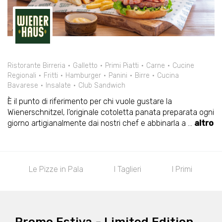
Ristorante Birreria
Galletto
Primi Piatti
Carne
Cucine
Regionali
Fritti
Hamburger
Panini
Birre
Cucina
Bavarese
Insalate
Club Sandwich
È il punto di riferimento per chi vuole gustare la
Wienerschnitzel, l’originale cotoletta panata preparata ogni
giorno artigianalmente dai nostri chef e abbinarla a
...
altro
Burger
Panini con Cotoletta
Sandwich