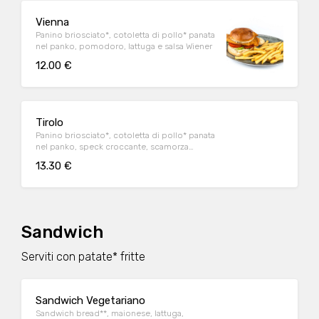
Vienna
Panino briosciato*, cotoletta di pollo* panata
nel panko, pomodoro, lattuga e salsa Wiener
12.00 €
Tirolo
Panino briosciato*, cotoletta di pollo* panata
nel panko, speck croccante, scamorza
affumicata, lattuga, pomodoro e maionese
13.30 €
Sandwich
Serviti con patate* fritte
Sandwich Vegetariano
Sandwich bread**, maionese, lattuga,