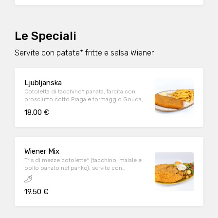
Le Speciali
Servite con patate* fritte e salsa Wiener
Ljubljanska
Cotoletta di tacchino* panata, farcita con
prosciutto cotto Praga e formaggio Gouda,
servita con patate* fritte e salsa Wiener
18.00 €
Wiener Mix
Tris di mezze cotolette* (tacchino, maiale e
pollo panato nel panko), servite con
insalatina di rucola e pomodorini, patate al
forno, salsa Wiener e salsa speziata
19.50 €