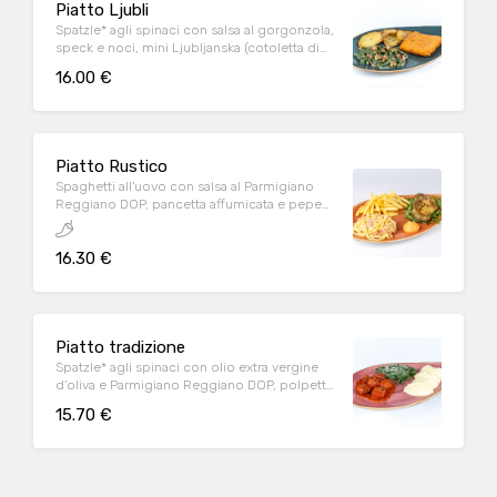
Piatto Ljubli
Spatzle* agli spinaci con salsa al gorgonzola,
speck e noci, mini Ljubljanska (cotoletta di
tacchino* panata farcita con prosciutto cotto
16.00 €
Praga e formaggio Gouda) e patate al forno
Piatto Rustico
Spaghetti all'uovo con salsa al Parmigiano
Reggiano DOP, pancetta affumicata e pepe
nero, sovracoscia di pollo aromatizzata al
rosmarino servita su rucola, accompagnata
16.30 €
da patate* fritte e salsa speziata
Piatto tradizione
Spatzle* agli spinaci con olio extra vergine
d'oliva e Parmigiano Reggiano DOP, polpette
di vitello con salsa al pomodoro e mix erbe,
15.70 €
accompagnate da pure di patate