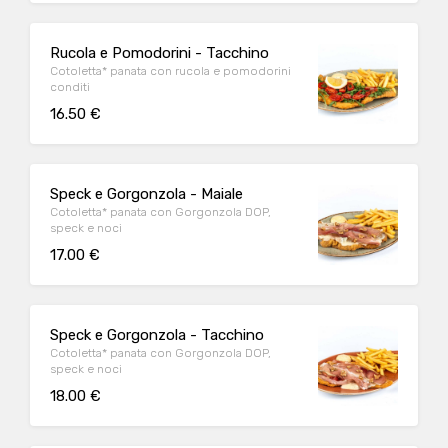
Rucola e Pomodorini - Tacchino
Cotoletta* panata con rucola e pomodorini
conditi
16.50 €
Speck e Gorgonzola - Maiale
Cotoletta* panata con Gorgonzola DOP,
speck e noci
17.00 €
Speck e Gorgonzola - Tacchino
Cotoletta* panata con Gorgonzola DOP,
speck e noci
18.00 €