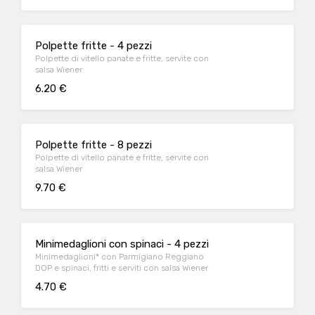
Polpette fritte - 4 pezzi
Polpette di vitello panate e fritte, servite con
salsa Wiener
6.20 €
Polpette fritte - 8 pezzi
Polpette di vitello panate e fritte, servite con
salsa Wiener
9.70 €
Minimedaglioni con spinaci - 4 pezzi
Minimedaglioni* con Parmigiano Reggiano
DOP e spinaci, fritti e serviti con salsa Wiener
4.70 €