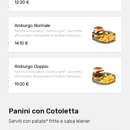
12.00 €
Amburgo Normale
Panino briosciato*, hamburger*, pancetta
affumicata, Mozzarella di Bufala Campana
DOP, pomodoro, lattuga e salsa Wiener
14.10 €
Amburgo Doppio
Panino briosciato*, hamburger*, pancetta
affumicata, Mozzarella di Bufala Campana
DOP, pomodoro, lattuga e salsa Wiener
19.00 €
Panini con Cotoletta
Serviti con patate* fritte e salsa Wiener