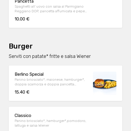
Pancetta
Spaghetti all' uovo con salsa al Parmigiano
Reggiano DOP, pancetta affumicata e pepe
nero
10.00 €
Burger
Serviti con patate* fritte e salsa Wiener
Berlino Special
Panino briosciato*, maionese, hamburger*,
doppia scamorza e doppia pancetta
affumicate e senape
15.40 €
Classico
Panino briosciato*, hamburger*,pomodoro,
lattuga e salsa Wiener