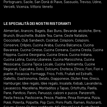
Portogruaro
,
Sacile
,
San Donà di Piave
,
Sassuolo
,
Treviso
,
Udine
,
Vercelli
,
Vicenza
,
Vittorio Veneto
LE SPECIALITÀ DEI NOSTRI RISTORANTI
Alimentari
,
Arancini
,
Bagels
,
Bao Buns
,
Bevande alcoliche
,
Birre
,
Brunch
,
Bruschette
,
Bubble Tea
,
Carne
,
Ceste Natalizie
,
Cioccolato
,
Club Sandwich
,
Cocktail
,
Colazioni
,
Colazioni
,
Conserve
,
Crêpes
,
Cucina Araba
,
Cucina Balcanica
,
Cucina
Bavarese
,
Cucina Cinese
,
Cucina Coreana
,
Cucina Creola
,
Cucina
Filippina
,
Cucina Georgiana
,
Cucina Greca
,
Cucina Indiana
,
Cucina Latina
,
Cucina Libanese
,
Cucina Marocchina
,
Cucina
Messicana
,
Cucina Tipica Locale
,
Cucina Vietnamita
,
Cucine
Regionali
,
Cupcakes
,
Dolci
,
Dolciumi
,
Enoteca
,
Etnico
,
Fiori
,
Fiori e
piante
,
Focaccia
,
Formaggi
,
Frico
,
Fritti
,
Frullati ed Estratti
,
Galletto
,
Gastronomia
,
Gelato
,
Giapponese
,
Gluten free
,
Greco
,
Hamburger
,
Idee regalo
,
Idee regalo
,
Insalate
,
Kebab
,
Lavanderia
,
Lavasecco
,
Macelleria
,
Montaditos y Tapas
,
Ortofrutta
,
Paella
,
Pane
,
Panificio
,
Panini
,
Panuozzi, calzoni e pucce
,
Panzerotti
,
Pasta fresca
,
Pasticceria
,
Pesce
,
Piadine
,
Pinsa Romana
,
Pizza
,
Pokè
,
Polenta
,
Polpette
,
Pop Corn
,
Primi Piatti
,
Ramen
,
Ristoranti
,