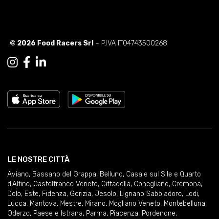
© 2026 Food Racers Srl
- P.IVA IT04743500268
LE NOSTRE CITTÀ
Aviano
,
Bassano del Grappa
,
Belluno
,
Casale sul Sile e Quarto
d'Altino
,
Castelfranco Veneto
,
Cittadella
,
Conegliano
,
Cremona
,
Dolo
,
Este
,
Fidenza
,
Gorizia
,
Jesolo
,
Lignano Sabbiadoro
,
Lodi
,
Lucca
,
Mantova
,
Mestre
,
Mirano
,
Mogliano Veneto
,
Montebelluna
,
Oderzo
,
Paese e Istrana
,
Parma
,
Piacenza
,
Pordenone
,