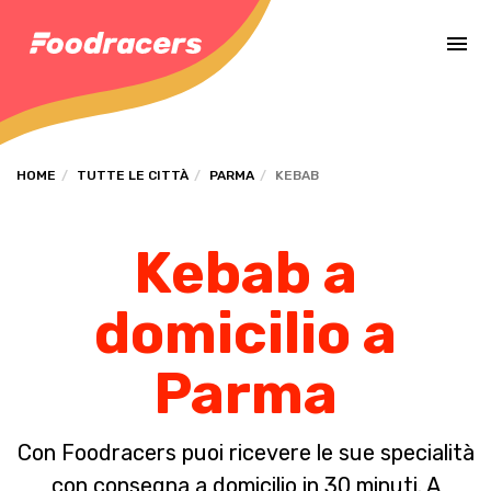
Completa il pagamento dell'ordine in [missing %{deadline} value].
HOME
TUTTE LE CITTÀ
PARMA
KEBAB
Kebab a
domicilio a
Parma
Con Foodracers puoi ricevere le sue specialità
con consegna a domicilio in 30 minuti. A