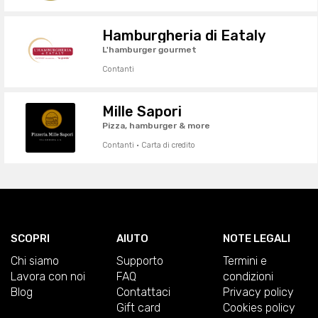
Hamburgheria di Eataly
L'hamburger gourmet
Contanti
Mille Sapori
Pizza, hamburger & more
Contanti · Carta di credito
SCOPRI
AIUTO
NOTE LEGALI
Chi siamo
Supporto
Termini e
Lavora con noi
FAQ
condizioni
Blog
Contattaci
Privacy policy
Gift card
Cookies policy