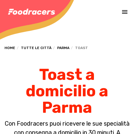
Completa il pagamento dell'ordine in [missing %{deadline} value].
HOME
TUTTE LE CITTÀ
PARMA
TOAST
Toast a
domicilio a
Parma
Con Foodracers puoi ricevere le sue specialità
con consegna a domicilio in 30 minuti. A