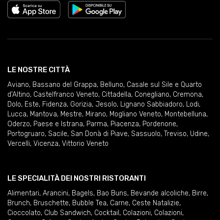
LE NOSTRE CITTÀ
Aviano
,
Bassano del Grappa
,
Belluno
,
Casale sul Sile e Quarto
d'Altino
,
Castelfranco Veneto
,
Cittadella
,
Conegliano
,
Cremona
,
Dolo
,
Este
,
Fidenza
,
Gorizia
,
Jesolo
,
Lignano Sabbiadoro
,
Lodi
,
Lucca
,
Mantova
,
Mestre
,
Mirano
,
Mogliano Veneto
,
Montebelluna
,
Oderzo
,
Paese e Istrana
,
Parma
,
Piacenza
,
Pordenone
,
Portogruaro
,
Sacile
,
San Donà di Piave
,
Sassuolo
,
Treviso
,
Udine
,
Vercelli
,
Vicenza
,
Vittorio Veneto
LE SPECIALITÀ DEI NOSTRI RISTORANTI
Alimentari
,
Arancini
,
Bagels
,
Bao Buns
,
Bevande alcoliche
,
Birre
,
Brunch
,
Bruschette
,
Bubble Tea
,
Carne
,
Ceste Natalizie
,
Cioccolato
,
Club Sandwich
,
Cocktail
,
Colazioni
,
Colazioni
,