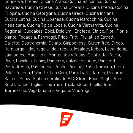
Conserve
,
Crêpes
,
Cucina Araba
,
Cucina Balcanica
,
Cucina
Bavarese
,
Cucina Cinese
,
Cucina Coreana
,
Cucina Creola
,
Cucina
Filippina
,
Cucina Georgiana
,
Cucina Greca
,
Cucina Indiana
,
Cucina Latina
,
Cucina Libanese
,
Cucina Marocchina
,
Cucina
Messicana
,
Cucina Tipica Locale
,
Cucina Vietnamita
,
Cucine
Regionali
,
Cupcakes
,
Dolci
,
Dolciumi
,
Enoteca
,
Etnico
,
Fiori
,
Fiori e
piante
,
Focaccia
,
Formaggi
,
Frico
,
Fritti
,
Frullati ed Estratti
,
Galletto
,
Gastronomia
,
Gelato
,
Giapponese
,
Gluten free
,
Greco
,
Hamburger
,
Idee regalo
,
Idee regalo
,
Insalate
,
Kebab
,
Lavanderia
,
Lavasecco
,
Macelleria
,
Montaditos y Tapas
,
Ortofrutta
,
Paella
,
Pane
,
Panificio
,
Panini
,
Panuozzi, calzoni e pucce
,
Panzerotti
,
Pasta fresca
,
Pasticceria
,
Pesce
,
Piadine
,
Pinsa Romana
,
Pizza
,
Pokè
,
Polenta
,
Polpette
,
Pop Corn
,
Primi Piatti
,
Ramen
,
Ristoranti
,
Salumi
,
Senza Glutine certificato AIC
,
Street Food
,
Sughi Pronti
,
Sushi
,
Tacos
,
Taglieri
,
Tex-mex
,
Thailandese
,
Tigelle
,
Toast
,
Tramezzino
,
Vegetariano e Vegano
,
Vini
,
Yogurt