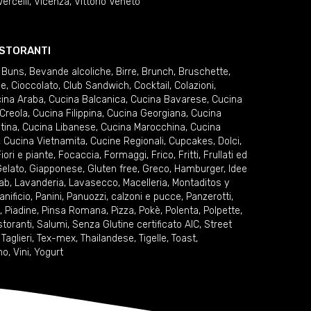
Vercelli
,
Vicenza
,
Vittorio Veneto
RISTORANTI
 Buns
,
Bevande alcoliche
,
Birre
,
Brunch
,
Bruschette
,
ie
,
Cioccolato
,
Club Sandwich
,
Cocktail
,
Colazioni
,
ina Araba
,
Cucina Balcanica
,
Cucina Bavarese
,
Cucina
Creola
,
Cucina Filippina
,
Cucina Georgiana
,
Cucina
tina
,
Cucina Libanese
,
Cucina Marocchina
,
Cucina
,
Cucina Vietnamita
,
Cucine Regionali
,
Cupcakes
,
Dolci
,
iori e piante
,
Focaccia
,
Formaggi
,
Frico
,
Fritti
,
Frullati ed
elato
,
Giapponese
,
Gluten free
,
Greco
,
Hamburger
,
Idee
ab
,
Lavanderia
,
Lavasecco
,
Macelleria
,
Montaditos y
anificio
,
Panini
,
Panuozzi, calzoni e pucce
,
Panzerotti
,
,
Piadine
,
Pinsa Romana
,
Pizza
,
Pokè
,
Polenta
,
Polpette
,
storanti
,
Salumi
,
Senza Glutine certificato AIC
,
Street
,
Taglieri
,
Tex-mex
,
Thailandese
,
Tigelle
,
Toast
,
no
,
Vini
,
Yogurt