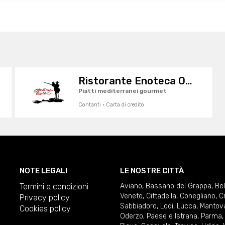
Ristorante Enoteca Ombre Rosse
Piatti mediterranei gourmet
Contanti · Carta di credito
NOTE LEGALI
LE NOSTRE CITTÀ
Termini e condizioni
Aviano
,
Bassano del Grappa
,
Be
Veneto
,
Cittadella
,
Conegliano
,
C
Privacy policy
Sabbiadoro
,
Lodi
,
Lucca
,
Mantov
Cookies policy
Oderzo
,
Paese e Istrana
,
Parma