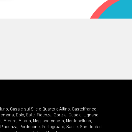
lluno
,
Casale sul Sile e Quarto d'Altino
,
Castelfranco
remona
,
Dolo
,
Este
,
Fidenza
,
Gorizia
,
Jesolo
,
Lignano
a
,
Mestre
,
Mirano
,
Mogliano Veneto
,
Montebelluna
,
,
Piacenza
,
Pordenone
,
Portogruaro
,
Sacile
,
San Donà di