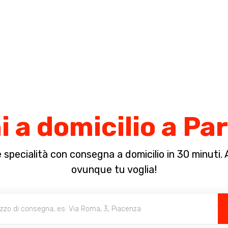
Completa il pagamento dell'ordine in [missing %{deadline} value].
i a domicilio a P
specialità con consegna a domicilio in 30 minuti. A 
ovunque tu voglia!