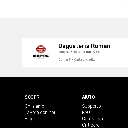
Degusteria Romani
Gusto Emiliano dal 1965
Contanti · Carta di credito
SCOPRI
AIUTO
Chi siamo
Supporto
Lavora con noi
FAQ
Blog
Contattaci
Gift card