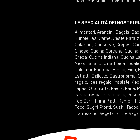
Piave
,
Sassuolo
,
Treviso
,
Udine
,
LE SPECIALITÀ DEI NOSTRI 
Alimentari
,
Arancini
,
Bagels
,
Bao
Bubble Tea
,
Carne
,
Ceste Nataliz
Colazioni
,
Conserve
,
Crêpes
,
Cuc
Cinese
,
Cucina Coreana
,
Cucina 
Greca
,
Cucina Indiana
,
Cucina La
Messicana
,
Cucina Tipica Locale
Dolciumi
,
Enoteca
,
Etnico
,
Fiori
,
F
Estratti
,
Galletto
,
Gastronomia
,
G
regalo
,
Idee regalo
,
Insalate
,
Keb
Tapas
,
Ortofrutta
,
Paella
,
Pane
,
P
Pasta fresca
,
Pasticceria
,
Pesce
Pop Corn
,
Primi Piatti
,
Ramen
,
Ri
Food
,
Sughi Pronti
,
Sushi
,
Tacos
Tramezzino
,
Vegetariano e Vega